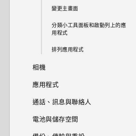
移除螢幕鎖時出現裝置保護功能
變更主畫面
離線時能否繼續使用 HTC
將停止運作的訊息，裝置保護是
開啟及關閉智慧資料夾
BlinkFeed？
什麼意思？
分類小工具面板和啟動列上的應
何謂 Motion Launch？
用程式
我之前曾使用 HTC 備份。為何
HTC BoomSound 配備杜比音效
手機現在未內建 HTC 備份？
下的劇院和音樂模式有何差異？
開啟或關閉 Motion Launch 手
排列應用程式
勢
我在旅行時變更了時區，我可以
Android 6.0 中的 Doze 模式如
相機
從日曆查看目前所在城市與居住
何節省電池電力？
喚醒進入鎖定螢幕
城市的時差嗎？
相機
應用程式
Android 6.0 中的應用程式待機
喚醒及解鎖
日曆為何沒有顯示活動？
如何節省電池電力？
HTC BlinkFeed
相機畫面
通話、訊息與聯絡人
喚醒進入主畫面小工具面板
可以從舊的 HTC 手機匯入我的
設定中的電池最佳化有何作用？
相片集
選擇拍攝模式
手機通話功能
最愛嗎？
何謂 HTC BlinkFeed？
電池與儲存空間
喚醒進入 HTC BlinkFeed
如何在電信業者的網路中新增存
相片編輯工具
訊息
在相片集內檢視相片和影片
縮放
小算盤應用程式是否有進階小算
開啟或關閉 HTC BlinkFeed
電源及儲存空間管理
使用智慧搜尋撥號
取點？