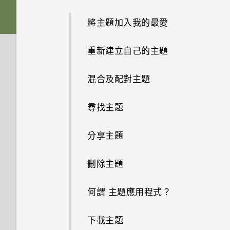
Nano SIM 卡以裝入手機內嗎？
要如何得知我的手機能否在其他
為何收不到使用 iPhone 的聯絡
如何變更相機取景器的長寬比？
國家的本國網路內使用？
HTC Sense 首頁
人的訊息？
雙 Nano SIM 卡
將主題加入我的最愛
音效
從先前的 HTC 手機還原
是否需插入 SIM 卡才能使用
我的 HTC 手機有專用的相機按
HTC 傳輸？
如何將手機的網際網路連線分享
休眠模式
如何在訊息內加入簽名？
SD 卡
重新建立自己的主題
HTC 應用程式更新
鈕嗎？
從 Android 手機傳輸內容
給其他裝置使用？
為何手機對 Motion Launch手勢
將螢幕解鎖
為何在聯絡人應用程式內看不到
為電池充電
混合及配對主題
個人化
能否讓相機停留在待機模式以節
從 iPhone 傳輸內容的方式
沒有反應？
手機能在找不到 Wi-Fi 或訊號
最近新增的聯絡人？
省電力？要如何設定？
太弱時自動切換至行動網路嗎？
動作手勢
切換手機開關
尋找主題
透過 iCloud 傳送 iPhone 內容
HTC One X9 有哪些新功能和不
如何移除重複的聯絡人？
我拍攝的相片是否包含地理標
同之處？
忘記了 Google 帳號的密碼該怎
觸控手勢
需要使用手機的快速指引嗎？
分享主題
記？
取得聯絡人及其他內容的其他方
麼辦？
如何變更電子郵件訊息內的簽
法
如何切換 HTC Sense 鍵盤和第
開啟應用程式
名？
刪除主題
手機可以編輯 RAW 相片嗎？
三方的輸入法？
為何無法在應用程式內使用多指
在手機和電腦之間傳送相片、影
手勢？
分享內容
何謂 主題應用程式？
為何魔法變臉無法在某些相片中
片及音樂
我將記憶卡格式化以作為內部儲
使用？
存空間使用時，卻出現該記憶卡
為何將手機側向轉動時畫面未跟
切換最近使用的應用程式
速度太慢的訊息。為什麼？
下載主題
使用快速設定
著旋轉？