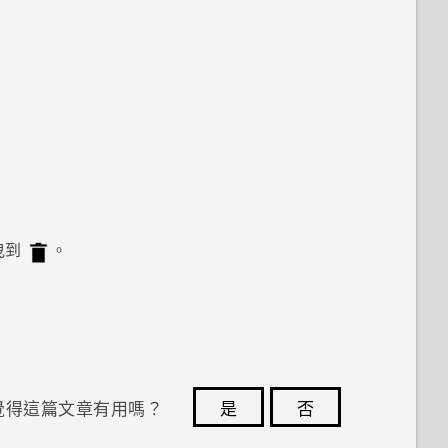
曳到
。
覺得這篇文章有用嗎？
是
否
您的意見回報可協助他人查看最實用的資訊。