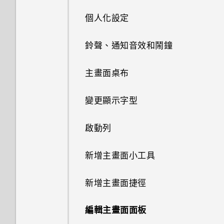
為何慢動作影片無法錄下聲音？
重新整理內容
HTC Sense 首頁小工具如何運
個人化設定
認識手機設定
我透過藍牙傳送了一些檔案到電
作？
高動態縮時攝影影片能否設定不
腦。檔案存到哪裡去了？
擷取手機畫面
同的播放速度？
鈴聲、通知音效和鬧鐘
更新手機軟體
為何 HTC Sense 首頁小工具會
開啟透過藍牙接收的檔案時會發
何謂 HTC Sense 首頁小工具？
顯示應用程式推薦？我從未使用
最新版的 HTC BlinkFeed 有哪
主畫面桌布
生什麼事？
從 Play 商店取得應用程式
過這些類型的應用程式。
些不同？
設定 HTC Sense 首頁小工具
變更顯示字型
我的手機是全新的，但可用儲存
從網路下載應用程式
能否移除 HTC Sense 首頁小工
為何氣象時鐘小工具有時會出現
空間卻比總容量少。為什麼？
具上的應用程式推薦？
設定住家及工作位置
在 HTC BlinkFeed 上，有時卻
啟動列
解除安裝應用程式
不會？
使用 MicroSD 記憶卡作為可移
如何善加利用 HTC Sense 首頁
手動切換位置
除式儲存裝置和使用內部儲存空
新增主畫面小工具
小工具？
HTC BlinkFeed 是否會消耗過
間有何不同？
多電力和記憶體？
釘選及取消釘選應用程式
新增主畫面捷徑
手機上為何會出現餐廳推薦？
為何重新開啟或開啟手機時出現
如何設定 HTC BlinkFeed 的自
要求我輸入密碼以解密手機？
新增應用程式至 HTC Sense 首
編輯主畫面面板
動重新整理排程？
可以移除或隱藏鎖定螢幕嗎？
頁小工具