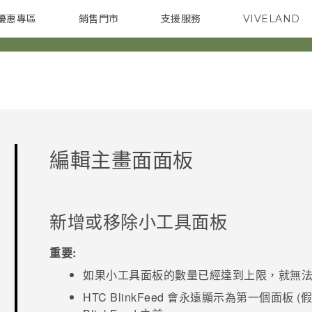
優惠專區
銷售門市
支援服務
VIVELAND
焦點訊息
智慧型手機
校園專案
銷售通路
配件
企業採購
編輯主畫面面板
新增或移除小工具面板
重要:
如果小工具面板的數量已經達到上限，就無
HTC BlinkFeed
會永遠顯示為第一個面板 (