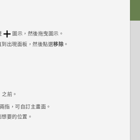
現
圖示，然後拖曳圖示。
直到出現面板，然後點選
移除
。
d
之前。
兩指，可自訂
主畫面
。
到想要的位置。