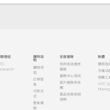
快速入門手冊
使用手冊
相關連結
購物說
支援服務
軟體
明
TC
到府收送維修
應用程
購物須
esearch
服務
手機功
知
服務中心資訊
相機工
訂單管
客戶服務佈告
HTC S
理
欄
Manag
付款方
產品有限保固
式
說明
售後服
務