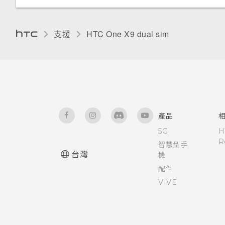
設定螢幕關閉時間
語音輸入文字
拍攝全景相片
卸載記憶卡
螢幕亮度
支援
中文輸入
HTC One X9 dual sim‎
拍攝高動態縮時攝影影片
關於檔案管理員
觸控音效和震動
硬體或連線發生了問題嗎？
手動調整相機設定
變更螢幕語言
拍攝 RAW 相片
安裝數位憑證
產品
相機應用程式如何拍攝 RAW 相
5G
H
片？
停用應用程式
R
智慧型手
台灣
機
控制應用程式權限
配件
VIVE
開啟或關閉定位服務
請勿打擾模式