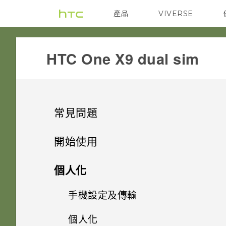
產品
VIVERSE
VIVE
G REIGNS
HTC One X9 dual sim‎
常見問題
COMMUNICATION
開始使用
SETTINGS
手機上的各種便利功能
螢幕在使用擴音功能時會關閉，
個人化
要如何重新開啟螢幕？
GETTING STARTED
打開包裝
使用應用程式時不斷出現要求授
手機設定及傳輸
Android 6.0 Marshmallow
予權限的提示。為什麼？
如何設定預設的簡訊應用程式？
APPS & FEATURES
熟悉新手機的功能
我能將 Micro SIM 卡剪小為
個人化
HTC One X9
影像
初次設定 HTC One X9