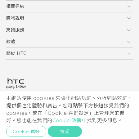
5G
相關連結
智慧型手機
HTC Research
購物說明
配件
購物須知
支援服務
VIVE
訂單管理
到府收送維修服務
軟體
付款方式
服務中心資訊
應用程式
關於 HTC
售後服務
客戶服務佈告欄
手機功能
ESG
常見問題
產品有限保固說明
相機工具
新聞稿
HTC Sync Manager
投資人
加入 HTC
本網站使用 cookies 來優化網站功能、分析網站效能、
© 2011-2026 HTC Corporation
隱私權政策
提供個性化體驗和廣告。您可點擊下方按鈕接受我們的
HTC 法律文件
產品安全性
cookies，或在「Cookie 喜好設定」上管理您的偏
宏達國際電子股份有限公司 | 統一編號16003518
好。您也能在我們的
Cookie 政策
中找到更多訊息。
Cookie
隱私聯絡:
Global-Privacy@htc.com
Security and Privacy Whitepaper
Cookie 偏好
接受