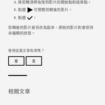
將剪輯滑桿拖曳到影片的開始點和結束點。
點選
可預覽剪輯後的影片。
登入
點選
。
剪輯後的影片會另存為副本，原始的影片則會保持
未編輯的狀態。
覺得這篇文章有用嗎？
是
否
感謝您！您的意見回報可協助他人查看最實用的資訊。
相關文章