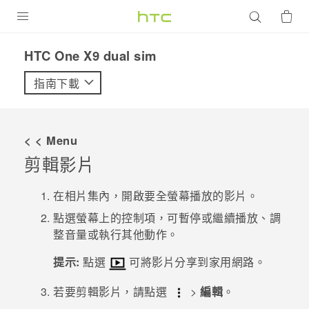
產品
HTC One X9 dual sim‎
VIVE
指南下載
G REIGNS
智慧型手機
< < Menu
配件
剪輯影片
VIVERSE
在
相片集
內，開啟要全螢幕播放的影片。
優惠專區
點選螢幕上的控制項，可暫停或繼續播放、調
整音量或執行其他動作。
焦點訊息
銷售門市
提示:
點選
可將影片分享到家用網路。
校園專案
銷售通路
支援服務
若要剪輯影片，請點選
>
編輯
。
企業採購
VIVELAND