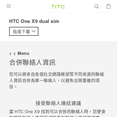
產品
HTC One X9 dual sim‎
VIVE
指南下載
G REIGNS
智慧型手機
< < Menu
配件
合併聯絡人資訊
VIVERSE
您可以將來自各個社交網路帳號等不同來源的聯絡
人資訊合併為單一聯絡人，以避免出現重複的項
優惠專區
目。
焦點訊息
銷售門市
接受聯絡人連結建議
校園專案
銷售通路
支援服務
當
HTC One X9
找到可以合併的聯絡人時，您便會
企業採購
VIVELAND