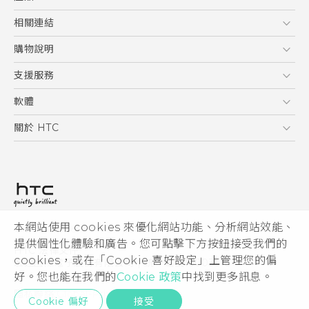
使用手冊
5G
相關連結
智慧型手機
HTC Research
購物說明
配件
購物須知
支援服務
VIVE
訂單管理
到府收送維修服務
軟體
付款方式
服務中心資訊
應用程式
關於 HTC
售後服務
客戶服務佈告欄
手機功能
ESG
常見問題
產品有限保固說明
相機工具
新聞稿
HTC Sync Manager
投資人
加入 HTC
本網站使用 cookies 來優化網站功能、分析網站效能、
© 2011-2026 HTC Corporation
隱私權政策
提供個性化體驗和廣告。您可點擊下方按鈕接受我們的
HTC 法律文件
產品安全性
cookies，或在「Cookie 喜好設定」上管理您的偏
宏達國際電子股份有限公司 | 統一編號16003518
好。您也能在我們的
Cookie 政策
中找到更多訊息。
Cookie
隱私聯絡:
Global-Privacy@htc.com
Security and Privacy Whitepaper
Cookie 偏好
接受