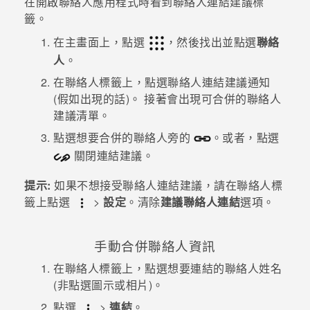
在開啟
聯絡人
應用程式時看到聯絡人連結建議標
籤。
登入
在
主畫面
上，點選
，然後找出並點選
聯絡
人
。
在
聯絡人
標籤上，點選
聯絡人連結建議
通知
(假如出現的話)。
接著會出現可合併的聯絡人
建議清單。
點選想要合併的聯絡人旁的
。或者，點選
關閉連結建議。
提示:
如果不想接受聯絡人連結建議，請在
聯絡人
標
籤上點選
>
設定
。清除
建議聯絡人連結
選項。
手動合併聯絡人資訊
在
聯絡人
標籤上，點選想要連結的聯絡人姓名
(非點選圖示或相片)。
點選
>
連結
。