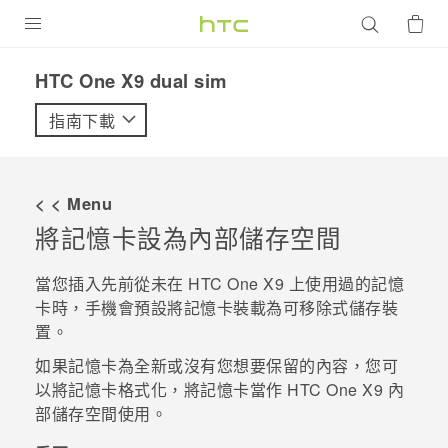
產品
HTC One X9 dual sim‎
VIVE
指南下載
G REIGNS
智慧型手機
< < Menu
配件
將記憶卡設為內部儲存空間
VIVERSE
當您插入先前從未在
HTC One X9
上使用過的記憶
卡時，手機會預設將記憶卡裝載為可移除式儲存裝
優惠專區
置。
焦點訊息
銷售門市
如果記憶卡為全新或沒有您想要保留的內容，您可
以將記憶卡格式化，將記憶卡當作
HTC One X9
內
校園專案
銷售通路
支援服務
部儲存空間使用。
企業採購
VIVELAND