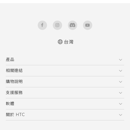
台灣
快速入門手冊
產品
使用手冊
5G
相關連結
智慧型手機
HTC Research
購物說明
配件
購物須知
支援服務
VIVE
訂單管理
到府收送維修服務
軟體
付款方式
服務中心資訊
應用程式
關於 HTC
售後服務
客戶服務佈告欄
手機功能
ESG
常見問題
產品有限保固說明