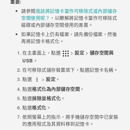
重要:
請參閱
我該將記憶卡當作可移除式或內部儲存
登入
空間使用呢？
，以瞭解將記憶卡當作可移除式
磁碟或內部儲存空間使用的差異。
如果記憶卡上仍有檔案，請先備份檔案，然後
再將記憶卡格式化。
在
主畫面
上，點選
>
設定
>
儲存空間與
USB
。
在
可移除式儲存裝置
底下，點選記憶卡名稱。
點選
>
設定
。
點選
格式化為內部儲存空間
。
點選
抹除並格式化
。
點選
格式化
。
依照螢幕上的指示，將手機儲存空間中已安裝
的應用程式及其資料移到記憶卡。