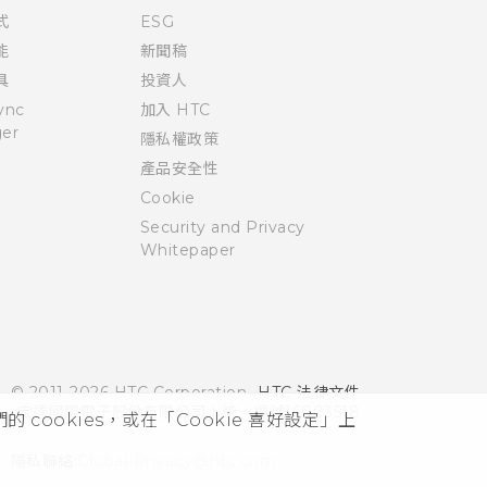
式
ESG
能
新聞稿
具
投資人
ync
加入 HTC
er
隱私權政策
產品安全性
Cookie
Security and Privacy
Whitepaper
© 2011-2026 HTC Corporation
HTC 法律文件
宏達國際電子股份有限公司 | 統一編號16003518
cookies，或在「Cookie 喜好設定」上
隱私聯絡:
Global-Privacy@htc.com