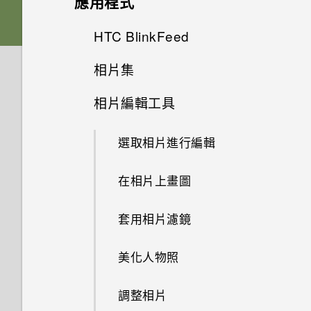
應用程式
Nano SIM 卡以裝入手機內嗎？
要如何得知我的手機能否在其他
為何收不到使用 iPhone 的聯絡
如何變更相機取景器的長寬比？
國家的本國網路內使用？
HTC Sense 首頁
人的訊息？
雙 Nano SIM 卡
將主題加入我的最愛
音效
從先前的 HTC 手機還原
HTC BlinkFeed
相機畫面
是否需插入 SIM 卡才能使用
我的 HTC 手機有專用的相機按
HTC 傳輸？
如何將手機的網際網路連線分享
休眠模式
如何在訊息內加入簽名？
SD 卡
重新建立自己的主題
相片集
HTC 應用程式更新
鈕嗎？
從 Android 手機傳輸內容
選擇拍攝模式
何謂 HTC BlinkFeed？
給其他裝置使用？
為何手機對 Motion Launch手勢
將螢幕解鎖
相片編輯工具
為何在聯絡人應用程式內看不到
為電池充電
混合及配對主題
在相片集內檢視相片和影片
個人化
能否讓相機停留在待機模式以節
從 iPhone 傳輸內容的方式
沒有反應？
縮放
開啟或關閉 HTC BlinkFeed
手機能在找不到 Wi-Fi 或訊號
最近新增的聯絡人？
省電力？要如何設定？
太弱時自動切換至行動網路嗎？
動作手勢
選取相片進行編輯
切換手機開關
尋找主題
新增相片或影片至相簿
透過 iCloud 傳送 iPhone 內容
HTC One X9 有哪些新功能和不
開啟或關閉相機閃光燈
餐廳推薦
如何移除重複的聯絡人？
我拍攝的相片是否包含地理標
同之處？
忘記了 Google 帳號的密碼該怎
觸控手勢
在相片上畫圖
需要使用手機的快速指引嗎？
分享主題
記？
變更影片播放速度
取得聯絡人及其他內容的其他方
拍攝相片
麼辦？
在 HTC BlinkFeed 上新增內容
如何變更電子郵件訊息內的簽
法
如何切換 HTC Sense 鍵盤和第
的方式
開啟應用程式
名？
套用相片濾鏡
刪除主題
手機可以編輯 RAW 相片嗎？
三方的輸入法？
剪輯影片
提示：如何拍出更棒的相片
為何無法在應用程式內使用多指
在手機和電腦之間傳送相片、影
手勢？
自訂重點消息摘要
分享內容
美化人物照
何謂 主題應用程式？
為何魔法變臉無法在某些相片中
片及音樂
我將記憶卡格式化以作為內部儲
檢視、編輯和儲存 Zoe 精選
關閉相機應用程式
使用？
存空間使用時，卻出現該記憶卡
為何將手機側向轉動時畫面未跟
張貼到社交網路
切換最近使用的應用程式
調整相片
速度太慢的訊息。為什麼？
下載主題
使用快速設定
編輯高動態縮時攝影影片
著旋轉？
拍攝連續的相片