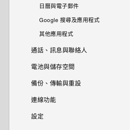
移除螢幕鎖時出現裝置保護功能
日曆與電子郵件
變更主畫面
使用聲控自拍
離線時能否繼續使用 HTC
將停止運作的訊息，裝置保護是
開啟及關閉智慧資料夾
BlinkFeed？
Google 搜尋及應用程式
什麼意思？
分享活動
分類小工具面板和啟動列上的應
使用自拍計時器拍照
何謂 Motion Launch？
用程式
其他應用程式
我之前曾使用 HTC 備份。為何
HTC BoomSound 配備杜比音效
使用 Google 即時資訊取得最當
接受或拒絕會議邀請
手機現在未內建 HTC 備份？
使用 Zoe 動態拍照
下的劇院和音樂模式有何差異？
下的資訊
開啟或關閉 Motion Launch 手
排列應用程式
通話、訊息與聯絡人
個人化 HTC Dot View
勢
關閉或延遲活動提醒
我在旅行時變更了時區，我可以
拍攝全景相片
Android 6.0 中的 Doze 模式如
Now on Tap
手機通話功能
從日曆查看目前所在城市與居住
電池與儲存空間
何節省電池電力？
HTC Dot View 沒有顯示最近撥
喚醒進入鎖定螢幕
檢視日曆
城市的時差嗎？
打的電話嗎？
拍攝高動態縮時攝影影片
搜尋 HTC One X9 和網路
訊息
電源及儲存空間管理
使用智慧搜尋撥號
備份、傳輸與重設
Android 6.0 中的應用程式待機
喚醒及解鎖
排程或編輯活動
日曆為何沒有顯示活動？
如何節省電池電力？
HTC Dot View 未顯示音樂控制
手動調整相機設定
Google 應用程式
聯絡人
傳送多媒體訊息 (MMS)
鍵或應用程式通知？
使用語音撥打電話
同步、備份及重設
顯示電池百分比
連線功能
喚醒進入主畫面小工具面板
選擇要顯示的日曆
可以從舊的 HTC 手機匯入我的
設定中的電池最佳化有何作用？
拍攝 RAW 相片
聯絡人清單
傳送簡訊 (SMS)
最愛嗎？
需要更多詳細資料嗎？
撥打分機號碼
查看電池用量
網際網路連線
新增社交網路、電子郵件帳號等
設定
喚醒進入 HTC BlinkFeed
查看郵件
如何在電信業者的網路中新增存
相機應用程式如何拍攝 RAW 相
設定個人檔案
傳送群組訊息
無線分享
小算盤應用程式是否有進階小算
取點？
使用時鐘
通話記錄
查看電池記錄
片？
同步帳號