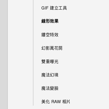
為何慢動作影片無法錄下聲音？
從 HTC BlinkFeed 移除內容
重新整理內容
GIF 建立工具
HTC Sense 首頁小工具如何運
個人化設定
認識手機設定
在相片集內檢視 Zoe 相片
我透過藍牙傳送了一些檔案到電
使用 HDR
作？
高動態縮時攝影影片能否設定不
腦。檔案存到哪裡去了？
擷取手機畫面
同的播放速度？
線形效果
鈴聲、通知音效和鬧鐘
更新手機軟體
將相片或影片複製或移至其他相
慢動作錄影
為何 HTC Sense 首頁小工具會
簿
開啟透過藍牙接收的檔案時會發
何謂 HTC Sense 首頁小工具？
顯示應用程式推薦？我從未使用
最新版的 HTC BlinkFeed 有哪
鏤空特效
主畫面桌布
生什麼事？
從 Play 商店取得應用程式
拍攝影片
過這些類型的應用程式。
些不同？
搜尋相片及影片
設定 HTC Sense 首頁小工具
幻影萬花筒
變更顯示字型
我的手機是全新的，但可用儲存
從網路下載應用程式
在錄影期間拍照 — 影像相片
能否移除 HTC Sense 首頁小工
為何氣象時鐘小工具有時會出現
空間卻比總容量少。為什麼？
具上的應用程式推薦？
設定住家及工作位置
在 HTC BlinkFeed 上，有時卻
雙重曝光
啟動列
解除安裝應用程式
使用音量鍵拍攝相片及影片
不會？
使用 MicroSD 記憶卡作為可移
如何善加利用 HTC Sense 首頁
手動切換位置
除式儲存裝置和使用內部儲存空
魔法幻境
新增主畫面小工具
拍攝自拍和人物照的小秘訣
小工具？
HTC BlinkFeed 是否會消耗過
間有何不同？
多電力和記憶體？
釘選及取消釘選應用程式
魔法變臉
新增主畫面捷徑
使用瞬間美膚套用柔膚美化
手機上為何會出現餐廳推薦？
為何重新開啟或開啟手機時出現
如何設定 HTC BlinkFeed 的自
要求我輸入密碼以解密手機？
新增應用程式至 HTC Sense 首
美化 RAW 相片
編輯主畫面面板
使用自動自拍
動重新整理排程？
可以移除或隱藏鎖定螢幕嗎？
頁小工具