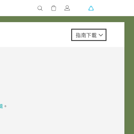
指南下載
輯
。