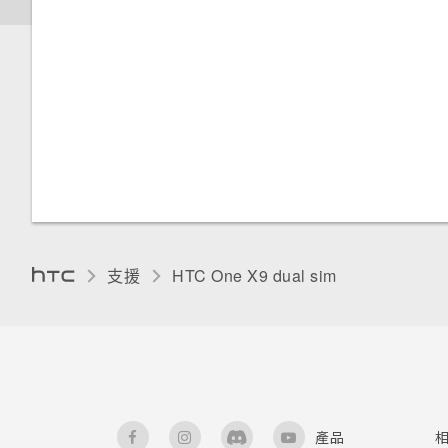
與藍牙裝置解除配對
通話期間可以執行的動作
在手機儲存空間和記憶卡之間移
SIM 卡
在電腦上安裝 HTC Sync
通知面板
為何省電模式和極致省電模式都
動應用程式及資料
Manager
變成灰色停用狀態？
使用 NFC
設定多方通話
設定預設應用程式
管理應用程式通知
將應用程式移到記憶卡
重新啟動 HTC One X9 (軟體重
如何啟用或停用裝置管理員應用
設)
設定應用程式連結
通知 LED 指示燈
程式？
檢視及管理儲存裝置上的檔案
重設網路設定
飛安模式
選取、複製及貼上文字
我的手機為何會變熱？
在 HTC One X9 和電腦間複製
檔案
重設 HTC One X9 (硬體重設)
自動旋轉螢幕
HTC Sense 鍵盤
如何查看手機內建的記憶體容量
及使用量？
支援
HTC One X9 dual sim‎
釋放儲存空間
設定螢幕關閉時間
輸入文字
卸載記憶卡
螢幕亮度
使用文字預測輸入文字
關於檔案管理員
觸控音效和震動
使用滑行鍵盤
產品