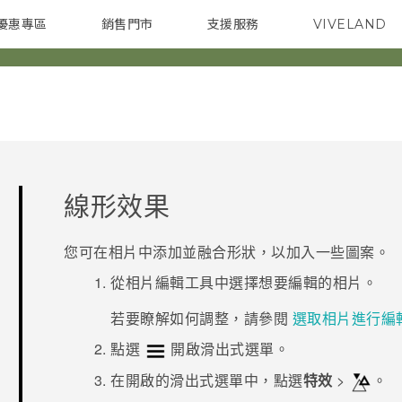
優惠專區
銷售門市
支援服務
VIVELAND
焦點訊息
智慧型手機
校園專案
銷售通路
配件
企業採購
線形效果
您可在相片中添加並融合形狀，以加入一些圖案。
從
相片編輯工具
中選擇想要編輯的相片。
若要瞭解如何調整，請參閱
選取相片進行編
點選
開啟滑出式選單。
在開啟的滑出式選單中，點選
特效
>
。