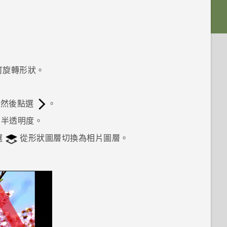
可旋轉形狀。
，然後點選
。
的半透明度。
選
從形狀圖層切換為相片圖層。