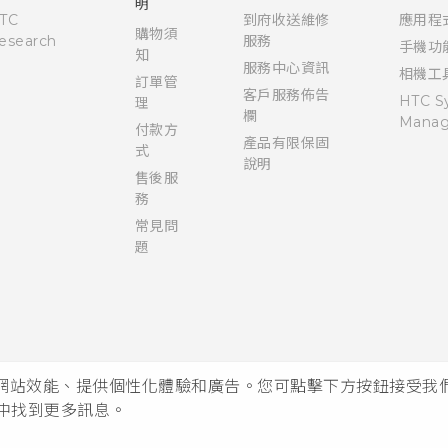
明
TC
到府收送維修
應用程
購物須
esearch
服務
手機功
知
服務中心資訊
相機工
訂單管
客戶服務佈告
HTC S
理
欄
Manag
付款方
產品有限保固
式
說明
售後服
務
常見問
題
析網站效能、提供個性化體驗和廣告。您可點擊下方按鈕接受我們的 
中找到更多訊息。