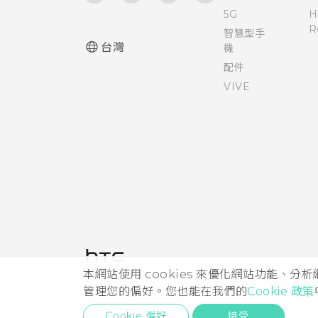
變更螢幕語言
語音輸入文字
5G
H
R
智慧型手
安裝數位憑證
中文輸入
台灣
機
配件
停用應用程式
硬體或連線發生了問題嗎？
VIVE
控制應用程式權限
開啟或關閉定位服務
請勿打擾模式
使用 HTC BoomSound 搭配耳
機
本網站使用 cookies 來優化網站功能、分
管理您的偏好。您也能在我們的
Cookie 政策
切換 HTC BoomSound 的模式
Cookie 偏好
接受