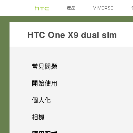
產品
VIVERSE
VIVE
G REIGNS
HTC One X9 dual sim‎
常見問題
COMMUNICATION
開始使用
SETTINGS
手機上的各種便利功能
螢幕在使用擴音功能時會關閉，
個人化
要如何重新開啟螢幕？
GETTING STARTED
打開包裝
使用應用程式時不斷出現要求授
手機設定及傳輸
Android 6.0 Marshmallow
相機
予權限的提示。為什麼？
如何設定預設的簡訊應用程式？
APPS & FEATURES
熟悉新手機的功能
我能將 Micro SIM 卡剪小為
個人化
HTC One X9
影像
相機
初次設定 HTC One X9