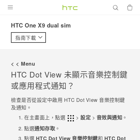
產品
HTC One X9 dual sim‎
VIVE
指南下載
G REIGNS
智慧型手機
< < Menu
配件
HTC Dot View
未顯示音樂控制鍵
或應用程式通知？
VIVERSE
優惠專區
檢查是否從設定中啟用
HTC Dot View
音樂控制鍵
及通知。
焦點訊息
銷售門市
在
主畫面
上，點選
>
設定
>
音效與通知
。
校園專案
銷售通路
支援服務
點選
通知存取
。
企業採購
點選
HTC Dot View 音樂控制鍵
和
HTC Dot
VIVELAND