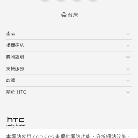
台灣
快速入門手冊
產品
使用手冊
5G
相關連結
智慧型手機
HTC Research
購物說明
配件
購物須知
支援服務
VIVE
訂單管理
到府收送維修服務
軟體
付款方式
服務中心資訊
應用程式
關於 HTC
售後服務
客戶服務佈告欄
手機功能
ESG
常見問題
產品有限保固說明
相機工具
新聞稿
HTC Sync Manager
投資人
加入 HTC
本網站使用 cookies 來優化網站功能、分析網站效能、
© 2011-2026 HTC Corporation