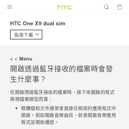
產品
HTC One X9 dual sim‎
VIVE
指南下載
G REIGNS
智慧型手機
< < Menu
配件
開啟透過
藍牙
接收的檔案時會發
生什麼事？
VIVERSE
優惠專區
在開啟透過
藍牙
接收的檔案時，接下來開啟的程式
將視檔案類型而異：
焦點訊息
銷售門市
媒體檔和文件通常會直接在相容的應用程式中
校園專案
開啟。假如開啟音樂曲目，就會開啟
音樂
應用
銷售通路
支援服務
程式並開始播放。
企業採購
VIVELAND