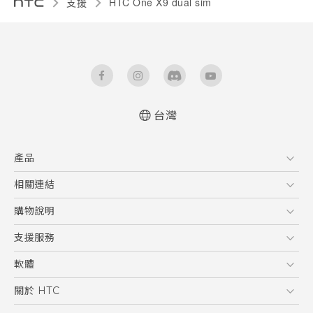
支援
HTC One X9 dual sim‎
台灣
快速入門手冊
產品
使用手冊
5G
相關連結
智慧型手機
HTC Research
購物說明
配件
購物須知
支援服務
VIVE
訂單管理
到府收送維修服務
軟體
付款方式
服務中心資訊
應用程式
關於 HTC
售後服務
客戶服務佈告欄
手機功能