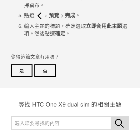
擇桌布。
登入
點選
>
預覽
>
完成
。
輸入主題的標題，確定選取
立即套用此主題
選
項。然後點選
確定
。
覺得這篇文章有用嗎？
是
否
感謝您！您的意見回報可協助他人查看最實用的資訊。
尋找 HTC One X9 dual sim 的相關主題