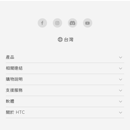
台灣
快速入門手冊
產品
使用手冊
5G
相關連結
智慧型手機
HTC Research
購物說明
配件
購物須知
支援服務
VIVE
訂單管理
到府收送維修服務
軟體
付款方式
服務中心資訊
應用程式
關於 HTC
售後服務
客戶服務佈告欄
手機功能
ESG
常見問題
產品有限保固說明
相機工具