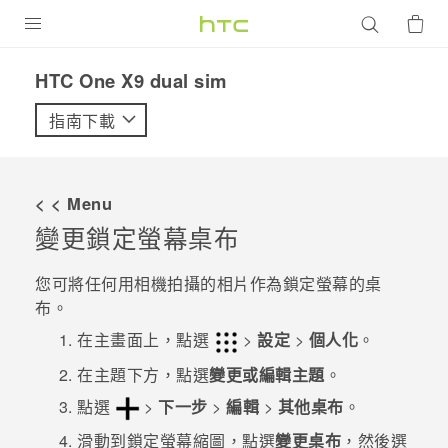
產品
HTC One X9 dual sim‎
VIVE
指南下載
G REIGNS
智慧型手機
< < Menu
配件
變更鎖定螢幕桌布
VIVERSE
您可將任何用相機拍攝的相片作為鎖定螢幕的桌
布。
優惠專區
在
主畫面
上，點選
>
設定
>
個人化
。
焦點訊息
銷售門市
在
主題
下方，點選
變更或編輯主題
。
校園專案
銷售通路
支援服務
點選
>
下一步
>
編輯
>
其他桌布
。
企業採購
滑動到
鎖定螢幕
縮圖，點選
變更桌布
，然後選
VIVELAND