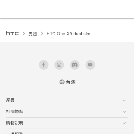
支援
HTC One X9 dual sim‎
台灣
快速入門手冊
產品
使用手冊
5G
相關連結
智慧型手機
HTC Research
購物說明
配件
購物須知