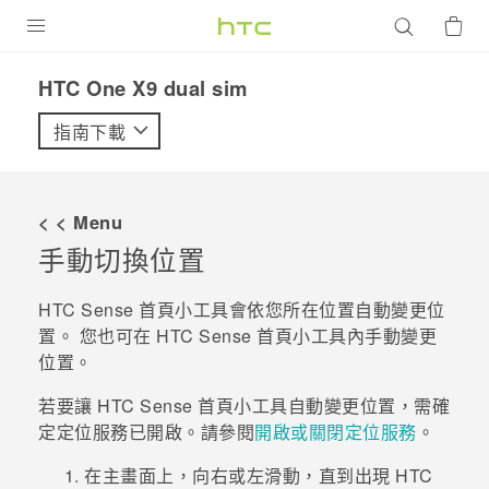
產品
HTC One X9 dual sim‎
VIVE
指南下載
G REIGNS
智慧型手機
< < Menu
配件
手動切換位置
VIVERSE
HTC Sense
首頁小工具會依您所在位置自動變更位
置。 您也可在
HTC Sense
首頁小工具內手動變更
優惠專區
位置。
焦點訊息
銷售門市
若要讓
HTC Sense
首頁小工具自動變更位置，需確
校園專案
定定位服務已開啟。請參閱
開啟或關閉定位服務
。
銷售通路
支援服務
企業採購
在
主畫面
上，向右或左滑動，直到出現
HTC
VIVELAND