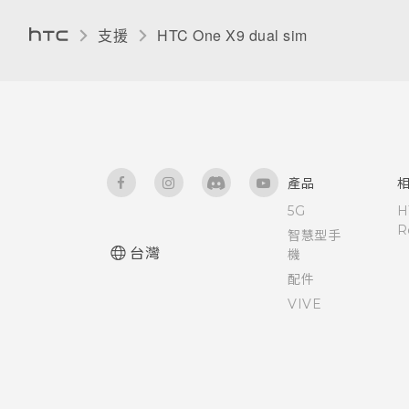
使用 Zoe 動態拍照
開啟或關閉 Motion Launch 手
排列應用程式
支援
HTC One X9 dual sim‎
釋放儲存空間
勢
設定螢幕關閉時間
拍攝全景相片
卸載記憶卡
喚醒進入鎖定螢幕
螢幕亮度
拍攝高動態縮時攝影影片
關於檔案管理員
喚醒及解鎖
觸控音效和震動
手動調整相機設定
產品
喚醒進入主畫面小工具面板
變更螢幕語言
5G
H
拍攝 RAW 相片
R
智慧型手
喚醒進入 HTC BlinkFeed
安裝數位憑證
台灣
機
相機應用程式如何拍攝 RAW 相
配件
片？
使用Motion Launch Snap自動
停用應用程式
VIVE
啟動相機
控制應用程式權限
變更鎖定螢幕桌布
開啟或關閉定位服務