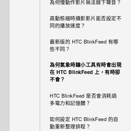
為何慢動作影片無法錄下聲音？
HTC Sense 首頁小工具如何運
我透過藍牙傳送了一些檔案到電
作？
高動態縮時攝影影片能否設定不
腦。檔案存到哪裡去了？
同的播放速度？
為何 HTC Sense 首頁小工具會
開啟透過藍牙接收的檔案時會發
顯示應用程式推薦？我從未使用
最新版的 HTC BlinkFeed 有哪
生什麼事？
過這些類型的應用程式。
些不同？
我的手機是全新的，但可用儲存
能否移除 HTC Sense 首頁小工
為何氣象時鐘小工具有時會出現
空間卻比總容量少。為什麼？
具上的應用程式推薦？
在 HTC BlinkFeed 上，有時卻
不會？
使用 MicroSD 記憶卡作為可移
如何善加利用 HTC Sense 首頁
除式儲存裝置和使用內部儲存空
小工具？
HTC BlinkFeed 是否會消耗過
間有何不同？
多電力和記憶體？
手機上為何會出現餐廳推薦？
為何重新開啟或開啟手機時出現
如何設定 HTC BlinkFeed 的自
要求我輸入密碼以解密手機？
動重新整理排程？
可以移除或隱藏鎖定螢幕嗎？