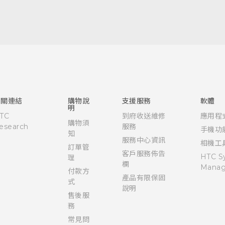
快速入門手冊
使用手冊
相關連結
購物說
支援服務
軟體
明
TC
到府收送維修
應用程
購物須
esearch
服務
手機功
知
服務中心資訊
相機工
訂單管
客戶服務佈告
HTC S
理
欄
Manag
付款方
產品有限保固
式
說明
售後服
務
常見問