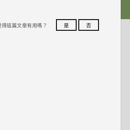
覺得這篇文章有用嗎？
是
否
您的意見回報可協助他人查看最實用的資訊。