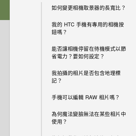
Nano SIM 卡以裝入手機內嗎？
要如何得知我的手機能否在其他
為何收不到使用 iPhone 的聯絡
如何變更相機取景器的長寬比？
國家的本國網路內使用？
人的訊息？
是否需插入 SIM 卡才能使用
我的 HTC 手機有專用的相機按
HTC 傳輸？
如何將手機的網際網路連線分享
如何在訊息內加入簽名？
鈕嗎？
給其他裝置使用？
為何手機對 Motion Launch手勢
為何在聯絡人應用程式內看不到
能否讓相機停留在待機模式以節
沒有反應？
手機能在找不到 Wi-Fi 或訊號
最近新增的聯絡人？
省電力？要如何設定？
太弱時自動切換至行動網路嗎？
HTC One X9 有哪些新功能和不
如何移除重複的聯絡人？
我拍攝的相片是否包含地理標
同之處？
忘記了 Google 帳號的密碼該怎
記？
麼辦？
如何變更電子郵件訊息內的簽
如何切換 HTC Sense 鍵盤和第
名？
手機可以編輯 RAW 相片嗎？
三方的輸入法？
為何無法在應用程式內使用多指
手勢？
為何魔法變臉無法在某些相片中
我將記憶卡格式化以作為內部儲
使用？
存空間使用時，卻出現該記憶卡
為何將手機側向轉動時畫面未跟
速度太慢的訊息。為什麼？
著旋轉？