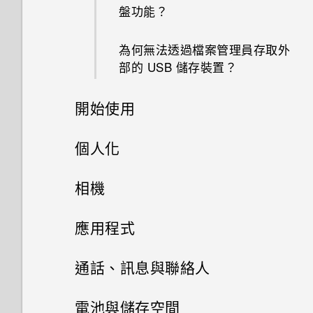
盤功能？
我無法退出應用程式。我該怎麼
為何無法透過檔案管理員存取外
做？
部的 USB 儲存裝置？
為何手機會對我說話？如何關閉
開始使用
此功能？
手機上的各種便利功能
個人化
如何在使用手機期間關閉
TalkBack？
打開包裝
手機設定及傳輸
Android 6.0 Marshmallow
相機
如何找出手機的 IMEI/MEID？
熟悉新手機的功能
個人化
HTC One X9
影像
相機
初次設定 HTC One X9
應用程式
如何啟用開發人員選項？
HTC Sense 首頁
雙 Nano SIM 卡
將主題加入我的最愛
音效
從先前的 HTC 手機還原
HTC BlinkFeed
相機畫面
通話、訊息與聯絡人
如何顯示執行中應用程式的清
休眠模式
SD 卡
重新建立自己的主題
相片集
單？
HTC 應用程式更新
從 Android 手機傳輸內容
選擇拍攝模式
手機通話功能
何謂 HTC BlinkFeed？
電池與儲存空間