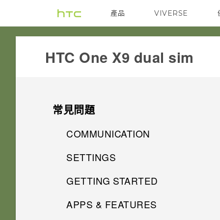
產品
VIVERSE
VIVE
G REIGNS
HTC One X9 dual sim‎
常見問題
COMMUNICATION
SETTINGS
螢幕在使用擴音功能時會關閉，
要如何重新開啟螢幕？
GETTING STARTED
使用應用程式時不斷出現要求授
予權限的提示。為什麼？
如何設定預設的簡訊應用程式？
APPS & FEATURES
我能將 Micro SIM 卡剪小為