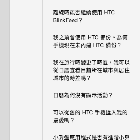
移除螢幕鎖時出現裝置保護功能
離線時能否繼續使用 HTC
將停止運作的訊息，裝置保護是
BlinkFeed？
什麼意思？
我之前曾使用 HTC 備份。為何
HTC BoomSound 配備杜比音效
手機現在未內建 HTC 備份？
下的劇院和音樂模式有何差異？
我在旅行時變更了時區，我可以
Android 6.0 中的 Doze 模式如
從日曆查看目前所在城市與居住
何節省電池電力？
城市的時差嗎？
Android 6.0 中的應用程式待機
日曆為何沒有顯示活動？
如何節省電池電力？
可以從舊的 HTC 手機匯入我的
設定中的電池最佳化有何作用？
最愛嗎？
如何在電信業者的網路中新增存
小算盤應用程式是否有進階小算
取點？