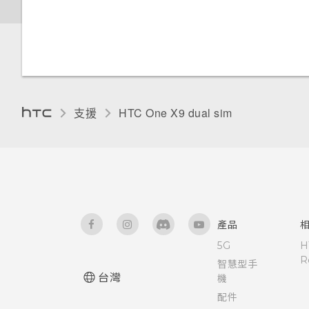
設)
設定應用程式連結
移除螢幕鎖時出現裝置保護功能
變更主畫面
使用聲控自拍
檢視及管理儲存裝置上的檔案
離線時能否繼續使用 HTC
新增電子郵件帳號
將停止運作的訊息，裝置保護是
開啟及關閉智慧資料夾
BlinkFeed？
重設網路設定
什麼意思？
飛安模式
分類小工具面板和啟動列上的應
使用自拍計時器拍照
在 HTC One X9 和電腦間複製
智慧同步有何作用？
何謂 Motion Launch？
用程式
檔案
我之前曾使用 HTC 備份。為何
重設 HTC One X9 (硬體重設)
HTC BoomSound 配備杜比音效
自動旋轉螢幕
手機現在未內建 HTC 備份？
使用 Zoe 動態拍照
下的劇院和音樂模式有何差異？
開啟或關閉 Motion Launch 手
排列應用程式
支援
HTC One X9 dual sim‎
釋放儲存空間
勢
設定螢幕關閉時間
我在旅行時變更了時區，我可以
拍攝全景相片
Android 6.0 中的 Doze 模式如
從日曆查看目前所在城市與居住
卸載記憶卡
何節省電池電力？
喚醒進入鎖定螢幕
螢幕亮度
城市的時差嗎？
拍攝高動態縮時攝影影片
關於檔案管理員
Android 6.0 中的應用程式待機
喚醒及解鎖
觸控音效和震動
日曆為何沒有顯示活動？
如何節省電池電力？
手動調整相機設定
產品
喚醒進入主畫面小工具面板
變更螢幕語言
可以從舊的 HTC 手機匯入我的
5G
H
設定中的電池最佳化有何作用？
拍攝 RAW 相片
R
最愛嗎？
智慧型手
喚醒進入 HTC BlinkFeed
安裝數位憑證
台灣
機
如何在電信業者的網路中新增存
相機應用程式如何拍攝 RAW 相
配件
小算盤應用程式是否有進階小算
取點？
片？