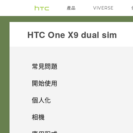
產品
VIVERSE
VIVE
G REIGNS
HTC One X9 dual sim‎
常見問題
COMMUNICATION
開始使用
SETTINGS
手機上的各種便利功能
螢幕在使用擴音功能時會關閉，
個人化
要如何重新開啟螢幕？
GETTING STARTED
打開包裝
使用應用程式時不斷出現要求授
手機設定及傳輸
Android 6.0 Marshmallow
相機
予權限的提示。為什麼？
如何設定預設的簡訊應用程式？
APPS & FEATURES
熟悉新手機的功能
我能將 Micro SIM 卡剪小為
個人化
HTC One X9
影像
相機
初次設定 HTC One X9