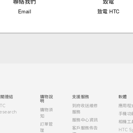
聯絡我們
致電
Email
致電 HTC
快速入門手冊
使用手冊
相關連結
購物說
支援服務
軟體
明
TC
到府收送維修
應用程
購物須
esearch
服務
手機功
知
服務中心資訊
相機工
訂單管
客戶服務佈告
HTC S
理