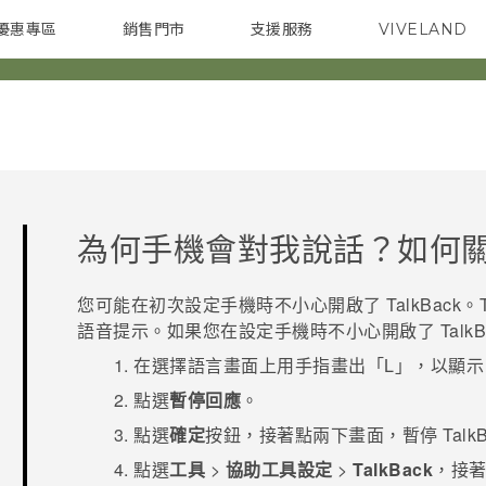
優惠專區
銷售門市
支援服務
VIVELAND
焦點訊息
智慧型手機
校園專案
銷售通路
配件
企業採購
為何手機會對我說話？如何
您可能在初次設定手機時不小心開啟了
TalkBack
。
語音提示。如果您在設定手機時不小心開啟了
Talk
在選擇語言畫面上用手指畫出「L」，以顯
點選
暫停回應
。
點選
確定
按鈕，接著點兩下畫面，暫停
Talk
點選
工具
>
協助工具設定
>
TalkBack
，接