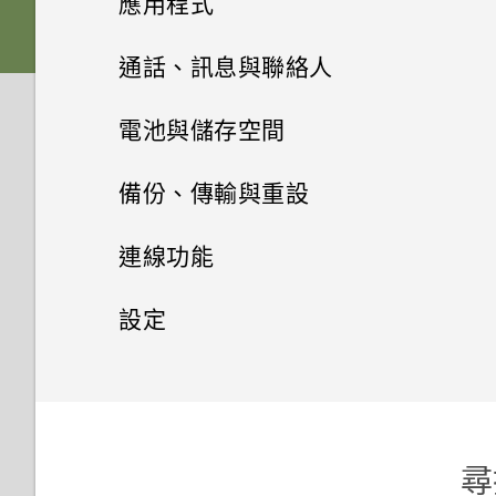
應用程式
Nano SIM 卡以裝入手機內嗎？
要如何得知我的手機能否在其他
為何收不到使用 iPhone 的聯絡
如何變更相機取景器的長寬比？
國家的本國網路內使用？
HTC Sense 首頁
人的訊息？
雙 Nano SIM 卡
將主題加入我的最愛
音效
從先前的 HTC 手機還原
HTC BlinkFeed
相機畫面
通話、訊息與聯絡人
是否需插入 SIM 卡才能使用
我的 HTC 手機有專用的相機按
HTC 傳輸？
如何將手機的網際網路連線分享
休眠模式
如何在訊息內加入簽名？
SD 卡
重新建立自己的主題
相片集
HTC 應用程式更新
鈕嗎？
從 Android 手機傳輸內容
選擇拍攝模式
手機通話功能
何謂 HTC BlinkFeed？
電池與儲存空間
給其他裝置使用？
為何手機對 Motion Launch手勢
將螢幕解鎖
相片編輯工具
為何在聯絡人應用程式內看不到
為電池充電
混合及配對主題
訊息
在相片集內檢視相片和影片
個人化
能否讓相機停留在待機模式以節
從 iPhone 傳輸內容的方式
沒有反應？
縮放
開啟或關閉 HTC BlinkFeed
電源及儲存空間管理
使用智慧搜尋撥號
手機能在找不到 Wi-Fi 或訊號
備份、傳輸與重設
最近新增的聯絡人？
省電力？要如何設定？
太弱時自動切換至行動網路嗎？
日曆與電子郵件
動作手勢
聯絡人
選取相片進行編輯
切換手機開關
尋找主題
新增相片或影片至相簿
傳送多媒體訊息 (MMS)
透過 iCloud 傳送 iPhone 內容
HTC One X9 有哪些新功能和不
開啟或關閉相機閃光燈
餐廳推薦
使用語音撥打電話
同步、備份及重設
顯示電池百分比
連線功能
如何移除重複的聯絡人？
我拍攝的相片是否包含地理標
同之處？
Google 搜尋及應用程式
忘記了 Google 帳號的密碼該怎
分享活動
觸控手勢
在相片上畫圖
需要使用手機的快速指引嗎？
聯絡人清單
分享主題
記？
變更影片播放速度
傳送簡訊 (SMS)
取得聯絡人及其他內容的其他方
拍攝相片
麼辦？
在 HTC BlinkFeed 上新增內容
撥打分機號碼
查看電池用量
網際網路連線
新增社交網路、電子郵件帳號等
設定
如何變更電子郵件訊息內的簽
其他應用程式
法
如何切換 HTC Sense 鍵盤和第
的方式
使用 Google 即時資訊取得最當
接受或拒絕會議邀請
開啟應用程式
名？
套用相片濾鏡
設定個人檔案
刪除主題
手機可以編輯 RAW 相片嗎？
三方的輸入法？
剪輯影片
傳送群組訊息
下的資訊
無線分享
提示：如何拍出更棒的相片
為何無法在應用程式內使用多指
通話記錄
查看電池記錄
同步帳號
設定和隱私權
開啟或關閉數據連線
個人化 HTC Dot View
在手機和電腦之間傳送相片、影
手勢？
自訂重點消息摘要
關閉或延遲活動提醒
分享內容
美化人物照
匯入或複製聯絡人
何謂 主題應用程式？
為何魔法變臉無法在某些相片中
片及音樂
我將記憶卡格式化以作為內部儲
檢視、編輯和儲存 Zoe 精選
繼續撰寫訊息草稿
Now on Tap
關閉相機應用程式
傳送音樂至 Blackfire 相容喇叭
切換靜音、震動和一般模式
應用程式電池最佳化
移除帳號
管理數據使用量
為 Nano SIM 卡指派 PIN 碼
使用？
存空間使用時，卻出現該記憶卡
HTC Dot View 沒有顯示最近撥
為何將手機側向轉動時畫面未跟
張貼到社交網路
檢視日曆
切換最近使用的應用程式
調整相片
尋
速度太慢的訊息。為什麼？
合併聯絡人資訊
下載主題
打的電話嗎？
使用快速設定
編輯高動態縮時攝影影片
著旋轉？
回覆訊息
搜尋 HTC One X9 和網路
拍攝連續的相片
將音樂傳送至支援 Qualcomm
本國撥號
使用省電功能
備份檔案、資料和設定的方式
Wi-Fi 連線