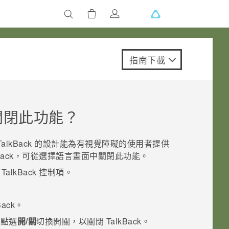
指南下載
關閉此功能？
TalkBack
的設計能為有視覺障礙的使用者提供
Back
，可從選擇語言畫面中關閉此功能。
示
TalkBack
控制項。
Back
。
著點選
開/關
切換開關，以關閉
TalkBack
。