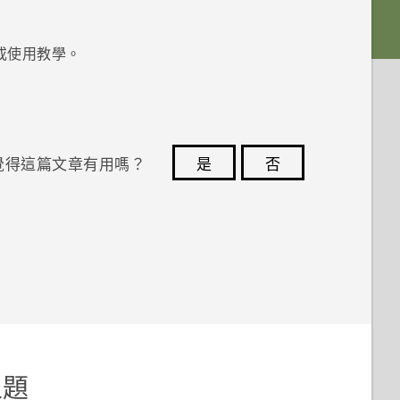
或使用教學。
覺得這篇文章有用嗎？
是
否
您的意見回報可協助他人查看最實用的資訊。
主題