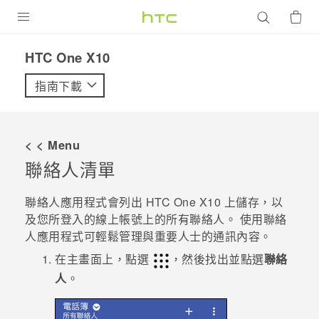
產品
HTC One X10‎
VIVE
指南下載
G REIGNS
智慧型手機
< < Menu
配件
聯絡人清單
VIVERSE
聯絡人
應用程式會列出
HTC One X10
上儲存，以
及您所登入的線上帳號上的所有聯絡人。 使用
聯絡
優惠專區
人
應用程式可輕鬆管理與重要人士的通訊內容。
焦點訊息
銷售門市
在
主畫面
上，點選
，然後找出並點選
聯絡
人
。
校園專案
銷售通路
支援服務
企業採購
VIVELAND