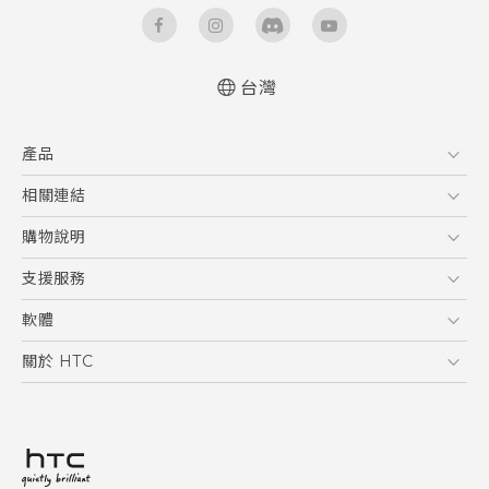
台灣
快速入門手冊
產品
使用手冊
安全與法令注意事項
5G
相關連結
智慧型手機
HTC Research
購物說明
配件
購物須知
支援服務
VIVE
訂單管理
到府收送維修服務
軟體
付款方式
服務中心資訊
應用程式
關於 HTC
售後服務
客戶服務佈告欄
手機功能
ESG
常見問題
產品有限保固說明
相機工具
新聞稿
HTC Sync Manager
投資人