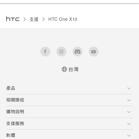
支援
HTC One X10‎
台灣
快速入門手冊
產品
使用手冊
安全與法令注意事項
5G
相關連結
智慧型手機
HTC Research
購物說明
配件
購物須知
支援服務
VIVE
訂單管理
到府收送維修服務
軟體