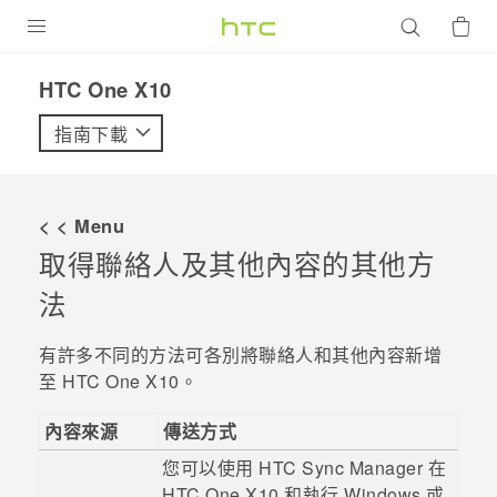
產品
HTC One X10‎
VIVE
指南下載
G REIGNS
智慧型手機
< < Menu
配件
取得聯絡人及其他內容的其他方
法
VIVERSE
優惠專區
有許多不同的方法可各別將聯絡人和其他內容新增
至
HTC One X10
。
焦點訊息
銷售門市
內容來源
傳送方式
校園專案
銷售通路
支援服務
您可以使用
HTC Sync Manager
在
企業採購
HTC One X10
和執行
Windows
或
VIVELAND