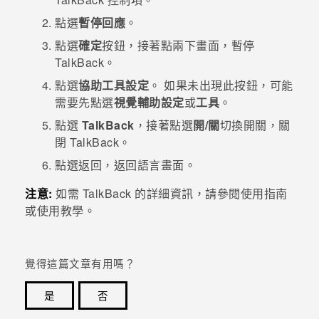
點選
暫停回應
。
登入
點選
確定
按鈕，接著點兩下畫面，暫停
TalkBack
。
點選
協助工具設定
。
如果未出現此按鈕，可能
需要先點選
視覺輔助設定
或
工具
。
點選
TalkBack
，接著點選
開/關
切換開關，關
閉
TalkBack
。
點選
返回
，返回語言畫面。
注意:
如需
TalkBack
的詳細資訊，請參閱使用指南
或使用教學。
覺得這篇文章有用嗎？
是
否
感謝您！您的意見回報可協助他人查看最實用的資訊。