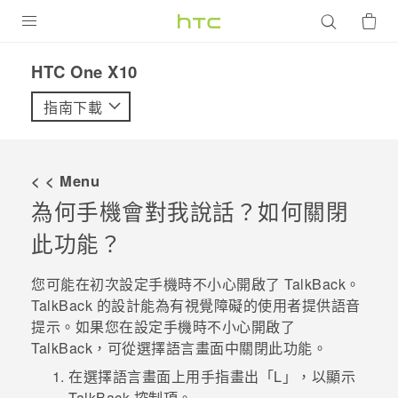
產品
HTC One X10‎
VIVE
指南下載
G REIGNS
智慧型手機
< < Menu
配件
為何手機會對我說話？如何關閉
此功能？
VIVERSE
優惠專區
您可能在初次設定手機時不小心開啟了
TalkBack
。
TalkBack
的設計能為有視覺障礙的使用者提供語音
焦點訊息
銷售門市
提示。如果您在設定手機時不小心開啟了
TalkBack
，可從選擇語言畫面中關閉此功能。
校園專案
銷售通路
支援服務
在選擇語言畫面上用手指畫出「L」，以顯示
企業採購
VIVELAND
TalkBack
控制項。