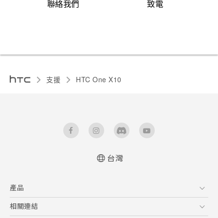
聯絡我們
致電
支援
HTC One X10‎
台灣
快速入門手冊
產品
使用手冊
安全與法令注意事項
5G
相關連結