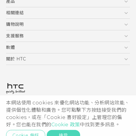
產品
使用手冊
安全與法令注意事項
5G
相關連結
智慧型手機
HTC Research
購物說明
配件
購物須知
支援服務
VIVE
訂單管理
到府收送維修服務
軟體
付款方式
服務中心資訊
應用程式
關於 HTC
售後服務
客戶服務佈告欄
手機功能
ESG
常見問題
產品有限保固說明
相機工具
新聞稿
HTC Sync Manager
投資人
加入 HTC
本網站使用 cookies 來優化網站功能、分析網站效能、
© 2011-2026 HTC Corporation
隱私權政策
提供個性化體驗和廣告。您可點擊下方按鈕接受我們的
HTC 法律文件
產品安全性
cookies，或在「Cookie 喜好設定」上管理您的偏
宏達國際電子股份有限公司 | 統一編號16003518
好。您也能在我們的
Cookie 政策
中找到更多訊息。
Cookie
隱私聯絡:
Global-Privacy@htc.com
Security and Privacy Whitepaper
Cookie 偏好
接受