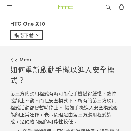
產品
HTC One X10‎
VIVE
指南下載
G REIGNS
智慧型手機
< < Menu
配件
如何重新啟動手機以進入安全模
式？
VIVERSE
優惠專區
第三方的應用程式有時可能使手機變得緩慢、故障
或靜止不動。而在安全模式下，所有的第三方應用
焦點訊息
銷售門市
程式活動都會暫時停止。 假如手機進入安全模式後
能夠正常運作，表示問題是由第三方應用程式造
校園專案
銷售通路
支援服務
成，是硬體問題的可能性較低。
企業採購
VIVELAND
在手機開機時，按住
電源
鍵幾秒鐘，將手機關