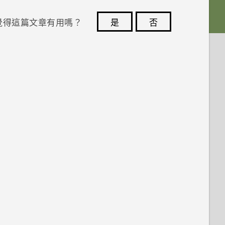
覺得這篇文章有用嗎？
是
否
您的意見回報可協助他人查看最實用的資訊。