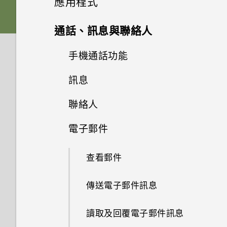
應用程式
何確認是否已啟用？
相片看起來模糊不清嗎？以下有
電源與充電
如何備份相片及影片？
一些拍照秘訣
重新整理內容
插槽和卡片固定座
鈴聲、通知音效和鬧鐘
為何手機會自動關機？
螢幕鍵盤有哪些改變
從先前的 HTC 手機還原
Google 相簿
相機應用程式如何拍攝 RAW 相
通話、訊息與聯絡人
如何在郵件應用程式內登入我的
無線與網路
如何節省電池電力？
片？
如何在手機與電腦之間複製檔
Microsoft 電子郵件帳號？
擷取手機畫面
Nano SIM 卡
何謂 HTC 主題？
HTC BlinkFeed
手機異常過熱或溫度過高時該怎
音效
案？
從Android手機傳輸內容
手機通話功能
Google 相簿功能介紹
音效與顯示
手機能在找不到 Wi-Fi 或訊號
麼辦？
手機無法開機時該怎麼做？
拍攝高動態縮時攝影影片
為何手機上的應用程式會當機並
動作手勢
太弱時自動切換至行動網路嗎？
其他應用程式
SD 卡
選擇主畫面桌面
訊息
何謂 HTC BlinkFeed？
完全個人專屬
儲存空間
我之前曾使用 HTC 備份。為何
從 iPhone 傳輸內容的方式
強制關閉？
檢視相片及影片
使用智慧搜尋撥號
我認為麥克風壞了。我該怎麼
結束或關閉應用程式最好的方式
如何使用硬體按鍵重新啟動手
手機現在未內建 HTC 備份？
選擇場景
做？
觸控手勢
如何將手機的網際網路連線分享
聯絡人
使用時鐘
為何？
為電池充電
安全性
機？
新增主畫面小工具
開啟或關閉 HTC BlinkFeed
Boost+
刪除訊息和對話
透過iCloud傳送iPhone內容
如何知道我是否在手機上安裝了
如何將檔案與資料夾複製或移到
編輯相片
使用語音撥打電話
給其他裝置使用？
如何讓 HTC Sync Manager 辨
惡意的第三方應用程式？
記憶卡？
手動調整相機設定
能否變更手機上系統的字型樣式
電子郵件
開啟應用程式
通話與 SIM 卡
查看氣象
如何查看手機內建的記憶體容量
切換手機開關
聯絡人清單
如果手機不斷重新啟動或無法開
新增主畫面捷徑
識出我的手機？
觸碰指紋辨識器為何無法喚醒手
餐廳推薦
Android 6.0 Marshmallow
傳送簡訊 (SMS)
取得聯絡人及其他內容的其他方
和大小？
美化 RAW 相片
回撥未接來電
要如何得知我的手機能否在其他
及使用量？
機進入主畫面，該怎麼辦？
機？
法
Google 相簿擁有與 HTC 相片
如何檢視 USB 隨身碟內的檔案
拍攝 RAW 相片
設定與其他
國家的本國網路內使用？
分享內容
查看郵件
我能將 Micro SIM 卡剪小為
錄音
選擇要連線到 4G LTE 網路的
設定個人檔案
使用貼圖作為應用程式捷徑
集一樣的功能嗎？
與資料夾？
張貼到社交網路
軟體與應用程式更新
傳送多媒體訊息 (MMS)
如何將喜愛的歌曲或音樂設為鈴
剪輯影片
快速撥號
Nano SIM 卡以裝入手機內嗎？
如何重新啟動手機以進入安全模
Nano SIM 卡
手機無法充電時該怎麼做？
使用 Exchange ActiveSync 時
在手機和電腦之間傳送相片、影
相機畫面
聲？
我透過藍牙傳送了一些檔案到電
如何找出手機的 IMEI/MEID 和
切換最近使用的應用程式
傳送電子郵件訊息
式？
為何無法用我的指紋將螢幕解
收聽 FM 收音機
新增新的聯絡人
分類小工具面板和啟動列上的應
片及音樂
如何設定預設的簡訊應用程式？
我將記憶卡格式化以作為內部儲
從 HTC BlinkFeed 移除內容
傳送群組訊息
編輯高動態縮時攝影影片
腦。檔案存到哪裡去了？
序號？
緊急電話
鎖？
使用雙網路管理員管理 Nano
為何電池電力消耗如此快速？
用程式
存空間使用時，卻出現該記憶卡
選擇拍攝模式
休眠模式
讀取及回覆電子郵件訊息
SIM 卡
速度太慢的訊息。為什麼？
編輯聯絡人的資訊
使用快速設定
如何顯示執行中應用程式的清
在 HTC BlinkFeed 上新增內容
繼續撰寫訊息草稿
如何在電信業者的網路中新增存
為何手機會對我說話？如何關閉
通話期間可以執行的動作