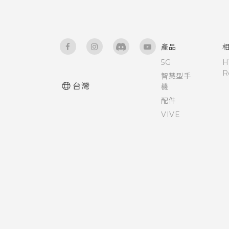
螢幕亮度
將應用程式移到記憶卡
自動旋轉螢幕
產品
查看電池記錄
安裝數位憑證
5G
H
R
智慧型手
應用程式電池最佳化
為 Nano SIM 卡指派 PIN 碼
台灣
機
配件
儲存空間類型
協助工具功能
VIVE
我該將記憶卡當作可移除式或內
協助工具設定
部儲存空間使用呢？
查看電池用量
針對部分應用程式建立解鎖圖形