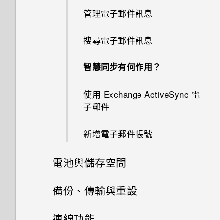
如何在重設手機後通過 Google
Doze 模式如何節省電池電力？
移動主畫面項目
單？
的方式
拍攝相片
取點？
此功能？
將螢幕解鎖
登入畫面？
管理電子郵件訊息
我的手機是全新的，但可用儲存
聯繫聯絡人
認識手機設定
回覆訊息
設定多方通話
空間卻比總容量少。為什麼？
為何省電模式和極致省電模式都
移除主畫面項目
使用應用程式時不斷出現要求授
自訂重點消息摘要
提示：如何拍出更棒的相片
如何啟用或停用裝置管理員應用
旅行模式
忘記了手機的螢幕鎖定密碼、
搜尋電子郵件訊息
變成灰色停用狀態？
予權限的提示。為什麼？
匯入或複製聯絡人
設定螢幕鎖定
複製訊息到 Nano SIM 卡
程式？
撥打訊息、電子郵件或日曆活動
PIN 碼或圖形該怎麼辦？
使用 MicroSD 記憶卡作為可移
排列應用程式
在 HTC BlinkFeed 上播放影片
拍攝影片
中的電話號碼
何謂 HTC Sense 首頁小工具？
智慧同步有何作用？
除式儲存裝置和使用內部儲存空
Android 中的應用程式待機如何
為何無法在應用程式內使用多指
合併聯絡人資訊
設定智慧鎖
轉寄訊息
手機遺失或遭竊時該怎麼辦？
間有何不同？
節省電池電力？
手勢？
啟動列
自拍
收到來電
通知
使用 Exchange ActiveSync 電
傳送聯絡人資訊
開啟或關閉鎖定螢幕通知
將訊息移到受保護的收件匣
何謂智慧鎖及如何使用？
子郵件
設定中的電池最佳化有何作用？
如何啟用開發人員選項？
設定主畫面桌布
快速調整相片曝光
通話記錄
選取、複製及貼上文字
聯絡人群組
與鎖定螢幕通知互動
封鎖不要的訊息
為何重新開啟或開啟手機時出現
新增電子郵件帳號
多張桌布
拍攝連續的相片
切換靜音、震動和一般模式
要求我輸入密碼以解密手機？
輸入文字
私密聯絡人
指紋辨識器
電池與儲存空間
依時間而變換的桌布
使用 HDR
本國撥號
移除螢幕鎖時出現裝置保護功能
如何加快輸入速度？
更新手機軟體
將停止運作的訊息，裝置保護是
電源及儲存空間管理
備份、傳輸與重設
鎖定螢幕桌布
拍攝全景自拍照
什麼意思？
撥打分機號碼
語音輸入文字
從 Play 商店取得應用程式
同步、備份及重設
延長電池使用時間的提示
連線功能
新增或移除小工具面板