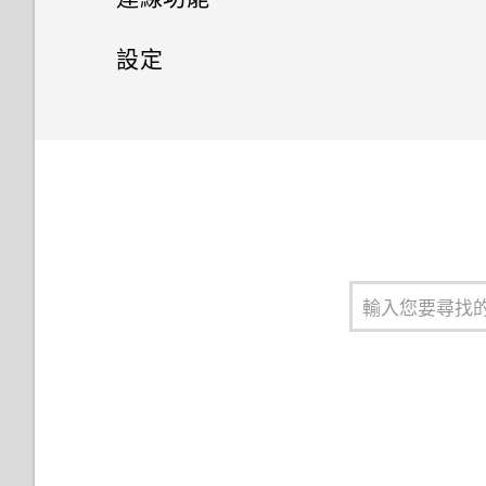
拍攝超廣角全景自拍照
啟用智慧鍵盤選項
從網路下載應用程式
使用省電功能
網際網路連線
將 iPhone 內容傳輸至 HTC 手
設定
排列小工具面板
拍攝全景相片
機
中文輸入
變更鎖定螢幕捷徑
無線分享
極致省電模式
設定和隱私權
開啟或關閉數據連線
變更主畫面
使用 Zoe 動態拍照
重設網路設定
取得協助與疑難排解
關閉鎖定螢幕
HTC Connect 是什麼？
顯示電池百分比
管理數據使用量
開啟或關閉縮放比例手勢
重設 HTC One X10 (硬體重設)
HTC Sense 首頁
解除安裝應用程式
使用 HTC Connect 分享媒體
針對特定遊戲開啟遊戲電力優化
Wi-Fi 連線
使用 TalkBack 導覽 HTC One
取得協助
X10
將音樂串流到 AirPlay 喇叭或
管理已下載應用程式的異常活動
連線到 VPN
Apple TV
重新啟動 HTC One X10 (軟體
HTC BoomSound 設定檔
重設)
管理在背景中執行的應用程式
使用 HTC One X10作為Wi-Fi熱
傳送音樂至 Blackfire 相容喇叭
點
開啟或關閉定位服務
在電腦上安裝 HTC Sync
關於 Boost+
Manager
將音樂傳送至支援 Qualcomm
透過 USB 網路共用分享手機的
請勿打擾模式
AllPlay 智慧媒體平台的喇叭
網際網路連線
開啟或關閉 Smart Boost