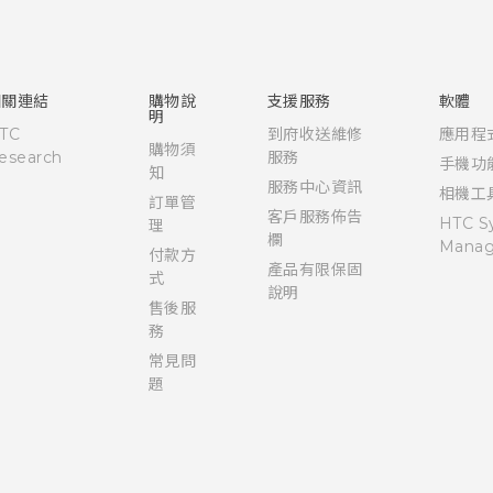
快速入門手冊
使用手冊
安全與法令注意事項
相關連結
購物說
支援服務
軟體
明
TC
到府收送維修
應用程
購物須
esearch
服務
手機功
知
服務中心資訊
相機工
訂單管
客戶服務佈告
HTC S
理
欄
Manag
付款方
產品有限保固
式
說明
售後服
務
常見問
題