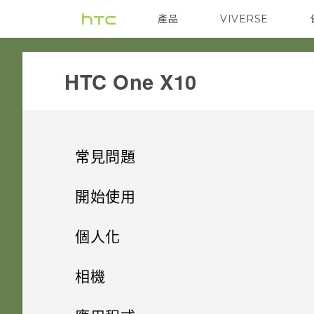
產品
VIVERSE
VIVE
G REIGNS
HTC One X10‎
常見問題
系統效能
開始使用
相機
手機上的各種便利功能
如何查看手機最新的軟體更新？
個人化
應用程式
打開包裝
能否讓相機停留在待機模式以節
手機出狀況時該如何排除問題？
手機設定及傳輸
相機有哪些特殊功能
相機
省電力？要如何設定？
備份與傳輸
熟悉新手機的功能
「驗證應用程式」有何作用？如
個人化
HTC One X10 概觀
為何手機反應緩慢且靜止不動？
HTC 與 Google 相簿整合
拍照和錄影
初次設定 HTC One X10