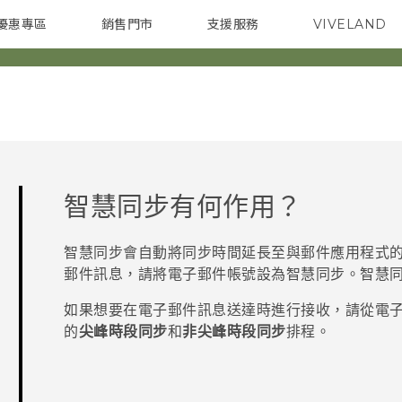
優惠專區
銷售門市
支援服務
VIVELAND
焦點訊息
智慧型手機
校園專案
銷售通路
配件
企業採購
智慧同步
有何作用？
智慧同步
會自動將同步時間延長至與
郵件
應用程式
郵件訊息，請將電子郵件帳號設為
智慧同步
。
智慧
如果想要在電子郵件訊息送達時進行接收，請從電
的
尖峰時段同步
和
非尖峰時段同步
排程。