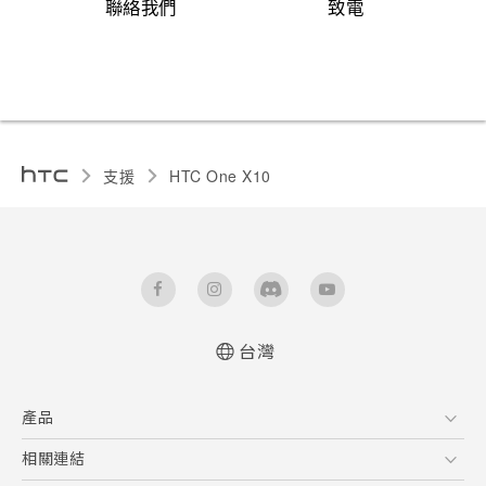
聯絡我們
致電
支援
HTC One X10‎
台灣
快速入門手冊
產品
使用手冊
安全與法令注意事項
5G
相關連結