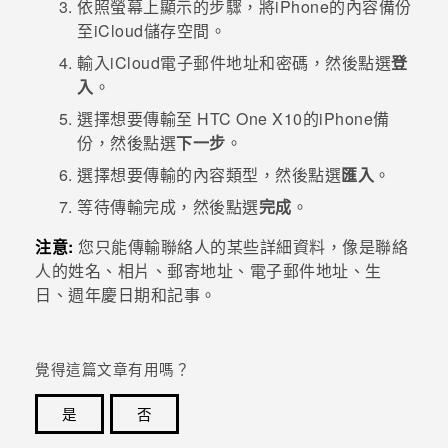
依照螢幕上顯示的步驟，將
iPhone
的內容備份
至
iCloud
儲存空間。
登入
輸入
iCloud
電子郵件地址和密碼，然後點選
登
入
。
選擇想要傳輸至
HTC One X10
的
iPhone
備
份，然後點選
下一步
。
選擇想要傳輸的內容類型，然後點選
匯入
。
等待傳輸完成，然後點選
完成
。
注意:
您只能傳輸聯絡人的某些詳細資料，像是聯絡
人的姓名、相片、郵寄地址、電子郵件地址、生
日、週年慶日期和記事。
覺得這篇文章有用嗎？
是
否
感謝您！您的意見回報可協助他人查看最實用的資訊。