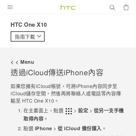
產品
HTC One X10‎
VIVE
指南下載
G REIGNS
智慧型手機
< < Menu
配件
透過
iCloud
傳送
iPhone
內容
VIVERSE
如果您擁有
iCloud
帳號，可將
iPhone
內容同步至
iCloud
儲存空間，然後再將聯絡人或電話等內容傳
優惠專區
輸至
HTC One X10
。
焦點訊息
銷售門市
在
主畫面
上，點選
>
設定
>
從另一支手機
取得內容
。
校園專案
銷售通路
支援服務
點選
iPhone
>
從 iCloud 備份匯入
。
企業採購
VIVELAND