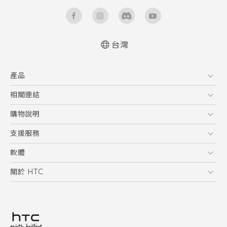
台灣
快速入門手冊
產品
使用手冊
安全與法令注意事項
5G
相關連結
智慧型手機
HTC Research
購物說明
配件
購物須知
支援服務
VIVE
訂單管理
到府收送維修服務
軟體
付款方式
服務中心資訊
應用程式
關於 HTC
售後服務
客戶服務佈告欄
手機功能
ESG
常見問題
產品有限保固說明
相機工具
新聞稿
HTC Sync Manager
投資人