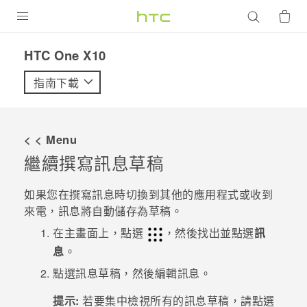
產品
HTC One X10‎
VIVE
指南下載
G REIGNS
智慧型手機
< < Menu
配件
繼續撰寫訊息草稿
VIVERSE
如果您在撰寫訊息時切換到其他的應用程式或收到
來電，訊息將自動儲存為草稿。
優惠專區
在
主畫面
上，點選
，然後找出並點選
訊
焦點訊息
銷售門市
息
。
校園專案
點選訊息草稿，然後編輯訊息。
銷售通路
支援服務
企業採購
提示:
若要集中檢視所有的訊息草稿，請點選
VIVELAND