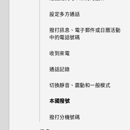
如何在重設手機後通過 Google
Doze 模式如何節省電池電力？
移動主畫面項目
單？
的方式
拍攝相片
取點？
此功能？
將螢幕解鎖
登入畫面？
我的手機是全新的，但可用儲存
認識手機設定
設定多方通話
空間卻比總容量少。為什麼？
為何省電模式和極致省電模式都
移除主畫面項目
使用應用程式時不斷出現要求授
自訂重點消息摘要
提示：如何拍出更棒的相片
如何啟用或停用裝置管理員應用
旅行模式
忘記了手機的螢幕鎖定密碼、
變成灰色停用狀態？
予權限的提示。為什麼？
設定螢幕鎖定
程式？
撥打訊息、電子郵件或日曆活動
PIN 碼或圖形該怎麼辦？
使用 MicroSD 記憶卡作為可移
排列應用程式
在 HTC BlinkFeed 上播放影片
拍攝影片
中的電話號碼
何謂 HTC Sense 首頁小工具？
除式儲存裝置和使用內部儲存空
Android 中的應用程式待機如何
為何無法在應用程式內使用多指
設定智慧鎖
手機遺失或遭竊時該怎麼辦？
間有何不同？
節省電池電力？
手勢？
啟動列
自拍
收到來電
通知
開啟或關閉鎖定螢幕通知
何謂智慧鎖及如何使用？
設定中的電池最佳化有何作用？
如何啟用開發人員選項？
設定主畫面桌布
快速調整相片曝光
通話記錄
選取、複製及貼上文字
與鎖定螢幕通知互動
為何重新開啟或開啟手機時出現
多張桌布
拍攝連續的相片
切換靜音、震動和一般模式
要求我輸入密碼以解密手機？
輸入文字
指紋辨識器
依時間而變換的桌布
使用 HDR
本國撥號
移除螢幕鎖時出現裝置保護功能
如何加快輸入速度？
更新手機軟體
將停止運作的訊息，裝置保護是
鎖定螢幕桌布
拍攝全景自拍照
什麼意思？
撥打分機號碼
語音輸入文字
從 Play 商店取得應用程式
新增或移除小工具面板