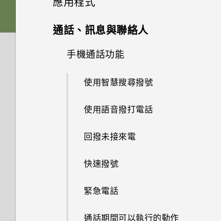
應用程式
何確認是否已啟用？
相片看起來模糊不清嗎？以下有
電源與充電
如何備份相片及影片？
一些拍照秘訣
重新整理內容
插槽和卡片固定座
鈴聲、通知音效和鬧鐘
為何手機會自動關機？
螢幕鍵盤有哪些改變
從先前的 HTC 手機還原
Google 相簿
相機應用程式如何拍攝 RAW 相
通話、訊息與聯絡人
如何在郵件應用程式內登入我的
無線與網路
如何節省電池電力？
片？
如何在手機與電腦之間複製檔
Microsoft 電子郵件帳號？
擷取手機畫面
Nano SIM 卡
何謂 HTC 主題？
HTC BlinkFeed
手機異常過熱或溫度過高時該怎
音效
案？
從Android手機傳輸內容
手機通話功能
Google 相簿功能介紹
音效與顯示
手機能在找不到 Wi-Fi 或訊號
麼辦？
手機無法開機時該怎麼做？
拍攝高動態縮時攝影影片
為何手機上的應用程式會當機並
動作手勢
太弱時自動切換至行動網路嗎？
其他應用程式
SD 卡
選擇主畫面桌面
何謂 HTC BlinkFeed？
完全個人專屬
儲存空間
我之前曾使用 HTC 備份。為何
從 iPhone 傳輸內容的方式
強制關閉？
檢視相片及影片
使用智慧搜尋撥號
我認為麥克風壞了。我該怎麼
結束或關閉應用程式最好的方式
如何使用硬體按鍵重新啟動手
手機現在未內建 HTC 備份？
選擇場景
做？
觸控手勢
如何將手機的網際網路連線分享
使用時鐘
為何？
為電池充電
安全性
機？
新增主畫面小工具
開啟或關閉 HTC BlinkFeed
Boost+
透過iCloud傳送iPhone內容
如何知道我是否在手機上安裝了
如何將檔案與資料夾複製或移到
編輯相片
使用語音撥打電話
給其他裝置使用？
如何讓 HTC Sync Manager 辨
惡意的第三方應用程式？
記憶卡？
手動調整相機設定
能否變更手機上系統的字型樣式
開啟應用程式
通話與 SIM 卡
查看氣象
如何查看手機內建的記憶體容量
切換手機開關
如果手機不斷重新啟動或無法開
新增主畫面捷徑
識出我的手機？
觸碰指紋辨識器為何無法喚醒手
餐廳推薦
Android 6.0 Marshmallow
取得聯絡人及其他內容的其他方
和大小？
美化 RAW 相片
回撥未接來電
要如何得知我的手機能否在其他
及使用量？
機進入主畫面，該怎麼辦？
機？
法
Google 相簿擁有與 HTC 相片
如何檢視 USB 隨身碟內的檔案
拍攝 RAW 相片
設定與其他
國家的本國網路內使用？
分享內容
我能將 Micro SIM 卡剪小為
錄音
選擇要連線到 4G LTE 網路的
使用貼圖作為應用程式捷徑
集一樣的功能嗎？
與資料夾？
張貼到社交網路
軟體與應用程式更新
如何將喜愛的歌曲或音樂設為鈴
剪輯影片
快速撥號
Nano SIM 卡以裝入手機內嗎？
如何重新啟動手機以進入安全模
Nano SIM 卡
手機無法充電時該怎麼做？
使用 Exchange ActiveSync 時
在手機和電腦之間傳送相片、影
相機畫面
聲？
我透過藍牙傳送了一些檔案到電
如何找出手機的 IMEI/MEID 和
切換最近使用的應用程式
式？
為何無法用我的指紋將螢幕解
收聽 FM 收音機
分類小工具面板和啟動列上的應
片及音樂
如何設定預設的簡訊應用程式？
我將記憶卡格式化以作為內部儲
從 HTC BlinkFeed 移除內容
編輯高動態縮時攝影影片
腦。檔案存到哪裡去了？
序號？
緊急電話
鎖？
使用雙網路管理員管理 Nano
為何電池電力消耗如此快速？
用程式
存空間使用時，卻出現該記憶卡
選擇拍攝模式
休眠模式
SIM 卡
速度太慢的訊息。為什麼？
使用快速設定
如何顯示執行中應用程式的清
在 HTC BlinkFeed 上新增內容
如何在電信業者的網路中新增存
為何手機會對我說話？如何關閉
通話期間可以執行的動作