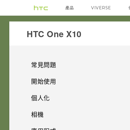
產品
VIVERSE
VIVE
G REIGNS
HTC One X10‎
常見問題
系統效能
開始使用
相機
手機上的各種便利功能
如何查看手機最新的軟體更新？
個人化
應用程式
打開包裝
能否讓相機停留在待機模式以節
手機出狀況時該如何排除問題？
手機設定及傳輸
相機有哪些特殊功能
相機
省電力？要如何設定？
備份與傳輸
熟悉新手機的功能
「驗證應用程式」有何作用？如
個人化
HTC One X10 概觀
為何手機反應緩慢且靜止不動？
HTC 與 Google 相簿整合
拍照和錄影
初次設定 HTC One X10