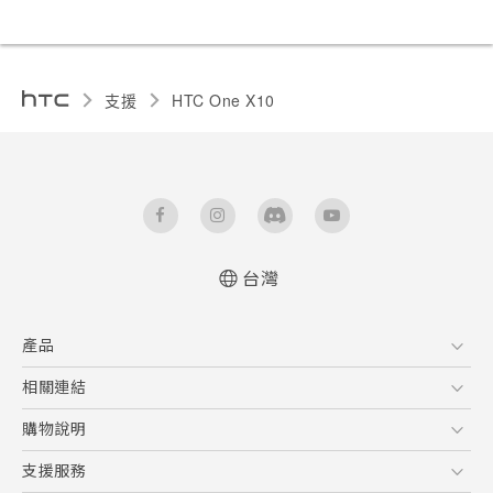
支援
HTC One X10‎
台灣
快速入門手冊
產品
使用手冊
安全與法令注意事項
5G
相關連結
智慧型手機
HTC Research
購物說明
配件
購物須知
支援服務
VIVE