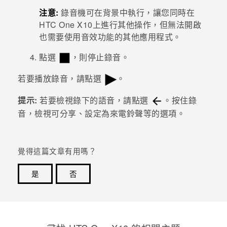
注意:
錄音機
可在背景中執行，讓您同時在
登入
HTC One X10
上進行其他操作，但無法開啟
也需要使用音效功能的其他應用程式。
點選
，則停止錄音。
若要播放錄音，請點選
。
提示:
若要檢視錄下的語音，請點選
。按住錄
音，檢視可分享、設定為來電鈴聲等的選項。
覺得這篇文章有用嗎？
是
否
感謝您！您的意見回報可協助他人查看最實用的資訊。