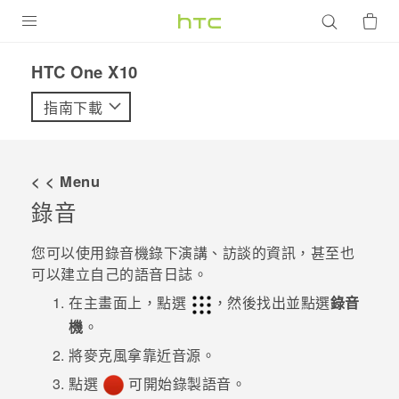
產品
HTC One X10‎
VIVE
指南下載
G REIGNS
智慧型手機
< < Menu
配件
錄音
VIVERSE
您可以使用
錄音機
錄下演講、訪談的資訊，甚至也
可以建立自己的語音日誌。
優惠專區
在
主畫面
上，點選
，然後找出並點選
錄音
焦點訊息
銷售門市
機
。
校園專案
將麥克風拿靠近音源。
銷售通路
支援服務
點選
可開始錄製語音。
企業採購
VIVELAND