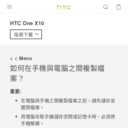
產品
HTC One X10‎
VIVE
指南下載
G REIGNS
智慧型手機
< < Menu
配件
如何在手機與電腦之間複製檔
案？
VIVERSE
優惠專區
重要:
在電腦與手機之間複製檔案之前，請先儲存並
焦點訊息
銷售門市
關閉檔案。
校園專案
銷售通路
支援服務
用電腦存取手機儲存空間或記憶卡時，必須將
企業採購
手機解鎖。
VIVELAND