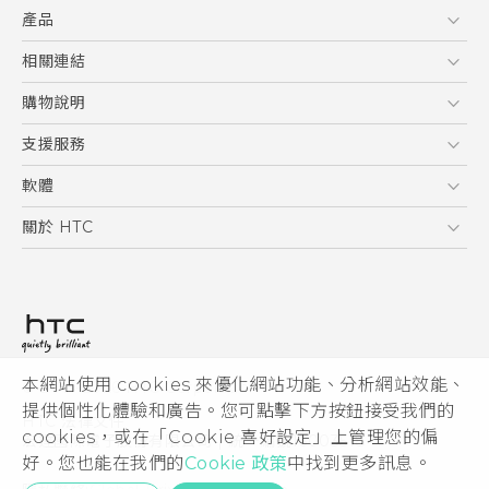
產品
使用手冊
安全與法令注意事項
5G
相關連結
智慧型手機
HTC Research
購物說明
配件
購物須知
支援服務
VIVE
訂單管理
到府收送維修服務
軟體
付款方式
服務中心資訊
應用程式
關於 HTC
售後服務
客戶服務佈告欄
手機功能
ESG
常見問題
產品有限保固說明
相機工具
新聞稿
HTC Sync Manager
投資人
加入 HTC
本網站使用 cookies 來優化網站功能、分析網站效能、
© 2011-2026 HTC Corporation
隱私權政策
提供個性化體驗和廣告。您可點擊下方按鈕接受我們的
HTC 法律文件
產品安全性
cookies，或在「Cookie 喜好設定」上管理您的偏
宏達國際電子股份有限公司 | 統一編號16003518
好。您也能在我們的
Cookie 政策
中找到更多訊息。
Cookie