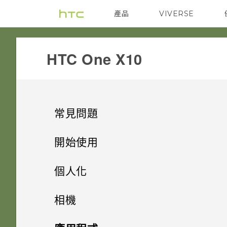
產品
VIVERSE
VIVE
G REIGNS
HTC One X10‎
常見問題
系統效能
開始使用
相機
手機上的各種便利功能
如何查看手機最新的軟體更新？
個人化
應用程式
打開包裝
能否讓相機停留在待機模式以節
手機出狀況時該如何排除問題？
手機設定及傳輸
相機有哪些特殊功能
相機
省電力？要如何設定？
備份與傳輸
熟悉新手機的功能
「驗證應用程式」有何作用？如
個人化
HTC One X10 概觀
為何手機反應緩慢且靜止不動？
HTC 與 Google 相簿整合
拍照和錄影
初次設定 HTC One X10