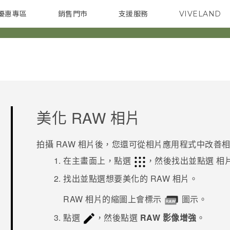
優惠專區
銷售門市
支援服務
VIVELAND
焦點訊息
智慧型手機
校園專案
銷售通路
配件
企業採購
美化 RAW 相片
拍攝 RAW 相片後，您還可從
相片
應用程式中改善
在主畫面上，點選
，然後找出並點選
相
找出並點選想要美化的 RAW 相片。
RAW 相片的縮圖上會標示
圖示。
點選
，然後點選
RAW 影像增強
。