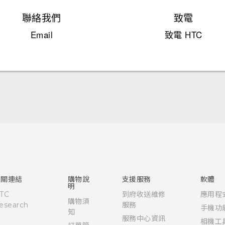
聯絡我們
致電
Email
致電 HTC
快速入門手冊
使用手冊
安全與法令注意事項
相關連結
購物說
支援服務
軟體
明
TC
到府收送維修
應用程
購物須
esearch
服務
手機功
知
服務中心資訊
相機工