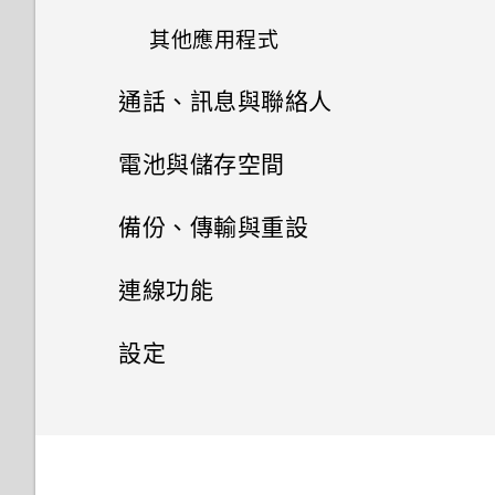
如何在重設手機後通過 Google
Doze 模式如何節省電池電力？
移動主畫面項目
單？
拍攝相片
取點？
此功能？
將螢幕解鎖
登入畫面？
其他應用程式
我的手機是全新的，但可用儲存
認識手機設定
何謂 HTC BlinkFeed？
空間卻比總容量少。為什麼？
為何省電模式和極致省電模式都
移除主畫面項目
使用應用程式時不斷出現要求授
提示：如何拍出更棒的相片
如何啟用或停用裝置管理員應用
旅行模式
忘記了手機的螢幕鎖定密碼、
變成灰色停用狀態？
通話、訊息與聯絡人
予權限的提示。為什麼？
設定螢幕鎖定
使用時鐘
程式？
開啟或關閉 HTC BlinkFeed
PIN 碼或圖形該怎麼辦？
使用 MicroSD 記憶卡作為可移
排列應用程式
拍攝影片
何謂 HTC Sense 首頁小工具？
手機通話功能
除式儲存裝置和使用內部儲存空
Android 中的應用程式待機如何
為何無法在應用程式內使用多指
電池與儲存空間
設定智慧鎖
查看氣象
餐廳推薦
手機遺失或遭竊時該怎麼辦？
間有何不同？
節省電池電力？
手勢？
啟動列
自拍
訊息
通知
電源及儲存空間管理
使用智慧搜尋撥號
備份、傳輸與重設
開啟或關閉鎖定螢幕通知
錄音
張貼到社交網路
何謂智慧鎖及如何使用？
設定中的電池最佳化有何作用？
如何啟用開發人員選項？
設定主畫面桌布
快速調整相片曝光
聯絡人
刪除訊息和對話
選取、複製及貼上文字
使用語音撥打電話
同步、備份及重設
延長電池使用時間的提示
與鎖定螢幕通知互動
收聽 FM 收音機
連線功能
從 HTC BlinkFeed 移除內容
為何重新開啟或開啟手機時出現
多張桌布
電子郵件
拍攝連續的相片
聯絡人清單
要求我輸入密碼以解密手機？
傳送簡訊 (SMS)
輸入文字
回撥未接來電
使用省電功能
網際網路連線
將 iPhone 內容傳輸至 HTC 手
指紋辨識器
設定
在 HTC BlinkFeed 上新增內容
依時間而變換的桌布
機
查看郵件
使用 HDR
的方式
設定個人檔案
移除螢幕鎖時出現裝置保護功能
傳送多媒體訊息 (MMS)
如何加快輸入速度？
無線分享
快速撥號
極致省電模式
設定和隱私權
更新手機軟體
開啟或關閉數據連線
將停止運作的訊息，裝置保護是
鎖定螢幕桌布
重設網路設定
傳送電子郵件訊息
拍攝全景自拍照
自訂重點消息摘要
什麼意思？
新增新的聯絡人
傳送群組訊息
語音輸入文字
HTC Connect 是什麼？
緊急電話
顯示電池百分比
從 Play 商店取得應用程式
管理數據使用量
開啟或關閉縮放比例手勢
新增或移除小工具面板
重設 HTC One X10 (硬體重設)