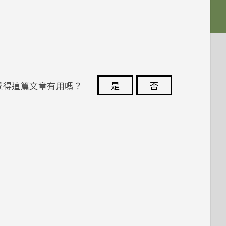
覺得這篇文章有用嗎？
是
否
您的意見回報可協助他人查看最實用的資訊。