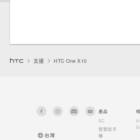
使用藍牙接收檔案
在手機儲存空間與記憶卡之間複
備份聯絡人與訊息
製檔案
觸控音效和震動
使用 NFC
關於 HTC Sync Manager
在 HTC One X10 和電腦間複製
設定螢幕關閉時間
檔案
新增社交網路、電子郵件帳號等
變更螢幕語言
將記憶卡設為內部儲存空間
支援
HTC One X10‎
飛安模式
在手機儲存空間和記憶卡之間移
動應用程式及資料
螢幕亮度
將應用程式移到記憶卡
自動旋轉螢幕
產品
查看電池記錄
安裝數位憑證
5G
H
R
智慧型手
應用程式電池最佳化
為 Nano SIM 卡指派 PIN 碼
台灣
機