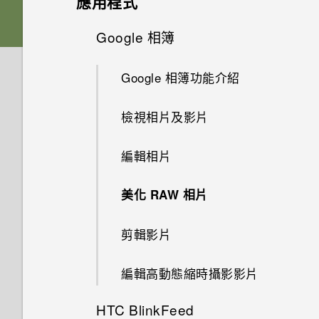
應用程式
何確認是否已啟用？
相片看起來模糊不清嗎？以下有
電源與充電
如何備份相片及影片？
一些拍照秘訣
重新整理內容
插槽和卡片固定座
鈴聲、通知音效和鬧鐘
為何手機會自動關機？
螢幕鍵盤有哪些改變
從先前的 HTC 手機還原
Google 相簿
相機應用程式如何拍攝 RAW 相
如何在郵件應用程式內登入我的
無線與網路
如何節省電池電力？
片？
如何在手機與電腦之間複製檔
Microsoft 電子郵件帳號？
擷取手機畫面
Nano SIM 卡
何謂 HTC 主題？
手機異常過熱或溫度過高時該怎
音效
案？
從Android手機傳輸內容
Google 相簿功能介紹
音效與顯示
手機能在找不到 Wi-Fi 或訊號
麼辦？
手機無法開機時該怎麼做？
拍攝高動態縮時攝影影片
為何手機上的應用程式會當機並
動作手勢
太弱時自動切換至行動網路嗎？
SD 卡
選擇主畫面桌面
完全個人專屬
儲存空間
我之前曾使用 HTC 備份。為何
從 iPhone 傳輸內容的方式
強制關閉？
檢視相片及影片
我認為麥克風壞了。我該怎麼
結束或關閉應用程式最好的方式
如何使用硬體按鍵重新啟動手
手機現在未內建 HTC 備份？
選擇場景
做？
觸控手勢
如何將手機的網際網路連線分享
為何？
為電池充電
安全性
機？
新增主畫面小工具
Boost+
透過iCloud傳送iPhone內容
如何知道我是否在手機上安裝了
如何將檔案與資料夾複製或移到
編輯相片
給其他裝置使用？
如何讓 HTC Sync Manager 辨
惡意的第三方應用程式？
記憶卡？
手動調整相機設定
能否變更手機上系統的字型樣式
開啟應用程式
通話與 SIM 卡
如何查看手機內建的記憶體容量
切換手機開關
如果手機不斷重新啟動或無法開
新增主畫面捷徑
識出我的手機？
觸碰指紋辨識器為何無法喚醒手
Android 6.0 Marshmallow
取得聯絡人及其他內容的其他方
和大小？
美化 RAW 相片
要如何得知我的手機能否在其他
及使用量？
機進入主畫面，該怎麼辦？
機？
法
Google 相簿擁有與 HTC 相片
如何檢視 USB 隨身碟內的檔案
拍攝 RAW 相片
設定與其他
國家的本國網路內使用？
分享內容
我能將 Micro SIM 卡剪小為
選擇要連線到 4G LTE 網路的
使用貼圖作為應用程式捷徑
集一樣的功能嗎？
與資料夾？
軟體與應用程式更新
如何將喜愛的歌曲或音樂設為鈴
剪輯影片
Nano SIM 卡以裝入手機內嗎？
如何重新啟動手機以進入安全模
Nano SIM 卡
手機無法充電時該怎麼做？
使用 Exchange ActiveSync 時
在手機和電腦之間傳送相片、影
相機畫面
聲？
我透過藍牙傳送了一些檔案到電
如何找出手機的 IMEI/MEID 和
切換最近使用的應用程式
式？
為何無法用我的指紋將螢幕解
分類小工具面板和啟動列上的應
片及音樂
如何設定預設的簡訊應用程式？
我將記憶卡格式化以作為內部儲
編輯高動態縮時攝影影片
腦。檔案存到哪裡去了？
序號？
鎖？
使用雙網路管理員管理 Nano
為何電池電力消耗如此快速？
用程式
存空間使用時，卻出現該記憶卡
選擇拍攝模式
休眠模式
SIM 卡
速度太慢的訊息。為什麼？
使用快速設定
如何顯示執行中應用程式的清
HTC BlinkFeed
如何在電信業者的網路中新增存
為何手機會對我說話？如何關閉