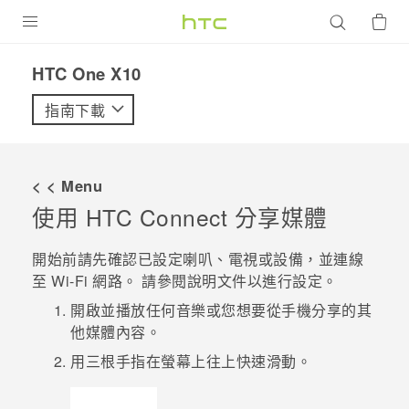
產品
HTC One X10‎
VIVE
指南下載
G REIGNS
智慧型手機
< < Menu
配件
使用
HTC Connect
分享媒體
VIVERSE
開始前請先確認已設定喇叭、電視或設備，並連線
至
Wi-Fi
網路。 請參閱說明文件以進行設定。
優惠專區
開啟並播放任何音樂或您想要從手機分享的其
焦點訊息
銷售門市
他媒體內容。
校園專案
用三根手指在螢幕上往上快速滑動。
銷售通路
支援服務
企業採購
VIVELAND