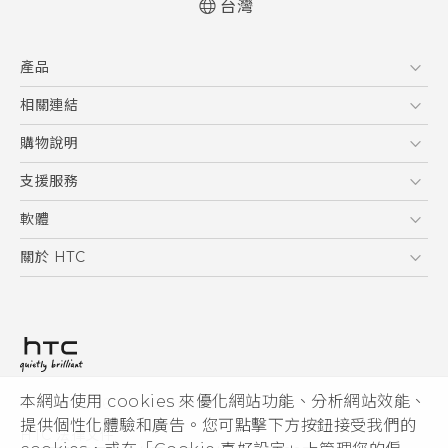
台灣
快速入門手冊
產品
使用手冊
安全與法令注意事項
5G
相關連結
智慧型手機
HTC Research
購物說明
配件
購物須知
支援服務
VIVE
訂單管理
到府收送維修服務
軟體
付款方式
服務中心資訊
應用程式
關於 HTC
售後服務
客戶服務佈告欄
手機功能
ESG
常見問題
產品有限保固說明
相機工具
新聞稿
HTC Sync Manager
投資人
加入 HTC
本網站使用 cookies 來優化網站功能、分析網站效能、
© 2011-2026 HTC Corporation
隱私權政策
提供個性化體驗和廣告。您可點擊下方按鈕接受我們的
HTC 法律文件
產品安全性