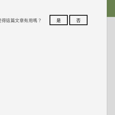
覺得這篇文章有用嗎？
是
否
您的意見回報可協助他人查看最實用的資訊。