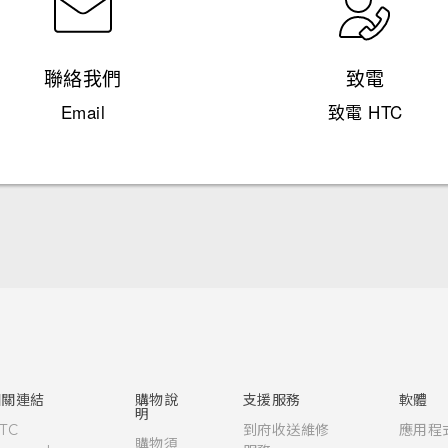
聯絡我們
致電
Email
致電 HTC
快速入門手冊
使用手冊
安全與法令注意事項
相關連結
購物說
支援服務
軟體
明
TC
到府收送維修
應用程
購物須