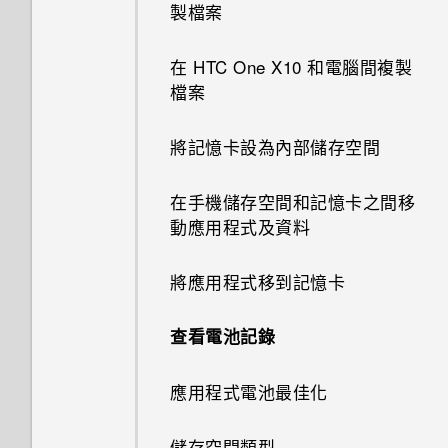
拍攝超廣角全景自拍照
製檔案
啟用智慧鍵盤選項
從網路下載應用程式
排列小工具面板
拍攝全景相片
在 HTC One X10 和電腦間複製
中文輸入
變更鎖定螢幕捷徑
檔案
變更主畫面
使用 Zoe 動態拍照
取得協助與疑難排解
關閉鎖定螢幕
將記憶卡設為內部儲存空間
HTC Sense 首頁
解除安裝應用程式
在手機儲存空間和記憶卡之間移
動應用程式及資料
將應用程式移到記憶卡
查看電池記錄
應用程式電池最佳化
儲存空間類型