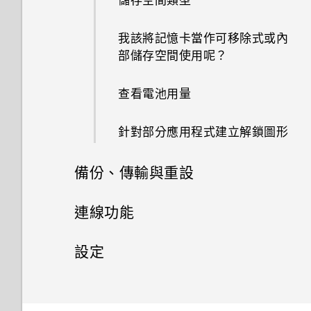
我該將記憶卡當作可移除式或內
部儲存空間使用呢？
查看電池用量
針對部分應用程式建立解鎖圖形
備份、傳輸與重設
同步、備份及重設
連線功能
網際網路連線
將 iPhone 內容傳輸至 HTC 手
設定
機
無線分享
設定和隱私權
開啟或關閉數據連線
重設網路設定