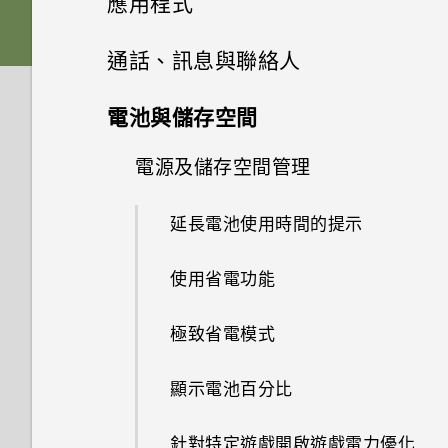
應用程式
何確認是否已啟用？
相片看起來模糊不清嗎？以下有
電源與充電
如何備份相片及影片？
一些拍照秘訣
重新整理內容
插槽和卡片固定座
鈴聲、通知音效和鬧鐘
為何手機會自動關機？
螢幕鍵盤有哪些改變
從先前的 HTC 手機還原
Google 相簿
相機應用程式如何拍攝 RAW 相
通話、訊息與聯絡人
如何在郵件應用程式內登入我的
無線與網路
如何節省電池電力？
片？
如何在手機與電腦之間複製檔
Microsoft 電子郵件帳號？
擷取手機畫面
Nano SIM 卡
何謂 HTC 主題？
HTC BlinkFeed
手機異常過熱或溫度過高時該怎
音效
案？
從Android手機傳輸內容
手機通話功能
Google 相簿功能介紹
音效與顯示
電池與儲存空間
手機能在找不到 Wi-Fi 或訊號
麼辦？
手機無法開機時該怎麼做？
拍攝高動態縮時攝影影片
為何手機上的應用程式會當機並
動作手勢
太弱時自動切換至行動網路嗎？
其他應用程式
SD 卡
選擇主畫面桌面
訊息
何謂 HTC BlinkFeed？
完全個人專屬
儲存空間
我之前曾使用 HTC 備份。為何
從 iPhone 傳輸內容的方式
強制關閉？
檢視相片及影片
電源及儲存空間管理
使用智慧搜尋撥號
我認為麥克風壞了。我該怎麼
結束或關閉應用程式最好的方式
如何使用硬體按鍵重新啟動手
手機現在未內建 HTC 備份？
選擇場景
做？
觸控手勢
如何將手機的網際網路連線分享
聯絡人
使用時鐘
為何？
為電池充電
安全性
機？
新增主畫面小工具
開啟或關閉 HTC BlinkFeed
Boost+
刪除訊息和對話
透過iCloud傳送iPhone內容
如何知道我是否在手機上安裝了
如何將檔案與資料夾複製或移到
編輯相片
使用語音撥打電話
延長電池使用時間的提示
給其他裝置使用？
如何讓 HTC Sync Manager 辨
惡意的第三方應用程式？
記憶卡？
手動調整相機設定
能否變更手機上系統的字型樣式
電子郵件
開啟應用程式
通話與 SIM 卡
查看氣象
如何查看手機內建的記憶體容量
切換手機開關
聯絡人清單
如果手機不斷重新啟動或無法開
新增主畫面捷徑
識出我的手機？
觸碰指紋辨識器為何無法喚醒手
餐廳推薦
Android 6.0 Marshmallow
傳送簡訊 (SMS)
取得聯絡人及其他內容的其他方
和大小？
美化 RAW 相片
回撥未接來電
使用省電功能
要如何得知我的手機能否在其他
及使用量？
機進入主畫面，該怎麼辦？
機？
法
Google 相簿擁有與 HTC 相片
如何檢視 USB 隨身碟內的檔案
拍攝 RAW 相片
設定與其他
國家的本國網路內使用？
分享內容
查看郵件
我能將 Micro SIM 卡剪小為
錄音
選擇要連線到 4G LTE 網路的
設定個人檔案
使用貼圖作為應用程式捷徑
集一樣的功能嗎？
與資料夾？
張貼到社交網路
軟體與應用程式更新
傳送多媒體訊息 (MMS)
如何將喜愛的歌曲或音樂設為鈴
剪輯影片
快速撥號
極致省電模式
Nano SIM 卡以裝入手機內嗎？
如何重新啟動手機以進入安全模
Nano SIM 卡
手機無法充電時該怎麼做？
使用 Exchange ActiveSync 時
在手機和電腦之間傳送相片、影
相機畫面
聲？
我透過藍牙傳送了一些檔案到電
如何找出手機的 IMEI/MEID 和
切換最近使用的應用程式
傳送電子郵件訊息
式？
為何無法用我的指紋將螢幕解
收聽 FM 收音機
新增新的聯絡人
分類小工具面板和啟動列上的應
片及音樂
如何設定預設的簡訊應用程式？
我將記憶卡格式化以作為內部儲
從 HTC BlinkFeed 移除內容
傳送群組訊息
編輯高動態縮時攝影影片
腦。檔案存到哪裡去了？
序號？
緊急電話
顯示電池百分比
鎖？
使用雙網路管理員管理 Nano
為何電池電力消耗如此快速？
用程式
存空間使用時，卻出現該記憶卡
選擇拍攝模式
休眠模式
讀取及回覆電子郵件訊息
SIM 卡
速度太慢的訊息。為什麼？
編輯聯絡人的資訊
使用快速設定
如何顯示執行中應用程式的清
在 HTC BlinkFeed 上新增內容
繼續撰寫訊息草稿
如何在電信業者的網路中新增存
為何手機會對我說話？如何關閉
通話期間可以執行的動作
針對特定遊戲開啟遊戲電力優化