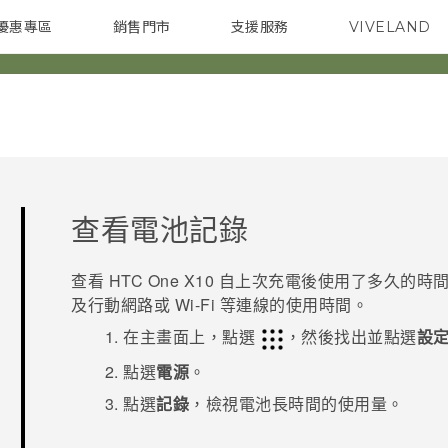
優惠專區
銷售門市
支援服務
VIVELAND
焦點訊息
智慧型手機
校園專案
銷售通路
配件
企業採購
查看電池記錄
查看
HTC One X10
自上次充電後使用了多久的時間
及行動網路或
Wi-Fi
等連線的使用時間。
在
主畫面
上，點選
，然後找出並點選
設
點選
電源
。
點選
記錄
，檢視電池長時間的使用量。