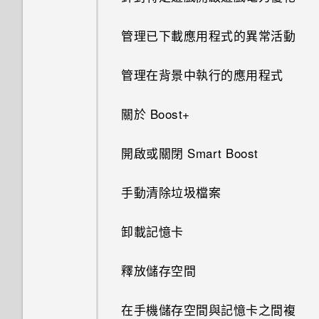
如何在重設手機後通過 Google
Doze 模式如何節省電池電力？
移動主畫面項目
單？
的方式
拍攝相片
取點？
此功能？
將螢幕解鎖
登入畫面？
管理電子郵件訊息
我的手機是全新的，但可用儲存
聯繫聯絡人
認識手機設定
回覆訊息
設定多方通話
管理已下載應用程式的異常活動
空間卻比總容量少。為什麼？
為何省電模式和極致省電模式都
移除主畫面項目
使用應用程式時不斷出現要求授
自訂重點消息摘要
提示：如何拍出更棒的相片
如何啟用或停用裝置管理員應用
旅行模式
忘記了手機的螢幕鎖定密碼、
搜尋電子郵件訊息
變成灰色停用狀態？
予權限的提示。為什麼？
匯入或複製聯絡人
設定螢幕鎖定
複製訊息到 Nano SIM 卡
程式？
撥打訊息、電子郵件或日曆活動
管理在背景中執行的應用程式
PIN 碼或圖形該怎麼辦？
使用 MicroSD 記憶卡作為可移
排列應用程式
在 HTC BlinkFeed 上播放影片
拍攝影片
中的電話號碼
何謂 HTC Sense 首頁小工具？
智慧同步有何作用？
除式儲存裝置和使用內部儲存空
Android 中的應用程式待機如何
為何無法在應用程式內使用多指
合併聯絡人資訊
設定智慧鎖
轉寄訊息
關於 Boost+
手機遺失或遭竊時該怎麼辦？
間有何不同？
節省電池電力？
手勢？
啟動列
自拍
收到來電
通知
使用 Exchange ActiveSync 電
傳送聯絡人資訊
開啟或關閉鎖定螢幕通知
將訊息移到受保護的收件匣
開啟或關閉 Smart Boost
何謂智慧鎖及如何使用？
子郵件
設定中的電池最佳化有何作用？
如何啟用開發人員選項？
設定主畫面桌布
快速調整相片曝光
通話記錄
選取、複製及貼上文字
聯絡人群組
與鎖定螢幕通知互動
封鎖不要的訊息
手動清除垃圾檔案
為何重新開啟或開啟手機時出現
新增電子郵件帳號
多張桌布
拍攝連續的相片
切換靜音、震動和一般模式
要求我輸入密碼以解密手機？
輸入文字
私密聯絡人
指紋辨識器
卸載記憶卡
依時間而變換的桌布
使用 HDR
本國撥號
移除螢幕鎖時出現裝置保護功能
如何加快輸入速度？
更新手機軟體
將停止運作的訊息，裝置保護是
釋放儲存空間
鎖定螢幕桌布
拍攝全景自拍照
什麼意思？
撥打分機號碼
語音輸入文字
從 Play 商店取得應用程式
在手機儲存空間與記憶卡之間複
新增或移除小工具面板