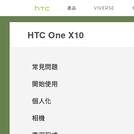
產品
VIVERSE
VIVE
G REIGNS
HTC One X10‎
常見問題
系統效能
開始使用
相機
手機上的各種便利功能
如何查看手機最新的軟體更新？
個人化
應用程式
打開包裝
能否讓相機停留在待機模式以節
手機出狀況時該如何排除問題？
手機設定及傳輸
相機有哪些特殊功能
相機
省電力？要如何設定？
備份與傳輸
熟悉新手機的功能
「驗證應用程式」有何作用？如
個人化
HTC One X10 概觀
為何手機反應緩慢且靜止不動？
HTC 與 Google 相簿整合
拍照和錄影
初次設定 HTC One X10