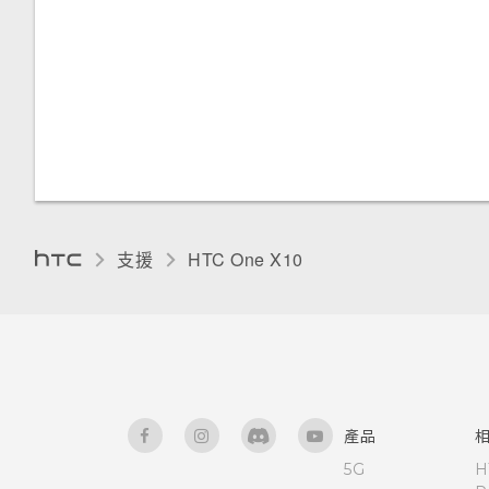
使用 Android 備份服務
停用應用程式
使用藍牙接收檔案
備份聯絡人與訊息
觸控音效和震動
使用 NFC
關於 HTC Sync Manager
設定螢幕關閉時間
新增社交網路、電子郵件帳號等
變更螢幕語言
支援
HTC One X10‎
飛安模式
螢幕亮度
自動旋轉螢幕
產品
安裝數位憑證
5G
H