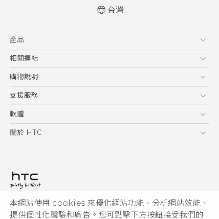
台灣
快速入門手冊
產品
使用手冊
安全與法令注意事項
5G
相關連結
智慧型手機
HTC Research
購物說明
配件
購物須知
支援服務
VIVE
訂單管理
到府收送維修服務
軟體
付款方式
服務中心資訊
應用程式
關於 HTC
售後服務
客戶服務佈告欄
手機功能
ESG
常見問題
產品有限保固說明
相機工具
新聞稿
HTC Sync Manager
投資人
加入 HTC
本網站使用 cookies 來優化網站功能、分析網站效能、
© 2011-2026 HTC Corporation
隱私權政策
提供個性化體驗和廣告。您可點擊下方按鈕接受我們的