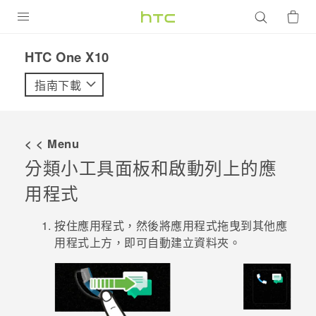
產品
HTC One X10‎
VIVE
指南下載
G REIGNS
智慧型手機
< < Menu
配件
分類小工具面板和啟動列上的應
用程式
VIVERSE
優惠專區
按住應用程式，然後將應用程式拖曳到其他應
用程式上方，即可自動建立資料夾。
焦點訊息
銷售門市
校園專案
銷售通路
支援服務
企業採購
VIVELAND