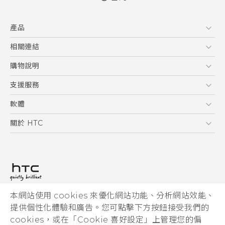
快速入門手冊
產品
使用手冊
5G
相關連結
智慧型手機
HTC Research
購物說明
配件
購物須知
支援服務
VIVE
訂單管理
到府收送維修服務
軟體
付款方式
服務中心資訊
應用程式
關於 HTC
售後服務
客戶服務佈告欄
手機功能
ESG
常見問題
產品有限保固說明
相機工具
新聞稿
HTC Sync Manager
投資人
加入 HTC
本網站使用 cookies 來優化網站功能、分析網站效能、
© 2011-2026 HTC Corporation
隱私權政策
提供個性化體驗和廣告。您可點擊下方按鈕接受我們的
HTC 法律文件
產品安全性
cookies，或在「Cookie 喜好設定」上管理您的偏
宏達國際電子股份有限公司 | 統一編號16003518