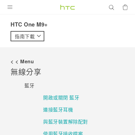
產品
HTC One M9+‎
VIVE
指南下載
G REIGNS
智慧型手機
< < Menu
配件
無線分享
VIVERSE
藍牙
優惠專區
開啟或關閉 藍牙
焦點訊息
銷售門市
連接藍牙耳機
校園專案
銷售通路
支援服務
與藍牙裝置解除配對
企業採購
使用藍牙接收檔案
VIVELAND