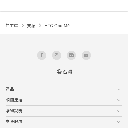
支援
HTC One M9+‎
台灣
快速入門手冊
產品
使用手冊
5G
相關連結
智慧型手機
HTC Research
購物說明
配件
購物須知
支援服務
VIVE