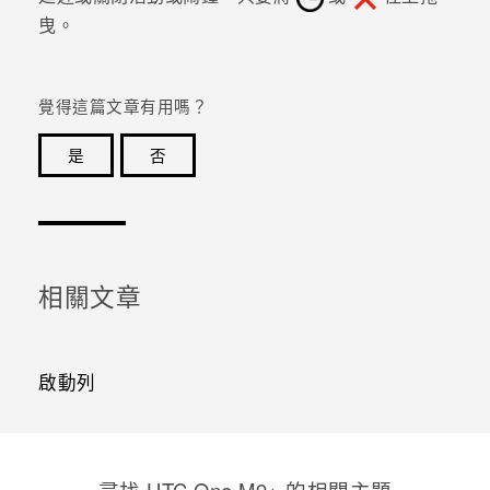
曳。
登入
覺得這篇文章有用嗎？
是
否
感謝您！您的意見回報可協助他人查看最實用的資訊。
相關文章
啟動列
尋找 HTC One M9+ 的相關主題