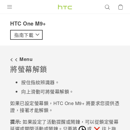
產品
HTC One M9+‎
VIVE
指南下載
G REIGNS
智慧型手機
< < Menu
配件
將螢幕解鎖
VIVERSE
按住指紋辨識器。
優惠專區
向上滑動可將螢幕解鎖。
如果已設定螢幕鎖，
HTC One M9+
將要求您提供憑
焦點訊息
銷售門市
證，接著才能解鎖。
校園專案
銷售通路
支援服務
提示:
如果設定了活動提醒或鬧鐘，可以從鎖定螢幕
企業採購
延遲或關閉活動或鬧鐘。只要將
或
往上拖
VIVELAND