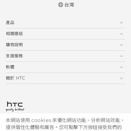
台灣
快速入門手冊
產品
使用手冊
5G
相關連結
智慧型手機
HTC Research
購物說明
配件
購物須知
支援服務
VIVE
訂單管理
到府收送維修服務
軟體
付款方式
服務中心資訊
應用程式
關於 HTC
售後服務
客戶服務佈告欄
手機功能
ESG
常見問題
產品有限保固說明
相機工具
新聞稿
HTC Sync Manager
投資人
加入 HTC
本網站使用 cookies 來優化網站功能、分析網站效能、
© 2011-2026 HTC Corporation
隱私權政策
提供個性化體驗和廣告。您可點擊下方按鈕接受我們的
HTC 法律文件