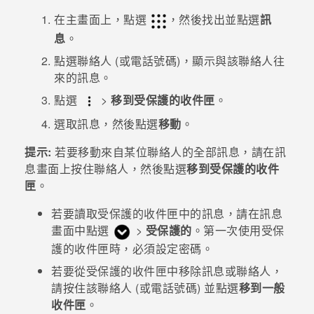
在
主畫面
上，點選
，然後找出並點選
訊
登入
息
。
點選聯絡人 (或電話號碼)，顯示與該聯絡人往
來的訊息。
點選
>
移到受保護的收件匣
。
選取訊息，然後點選
移動
。
提示:
若要移動來自某位聯絡人的全部訊息，請在
訊
息
畫面上按住聯絡人，然後點選
移到受保護的收件
匣
。
若要讀取受保護的收件匣中的訊息，請在
訊息
畫面中點選
>
受保護的
。第一次使用受保
護的收件匣時，必須設定密碼。
若要從受保護的收件匣中移除訊息或聯絡人，
請按住該聯絡人 (或電話號碼) 並點選
移到一般
收件匣
。