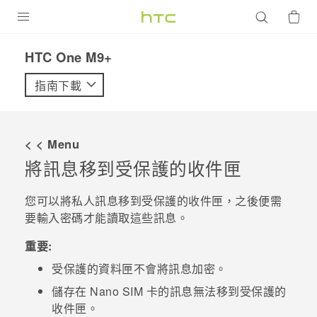
產品
HTC One M9+‎
VIVE
指南下載
G REIGNS
智慧型手機
< < Menu
配件
將訊息移到受保護的收件匣
VIVERSE
您可以將私人訊息移到受保護的收件匣，之後便需
要輸入密碼才能讀取這些訊息。
優惠專區
重要:
焦點訊息
銷售門市
受保護的資料匣不會將訊息加密。
校園專案
銷售通路
支援服務
儲存在
Nano SIM
卡的訊息無法移到受保護的
企業採購
收件匣。
VIVELAND