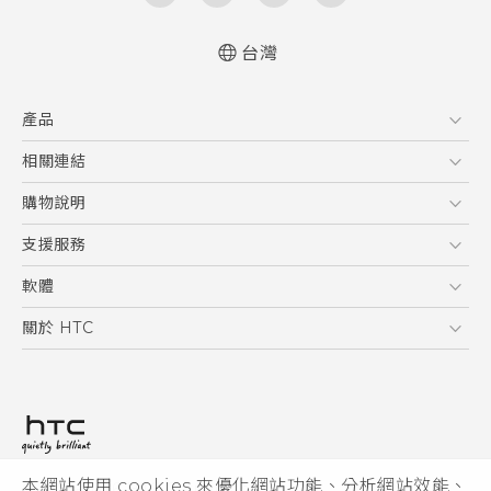
台灣
快速入門手冊
產品
使用手冊
5G
相關連結
智慧型手機
HTC Research
購物說明
配件
購物須知
支援服務
VIVE
訂單管理
到府收送維修服務
軟體
付款方式
服務中心資訊
應用程式
關於 HTC
售後服務
客戶服務佈告欄
手機功能
ESG
常見問題
產品有限保固說明
相機工具
新聞稿
HTC Sync Manager
投資人
加入 HTC
本網站使用 cookies 來優化網站功能、分析網站效能、
© 2011-2026 HTC Corporation