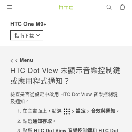
產品
HTC One M9+‎
VIVE
指南下載
G REIGNS
智慧型手機
< < Menu
配件
HTC Dot View
未顯示音樂控制鍵
或應用程式通知？
VIVERSE
優惠專區
檢查是否從設定中啟用
HTC Dot View
音樂控制鍵
及通知。
焦點訊息
銷售門市
在
主畫面
上，點選
>
設定
>
音效與通知
。
校園專案
銷售通路
支援服務
點選
通知存取
。
企業採購
點選
HTC Dot View 音樂控制鍵
和
HTC Dot
VIVELAND