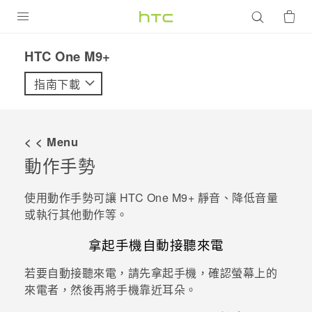
產品
HTC One M9+‎
VIVE
指南下載
G REIGNS
智慧型手機
< < Menu
配件
動作手勢
VIVERSE
使用動作手勢可讓
HTC One M9+
靜音、降低音量
或執行其他動作等。
優惠專區
拿起手機自動接聽來電
焦點訊息
銷售門市
若要自動接聽來電，請先拿起手機，確認螢幕上的
校園專案
銷售通路
支援服務
來電者，然後再將手機靠近耳朵。
企業採購
VIVELAND