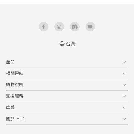
台灣
快速入門手冊
產品
使用手冊
5G
相關連結
智慧型手機
HTC Research
購物說明
配件
購物須知
支援服務
VIVE
訂單管理
到府收送維修服務
軟體
付款方式
服務中心資訊
應用程式
關於 HTC
售後服務
客戶服務佈告欄
手機功能
ESG
常見問題