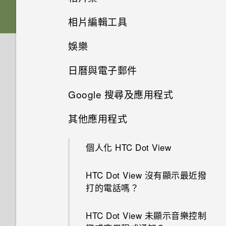
軟體與應用程式更新
將螢幕解鎖
下載主題或個別項目
相片編輯工具
為電池充電
從 Android 手機傳輸內容
選擇拍攝模式
在相片集內檢視相片和影片
娛樂
動作手勢
自行建立主題
選取相片進行編輯
切換手機開關
從 iPhone 傳輸內容的方式
縮放
新增相片或影片至相簿
日曆與電子郵件
切換 HTC BoomSound 的模式
觸控手勢
編輯主題
調整相片
HTC One M9+
透過iCloud傳送iPhone內容
開啟或關閉相機閃光燈
將相片或影片複製或移至其他相
Google 搜尋及應用程式
簿
檢視日曆
使用 HTC BoomSound 搭配耳
開啟應用程式
尋找主題
在相片上畫圖
取得聯絡人及其他內容的其他方
拍攝相片
機
其他應用程式
法
新增相片及影片標籤
使用 Google 即時資訊取得最當
排程或編輯活動
分享內容
刪除主題
套用相片濾鏡
下的資訊
提示：如何拍出更棒的相片
聆聽音樂
個人化 HTC Dot View
在手機和電腦之間傳送相片、影
搜尋相片及影片
選擇要顯示的日曆
切換最近使用的應用程式
選擇主畫面桌面
片及音樂
美化人物照
Now on Tap
拍攝影片
音樂播放清單
HTC Dot View 沒有顯示最近撥
檢視 360 全景相片
分享活動
重新整理內容
多重桌布
打的電話嗎？
使用快速設定
最佳表情
搜尋 HTC One M9+ 和網路
在錄影期間拍照 — 影像相片
新增歌曲至現正播放清單
變更影片播放速度
接受或拒絕會議邀請
擷取手機畫面
依時間改變的桌布
HTC Dot View 未顯示音樂控制
認識手機設定
GIF 建立工具
Google 應用程式
使用音量鍵拍攝相片及影片
更新專輯封面和演出者相片