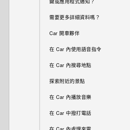
鍵或應用程式通知？
剪輯影片
關閉或延遲活動提醒
何謂 HTC Sense 首頁小工具？
鎖定螢幕桌布
指紋辨識器
連拍合成
關閉相機應用程式
將歌曲設成鈴聲
需要更多詳細資料嗎？
檢視、編輯和儲存 Zoe 精選
查看郵件
設定 HTC Sense 首頁小工具
設定主畫面桌布
更新手機軟體
物件移除
拍攝連續的相片
檢視歌詞
Car 開車夥伴
傳送電子郵件訊息
設定住家及工作位置
變更主畫面
從 Play 商店取得應用程式
何謂 Duo 景深特效？
用 Duo 景深相機拍照
在 YouTube 中尋找音樂影片
在 Car 內使用語音指令
讀取及回覆電子郵件訊息
手動切換位置
新增或移除小工具面板
從網路下載應用程式
UFocus
Duo 景深相機使用提示
收聽 FM 收音機
在 Car 內搜尋地點
管理電子郵件訊息
釘選及取消釘選應用程式
排列小工具面板
解除安裝應用程式
前景突顯
拍攝自拍和人物照的小秘訣
何謂 HTC Connect？
探索附近的景點
搜尋電子郵件訊息
新增應用程式至 HTC Sense 首
使用貼圖作為應用程式捷徑
Dimension Plus
使用瞬間美膚套用柔膚美化
使用 HTC Connect 分享媒體
頁小工具
在 Car 內播放音樂
使用 Exchange ActiveSync 電
移動主畫面項目
魔法拼貼
使用自動自拍
子郵件
傳送音樂至 Blackfire 相容喇叭
開啟及關閉智慧資料夾
在 Car 中撥打電話
移除主畫面項目
在網路上分享套用 Duo 景深特
使用聲控自拍
新增電子郵件帳號
將音樂傳送至支援 Qualcomm
何謂 Motion Launch 手勢啟
在 Car 內處理來電
效的相片