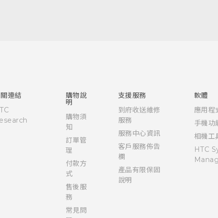
快速入門手冊
使用手冊
相關連結
購物說
支援服務
軟體
明
TC
到府收送維修
應用程
購物須
esearch
服務
手機功
知
服務中心資訊
相機工
訂單管
客戶服務佈告
HTC S
理
欄
Manag
付款方
產品有限保固
式
說明
售後服
務
常見問