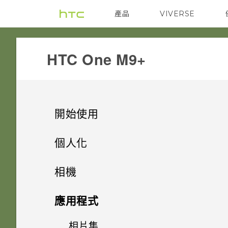
產品
VIVERSE
VIVE
G REIGNS
HTC One M9+‎
開始使用
打開包裝
個人化
熟悉新手機的功能
手機設定及傳輸
插槽和卡片固定座
相機
新功能
個人化
HTC Sense 首頁
Nano SIM 卡
相機
初次設定 HTC One M9+
應用程式
Android 6.0 Marshmallow
休眠模式
何謂 HTC 主題？
SD 卡
從 HTC 備份還原內容
相片集
相機畫面