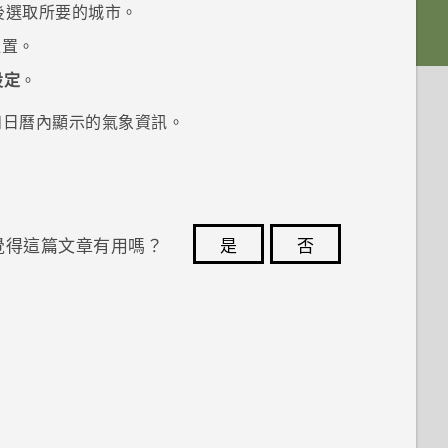
後選取所要的城市。
位置。
設定
。
和
日曆
內顯示的氣象資訊。
覺得這篇文章有用嗎？
是
否
您的意見回報可協助他人查看最實用的資訊。