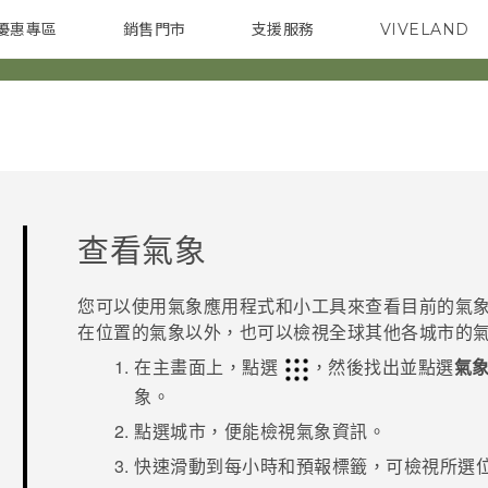
優惠專區
銷售門市
支援服務
VIVELAND
焦點訊息
智慧型手機
校園專案
銷售通路
配件
企業採購
查看
氣象
您可以使用
氣象
應用程式和小工具來查看目前的氣象
在位置的氣象以外，也可以檢視全球其他各城市的
在
主畫面
上，點選
，然後找出並點選
氣
象。
點選城市，便能檢視氣象資訊。
快速滑動到
每小時
和
預報
標籤，可檢視所選