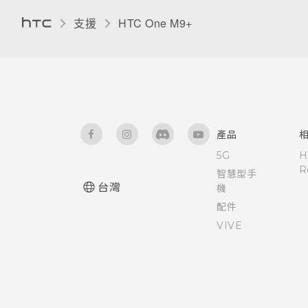
重設)
在 HTC One M9+ 和電腦間複
安裝數位憑證
支援
HTC One M9+‎
製檔案
硬體或連線發生了問題嗎？
重設網路設定
釘選目前的畫面
釋放儲存空間
需要使用手機的快速指引嗎？
重設 HTC One M9+ (硬體重設)
停用應用程式
關於檔案管理員
為 Nano SIM 卡指派 PIN 碼
產品
5G
H
協助工具功能
R
智慧型手
台灣
機
協助工具設定
配件
VIVE
開啟或關閉縮放比例手勢
使用 TalkBack 導覽 HTC One
M9+