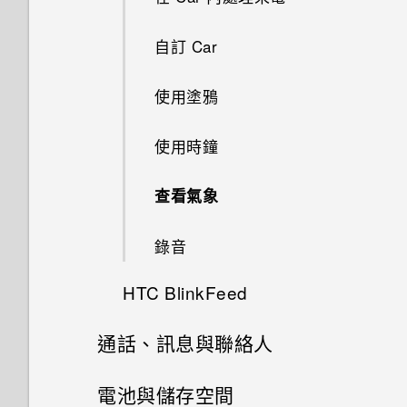
AllPlay 智慧媒體平台的喇叭
動？
分類小工具面板和啟動列上的應
使用自拍計時器拍照
智慧同步有何作用？
用程式
自訂 Car
在網路上檢視 Duo 景深特效
HTC BoomSound Connect 應
開啟或關閉 Motion Launch 手
使用連拍組合拍攝自拍照
用程式
勢啟動 手勢
啟動列
使用塗鴉
線形效果
使用前後合拍模式
將音樂串流到 AirPlay 喇叭或
喚醒進入鎖定螢幕
新增主畫面小工具
使用時鐘
鏤空特效
Apple TV
拍攝全景相片
喚醒及解鎖
新增主畫面捷徑
查看氣象
幻影萬花筒
拍攝360 全景相片
喚醒進入主畫面小工具面板
顯示或隱藏應用程式畫面中的應
錄音
雙重曝光
用程式
使用 HDR
喚醒進入 HTC BlinkFeed
HTC BlinkFeed
魔法幻境
將應用程式分類到資料夾內
慢動作錄影
使用Motion Launch 手勢啟動
通話、訊息與聯絡人
何謂HTC BlinkFeed？
魔法變臉
手勢啟動拍照自動啟動相機
移動應用程式和資料夾
手動調整相機設定
手機通話功能
電池與儲存空間
開啟或關閉 HTC BlinkFeed
美化 RAW 相片