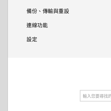
使用快速撥號撥打電話
移除資料夾內的應用程式
訊息
將設定另存為拍攝模式
電源及儲存空間管理
使用智慧搜尋撥號
備份、傳輸與重設
餐廳推薦
設定螢幕鎖定
排列應用程式
聯絡人
拍攝 RAW 相片
傳送簡訊 (SMS)
使用語音撥打電話
同步、備份及重設
顯示電池百分比
在 HTC BlinkFeed 上新增內容
連線功能
設定智慧鎖
的方式
鈴聲、通知音效和鬧鐘
聯絡人清單
相機應用程式如何拍攝 RAW 相
傳送多媒體訊息 (MMS)
撥打分機號碼
查看電池用量
網際網路連線
新增社交網路、電子郵件帳號等
設定
片？
開啟或關閉鎖定螢幕通知
自訂重點消息摘要
設定個人檔案
傳送群組訊息
無線分享
回撥未接來電
查看電池記錄
同步帳號
設定和隱私權
開啟或關閉數據連線
與鎖定螢幕通知互動
張貼到社交網路
新增新的聯絡人
繼續撰寫訊息草稿
開啟或關閉 藍牙
快速撥號
使用省電功能
移除帳號
管理數據使用量
請勿打擾模式
變更鎖定螢幕捷徑
從 HTC BlinkFeed 移除內容
編輯聯絡人的資訊
回覆訊息
連接藍牙耳機
撥打訊息、電子郵件或日曆活動
極致省電模式
備份檔案、資料和設定的方式
Wi-Fi 連線
控制應用程式權限
關閉鎖定螢幕
中的電話號碼
在HTC BlinkFeed上播放影片
聯繫聯絡人
轉寄訊息
與藍牙裝置解除配對
延長電池使用時間的提示
關於 HTC 備份
連線到 VPN
設定預設應用程式
通知面板
撥打緊急電話
匯入或複製聯絡人
將訊息移到受保護的收件匣
使用藍牙接收檔案
應用程式電池最佳化
從本機備份資料
使用 HTC One M9+ 作為 Wi-Fi
設定應用程式連結
管理應用程式通知
收到來電