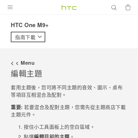
產品
HTC One M9+‎
VIVE
指南下載
G REIGNS
智慧型手機
< < Menu
配件
編輯主題
VIVERSE
套用主題後，您可將不同主題的音效、圖示、桌布
等項目互相混合及配對。
優惠專區
重要:
若要混合及配對主題，您需先從
主題
商店下載
焦點訊息
銷售門市
主題元件。
校園專案
銷售通路
支援服務
按住小工具面板上的空白區域。
企業採購
點選
編輯目前的主題
。
VIVELAND