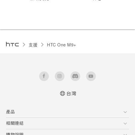
支援
HTC One M9+‎
台灣
快速入門手冊
產品
使用手冊
5G
相關連結
智慧型手機
HTC Research
購物說明