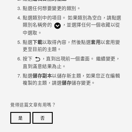
點選任何想要變更的類別。
登入
點選類別中的項目。
如果類別為空白，請點選
類別名稱旁的
，並選擇任何一個收藏以從
中選取。
點選
下載
以取得內容，然後點選
套用
以套用變
更至目前的主題。
按下
，直到出現前一個畫面。
繼續變更，
直到滿意結果為止。
點選
儲存副本
以儲存新主題，如果您正在編輯
複製的主題，請選
儲存
儲存變更。
覺得這篇文章有用嗎？
是
否
感謝您！您的意見回報可協助他人查看最實用的資訊。