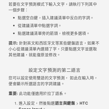
若要在文字預測模式下輸入文字，請執行下列其中
一個步驟：
登入
點選空白鍵，插入建議清單中反白的字詞。
從建議清單中點選字詞。
點選建議清單旁的箭頭，檢視更多選項。
提示:
針對英文和西班牙文等某些鍵盤語言，如果不
小心從建議清單內選錯了字，只要點選文字並選取
其他建議，就能復原並修改。
設定文字預測的第二語言
您可以設定使用雙語的文字預測， 如此在輸入時，
便會顯示所選語言的字詞建議。
重要:
此功能僅適用於拉丁語系。
進入
設定
，然後點選
語言與鍵盤
>
HTC
Sense Input
。