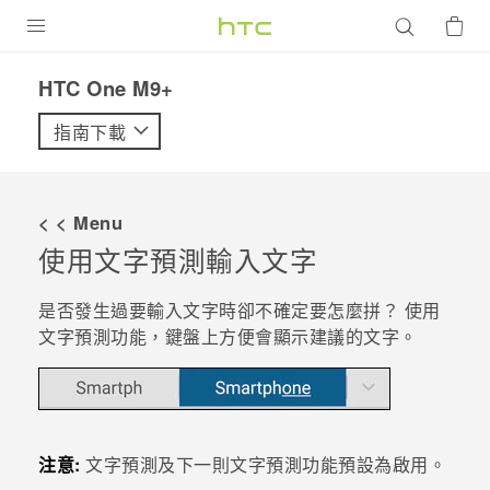
產品
HTC One M9+‎
VIVE
指南下載
G REIGNS
智慧型手機
< < Menu
配件
使用文字預測輸入文字
VIVERSE
是否發生過要輸入文字時卻不確定要怎麼拼？ 使用
文字預測功能，鍵盤上方便會顯示建議的文字。
優惠專區
焦點訊息
銷售門市
校園專案
銷售通路
支援服務
注意:
文字預測及下一則文字預測功能預設為啟用。
企業採購
VIVELAND