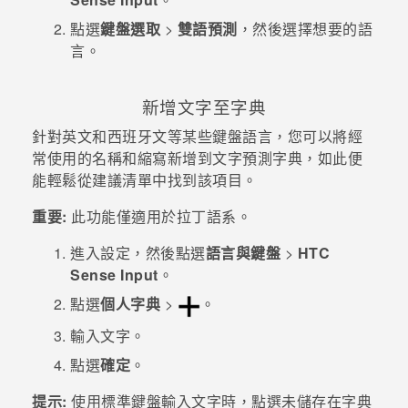
點選
鍵盤選取
>
雙語預測
，然後選擇想要的語
言。
新增文字至字典
針對英文和西班牙文等某些鍵盤語言，您可以將經
常使用的名稱和縮寫新增到文字預測字典，如此便
能輕鬆從建議清單中找到該項目。
重要:
此功能僅適用於拉丁語系。
進入
設定
，然後點選
語言與鍵盤
>
HTC
Sense Input
。
點選
個人字典
>
。
輸入文字。
點選
確定
。
提示:
使用標準鍵盤輸入文字時，點選未儲存在字典