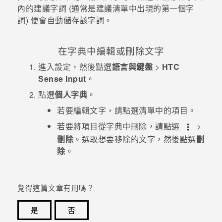
內的建議字詞 (通常是建議清單中出現的第一個字
詞) 便會自動儲存該字詞。
在字典中編輯或刪除文字
進入
設定
，然後點選
語言與鍵盤
>
HTC
Sense Input
。
點選
個人字典
。
若要編輯文字，請點選清單中的項目。
若要將項目從字典中刪除，請點選
>
刪除
。選取想要移除的文字，然後點選
刪
除
。
覺得這篇文章有用嗎？
是
否