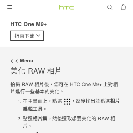
產品
HTC One M9+‎
VIVE
指南下載
G REIGNS
智慧型手機
< < Menu
配件
美化 RAW 相片
VIVERSE
拍攝 RAW 相片後，您可在
HTC One M9+
上對相
片進行一些基本的美化。
優惠專區
在
主畫面
上，點選
，然後找出並點選
相片
焦點訊息
銷售門市
編輯工具
。
校園專案
點選
相片集
，然後選取想要美化的 RAW 相
銷售通路
支援服務
片。
企業採購
VIVELAND