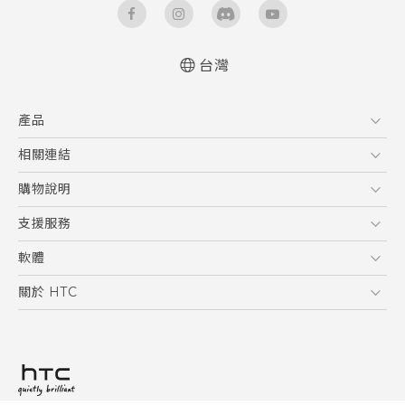
台灣
快速入門手冊
產品
使用手冊
5G
相關連結
智慧型手機
HTC Research
購物說明
配件
購物須知
支援服務
VIVE
訂單管理
到府收送維修服務
軟體
付款方式
服務中心資訊
應用程式
關於 HTC
售後服務
客戶服務佈告欄
手機功能
ESG
常見問題
產品有限保固說明
相機工具
新聞稿
HTC Sync Manager
投資人