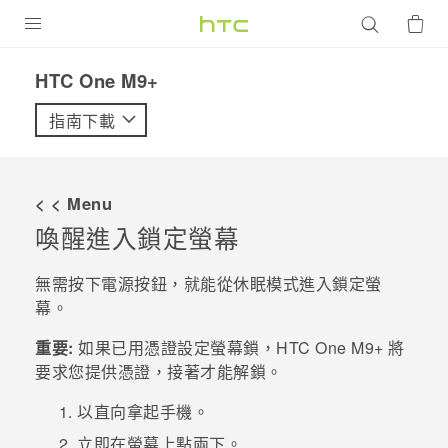
產品
HTC One M9+‎
VIVE
指南下載
G REIGNS
智慧型手機
< < Menu
配件
喚醒進入鎖定螢幕
VIVERSE
無需按下
電源
按鈕，就能從休眠模式進入鎖定螢
幕。
優惠專區
重要:
如果已用憑證設定螢幕鎖，
HTC One M9+
將
焦點訊息
銷售門市
要求您提供憑證，接著才能解鎖。
校園專案
銷售通路
支援服務
以直向拿起手機。
企業採購
立即在螢幕上點兩下。
VIVELAND