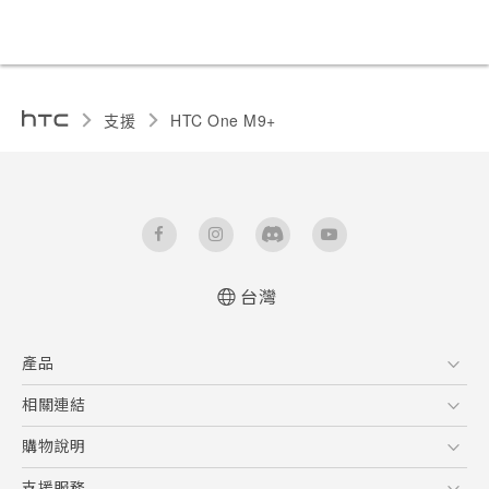
支援
HTC One M9+‎
台灣
快速入門手冊
產品
使用手冊
5G
相關連結
智慧型手機
HTC Research
購物說明
配件
購物須知
支援服務