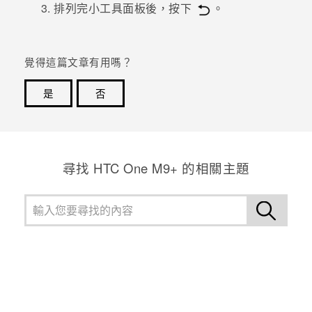
排列完小工具面板後，按下
。
登入
覺得這篇文章有用嗎？
是
否
感謝您！您的意見回報可協助他人查看最實用的資訊。
尋找 HTC One M9+ 的相關主題