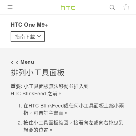
產品
HTC One M9+‎
VIVE
指南下載
G REIGNS
智慧型手機
< < Menu
配件
排列小工具面板
VIVERSE
重要:
小工具面板無法移動並插入到
HTC BlinkFeed
之前。
優惠專區
在
HTC BlinkFeed
或任何小工具面板上縮小兩
焦點訊息
銷售門市
指，可自訂
主畫面
。
校園專案
銷售通路
支援服務
按住小工具面板縮圖，接著向左或向右拖曳到
想要的位置。
企業採購
VIVELAND