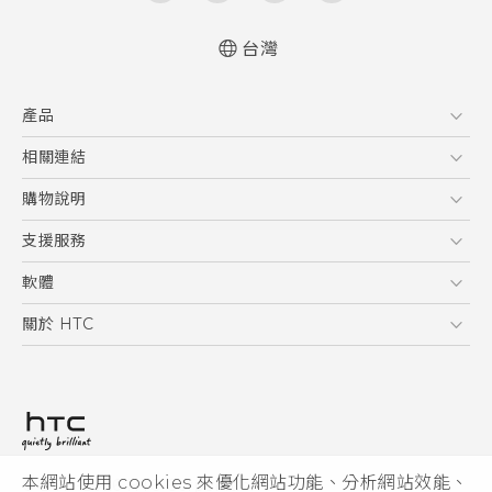
台灣
快速入門手冊
產品
使用手冊
5G
相關連結
智慧型手機
HTC Research
購物說明
配件
購物須知
支援服務
VIVE
訂單管理
到府收送維修服務
軟體
付款方式
服務中心資訊
應用程式
關於 HTC
售後服務
客戶服務佈告欄
手機功能
ESG
常見問題
產品有限保固說明
相機工具
新聞稿
HTC Sync Manager
投資人
加入 HTC
本網站使用 cookies 來優化網站功能、分析網站效能、
© 2011-2026 HTC Corporation