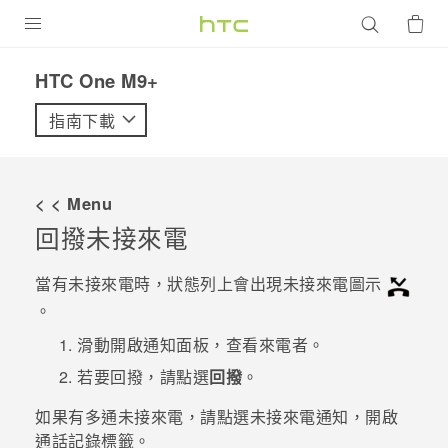
產品
HTC One M9+‎
VIVE
指南下載
G REIGNS
智慧型手機
< < Menu
配件
回撥未接來電
VIVERSE
當有未接來電時，狀態列上會出現未接來電圖示
。
優惠專區
滑動開啟通知面板，查看來電者。
焦點訊息
銷售門市
若要回撥，請點選
回撥
。
校園專案
銷售通路
支援服務
如果有多通未接來電，請點選未接來電通知，開啟
企業採購
通話記錄
標籤。
VIVELAND