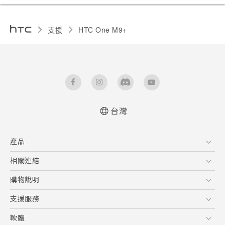
支援
HTC One M9+‎
台灣
快速入門手冊
產品
使用手冊
5G
相關連結
智慧型手機
HTC Research
購物說明
配件
購物須知
支援服務
VIVE
訂單管理
到府收送維修服務
軟體