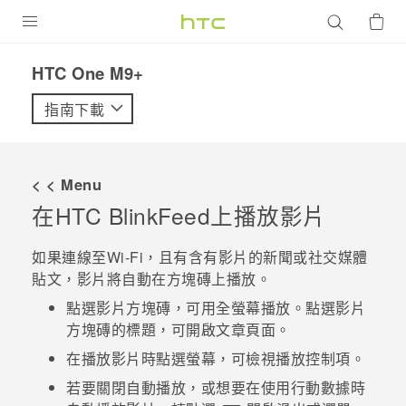
產品
HTC One M9+‎
VIVE
指南下載
G REIGNS
智慧型手機
< < Menu
配件
在
HTC BlinkFeed
上播放影片
VIVERSE
如果連線至
Wi-Fi
，且有含有影片的新聞或社交媒體
貼文，影片將自動在方塊磚上播放。
優惠專區
點選影片方塊磚，可用全螢幕播放。點選影片
焦點訊息
銷售門市
方塊磚的標題，可開啟文章頁面。
校園專案
在播放影片時點選螢幕，可檢視播放控制項。
銷售通路
支援服務
若要關閉自動播放，或想要在使用行動數據時
企業採購
VIVELAND