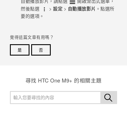
自動播放影片，請點選
開啟滑出式選單，
然後點選
>
設定
>
自動播放影片
。點選所
登入
要的選項。
覺得這篇文章有用嗎？
是
否
感謝您！您的意見回報可協助他人查看最實用的資訊。
尋找 HTC One M9+ 的相關主題