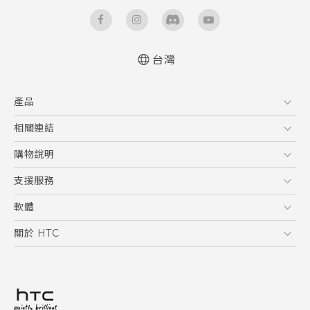
台灣
快速入門手冊
產品
使用手冊
5G
相關連結
智慧型手機
HTC Research
購物說明
配件
購物須知
支援服務
VIVE
訂單管理
到府收送維修服務
軟體
付款方式
服務中心資訊
應用程式
關於 HTC
售後服務
客戶服務佈告欄
手機功能
ESG
常見問題
產品有限保固說明
相機工具
新聞稿
HTC Sync Manager
投資人