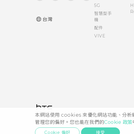
5G
H
協助工具功能
R
硬體或連線發生了問題嗎？
智慧型手
台灣
機
協助工具設定
配件
需要使用手機的快速指引嗎？
VIVE
開啟或關閉縮放比例手勢
使用 TalkBack 導覽 HTC One
M9+
本網站使用 cookies 來優化網站功能、分
管理您的偏好。您也能在我們的
Cookie 政策
Cookie 偏好
接受