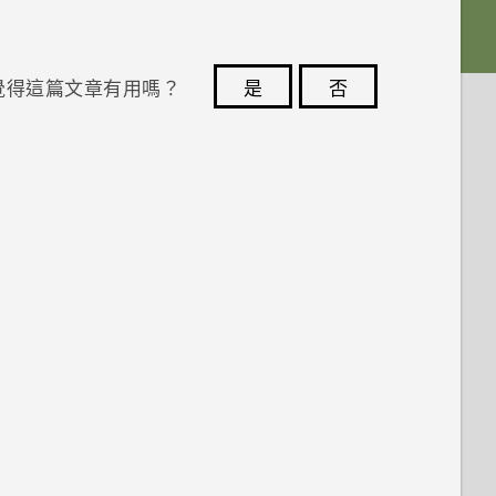
覺得這篇文章有用嗎？
是
否
您的意見回報可協助他人查看最實用的資訊。