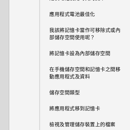
餐廳推薦
鍵或應用程式通知？
剪輯影片
撥打緊急電話
關閉或延遲活動提醒
何謂 HTC Sense 首頁小工具？
匯入或複製聯絡人
鎖定螢幕桌布
指紋辨識器
連拍合成
將訊息移到受保護的收件匣
關閉相機應用程式
應用程式電池最佳化
將歌曲設成鈴聲
在 HTC BlinkFeed 上新增內容
需要更多詳細資料嗎？
檢視、編輯和儲存 Zoe 精選
收到來電
查看郵件
的方式
設定 HTC Sense 首頁小工具
合併聯絡人資訊
設定主畫面桌布
更新手機軟體
物件移除
封鎖不要的訊息
拍攝連續的相片
我該將記憶卡當作可移除式或內
檢視歌詞
Car 開車夥伴
通話期間可以執行的動作
部儲存空間使用呢？
傳送電子郵件訊息
自訂重點消息摘要
設定住家及工作位置
傳送聯絡人資訊
變更主畫面
從 Play 商店取得應用程式
何謂 Duo 景深特效？
複製簡訊到 Nano SIM 卡
用 Duo 景深相機拍照
在 YouTube 中尋找音樂影片
在 Car 內使用語音指令
設定多方通話
將記憶卡設為內部儲存空間
讀取及回覆電子郵件訊息
張貼到社交網路
手動切換位置
聯絡人群組
新增或移除小工具面板
從網路下載應用程式
UFocus
刪除訊息和對話
Duo 景深相機使用提示
收聽 FM 收音機
在 Car 內搜尋地點
通話記錄
在手機儲存空間和記憶卡之間移
管理電子郵件訊息
從 HTC BlinkFeed 移除內容
釘選及取消釘選應用程式
私密聯絡人
排列小工具面板
解除安裝應用程式
前景突顯
拍攝自拍和人物照的小秘訣
動應用程式及資料
何謂 HTC Connect？
探索附近的景點
切換靜音、震動和一般模式
搜尋電子郵件訊息
在HTC BlinkFeed上播放影片
新增應用程式至 HTC Sense 首
使用貼圖作為應用程式捷徑
Dimension Plus
使用瞬間美膚套用柔膚美化
儲存空間類型
使用 HTC Connect 分享媒體
頁小工具
在 Car 內播放音樂
本國撥號
使用 Exchange ActiveSync 電
移動主畫面項目
魔法拼貼
使用自動自拍
將應用程式移到記憶卡
子郵件
傳送音樂至 Blackfire 相容喇叭
開啟及關閉智慧資料夾
在 Car 中撥打電話
移除主畫面項目
在網路上分享套用 Duo 景深特
使用聲控自拍
檢視及管理儲存裝置上的檔案
新增電子郵件帳號
將音樂傳送至支援 Qualcomm
何謂 Motion Launch 手勢啟
在 Car 內處理來電
效的相片