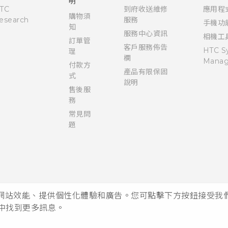
明
TC
到府收送維修
應用程
購物須
esearch
服務
手機功
知
服務中心資訊
相機工
訂單管
客戶服務佈告
HTC S
理
欄
Manag
付款方
產品有限保固
式
說明
售後服
務
常見問
題
析網站效能、提供個性化體驗和廣告。您可點擊下方按鈕接受我們的 
中找到更多訊息。