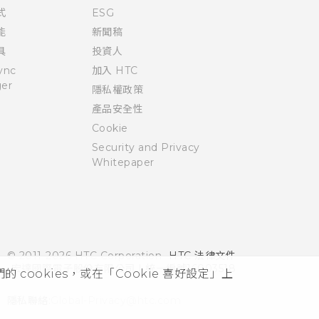
式
ESG
能
新聞稿
具
投資人
ync
加入 HTC
er
隱私權政策
產品安全性
Cookie
Security and Privacy
Whitepaper
© 2011-2026 HTC Corporation
HTC 法律文件
宏達國際電子股份有限公司 | 統一編號16003518
cookies，或在「Cookie 喜好設定」上
隱私聯絡:
Global-Privacy@htc.com