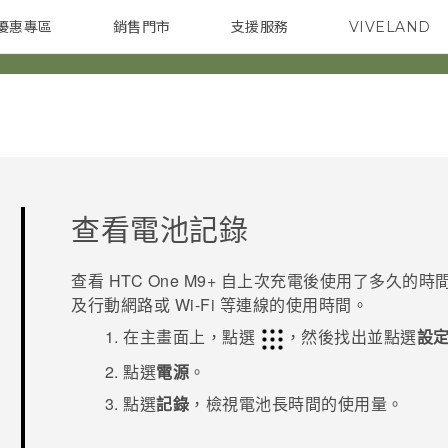
優惠專區
銷售門市
支援服務
VIVELAND
焦點訊息
智慧型手機
校園專案
銷售通路
配件
企業採購
查看電池記錄
查看
HTC One M9+
自上次充電後使用了多久的時間
及行動網路或
Wi-Fi
等連線的使用時間。
在
主畫面
上，點選
，然後找出並點選
設
點選
電源
。
點選
記錄
，檢視電池長時間的使用量。