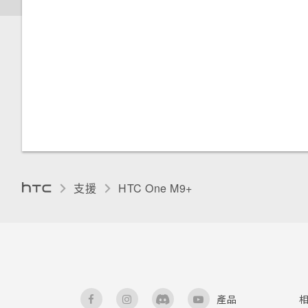
在電腦上安裝 HTC Sync
Manager
螢幕亮度
通知 LED 指示燈
將 iPhone 內容傳輸至 HTC 手
觸控音效和震動
選取、複製及貼上文字
機
變更螢幕語言
HTC Sense 鍵盤
取得協助
手套模式
輸入文字
重新啟動 HTC One M9+ (軟體
重設)
安裝數位憑證
使用文字預測輸入文字
支援
HTC One M9+‎
重設網路設定
釘選目前的畫面
使用滑行鍵盤
重設 HTC One M9+ (硬體重設)
停用應用程式
語音輸入文字
為 Nano SIM 卡指派 PIN 碼
中文輸入
產品