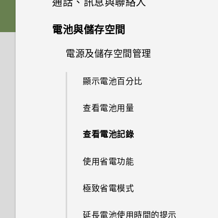
通話、訊息與聯絡人
軟體與應用程式更新
將螢幕解鎖
下載主題或個別項目
相片編輯工具
為電池充電
從 Android 手機傳輸內容
選擇拍攝模式
手機通話功能
在相片集內檢視相片和影片
電池與儲存空間
娛樂
動作手勢
自行建立主題
訊息
選取相片進行編輯
切換手機開關
從 iPhone 傳輸內容的方式
縮放
新增相片或影片至相簿
電源及儲存空間管理
使用智慧搜尋撥號
日曆與電子郵件
聯絡人
切換 HTC BoomSound 的模式
觸控手勢
編輯主題
調整相片
HTC One M9+
傳送簡訊 (SMS)
透過iCloud傳送iPhone內容
開啟或關閉相機閃光燈
將相片或影片複製或移至其他相
使用語音撥打電話
顯示電池百分比
Google 搜尋及應用程式
簿
檢視日曆
使用 HTC BoomSound 搭配耳
開啟應用程式
聯絡人清單
尋找主題
在相片上畫圖
傳送多媒體訊息 (MMS)
取得聯絡人及其他內容的其他方
拍攝相片
撥打分機號碼
查看電池用量
機
其他應用程式
法
新增相片及影片標籤
使用 Google 即時資訊取得最當
排程或編輯活動
分享內容
設定個人檔案
刪除主題
套用相片濾鏡
傳送群組訊息
下的資訊
提示：如何拍出更棒的相片
回撥未接來電
查看電池記錄
HTC BlinkFeed
聆聽音樂
個人化 HTC Dot View
在手機和電腦之間傳送相片、影
搜尋相片及影片
選擇要顯示的日曆
切換最近使用的應用程式
新增新的聯絡人
選擇主畫面桌面
片及音樂
美化人物照
繼續撰寫訊息草稿
Now on Tap
拍攝影片
快速撥號
使用省電功能
音樂播放清單
何謂HTC BlinkFeed？
HTC Dot View 沒有顯示最近撥
檢視 360 全景相片
分享活動
重新整理內容
編輯聯絡人的資訊
多重桌布
打的電話嗎？
使用快速設定
最佳表情
回覆訊息
搜尋 HTC One M9+ 和網路
在錄影期間拍照 — 影像相片
撥打訊息、電子郵件或日曆活動
極致省電模式
新增歌曲至現正播放清單
開啟或關閉 HTC BlinkFeed
變更影片播放速度
中的電話號碼
接受或拒絕會議邀請
擷取手機畫面
聯繫聯絡人
依時間改變的桌布
HTC Dot View 未顯示音樂控制
認識手機設定
GIF 建立工具
轉寄訊息
Google 應用程式
使用音量鍵拍攝相片及影片
延長電池使用時間的提示
更新專輯封面和演出者相片