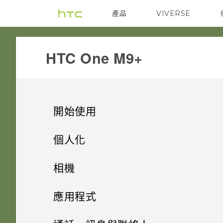
產品
VIVERSE
VIVE
G REIGNS
HTC One M9+‎
開始使用
打開包裝
個人化
熟悉新手機的功能
手機設定及傳輸
插槽和卡片固定座
相機
新功能
個人化
HTC Sense 首頁
Nano SIM 卡
相機
初次設定 HTC One M9+
應用程式
Android 6.0 Marshmallow
休眠模式
何謂 HTC 主題？
SD 卡
從 HTC 備份還原內容
相片集
相機畫面