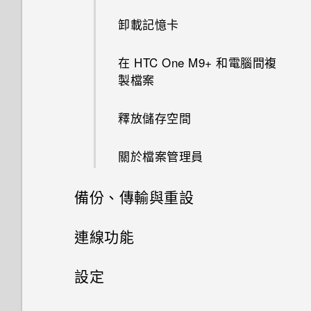
AllPlay 智慧媒體平台的喇叭
動？
分類小工具面板和啟動列上的應
使用自拍計時器拍照
卸載記憶卡
智慧同步有何作用？
用程式
自訂 Car
在網路上檢視 Duo 景深特效
HTC BoomSound Connect 應
開啟或關閉 Motion Launch 手
使用連拍組合拍攝自拍照
在 HTC One M9+ 和電腦間複
用程式
勢啟動 手勢
啟動列
使用塗鴉
線形效果
製檔案
使用前後合拍模式
將音樂串流到 AirPlay 喇叭或
喚醒進入鎖定螢幕
新增主畫面小工具
使用時鐘
鏤空特效
釋放儲存空間
Apple TV
拍攝全景相片
喚醒及解鎖
新增主畫面捷徑
查看氣象
幻影萬花筒
關於檔案管理員
拍攝360 全景相片
喚醒進入主畫面小工具面板
顯示或隱藏應用程式畫面中的應
錄音
雙重曝光
備份、傳輸與重設
用程式
使用 HDR
喚醒進入 HTC BlinkFeed
魔法幻境
同步、備份及重設
連線功能
將應用程式分類到資料夾內
慢動作錄影
使用Motion Launch 手勢啟動
魔法變臉
網際網路連線
新增社交網路、電子郵件帳號等
設定
手勢啟動拍照自動啟動相機
移動應用程式和資料夾
手動調整相機設定
無線分享
美化 RAW 相片
同步帳號
設定和隱私權
開啟或關閉數據連線