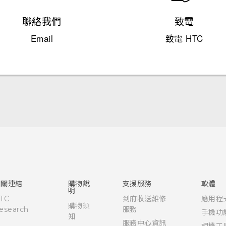
聯絡我們
致電
Email
致電 HTC
快速入門手冊
使用手冊
相關連結
購物說
支援服務
軟體
明
TC
到府收送維修
應用程
購物須
esearch
服務
手機功
知
服務中心資訊