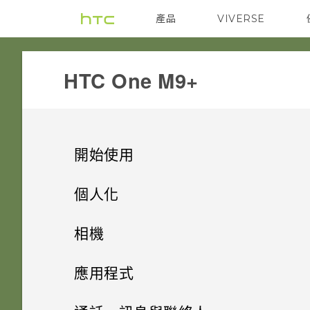
產品
VIVERSE
VIVE
G REIGNS
HTC One M9+‎
開始使用
打開包裝
個人化
熟悉新手機的功能
手機設定及傳輸
插槽和卡片固定座
相機
新功能
個人化
HTC Sense 首頁
Nano SIM 卡
相機
初次設定 HTC One M9+
應用程式
Android 6.0 Marshmallow
休眠模式
何謂 HTC 主題？
SD 卡
從 HTC 備份還原內容
相片集
相機畫面