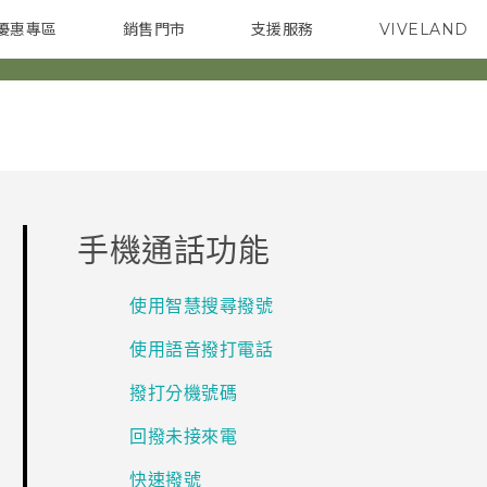
優惠專區
銷售門市
支援服務
VIVELAND
焦點訊息
智慧型手機
校園專案
銷售通路
配件
企業採購
手機通話功能
使用智慧搜尋撥號
使用語音撥打電話
撥打分機號碼
回撥未接來電
快速撥號