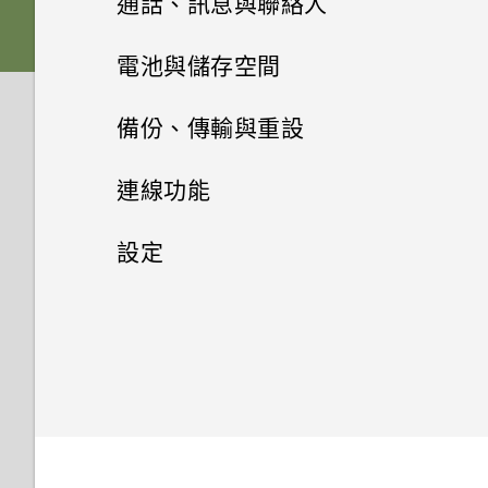
通話、訊息與聯絡人
軟體與應用程式更新
將螢幕解鎖
下載主題或個別項目
相片編輯工具
為電池充電
從 Android 手機傳輸內容
選擇拍攝模式
手機通話功能
在相片集內檢視相片和影片
電池與儲存空間
娛樂
動作手勢
自行建立主題
訊息
選取相片進行編輯
切換手機開關
從 iPhone 傳輸內容的方式
縮放
新增相片或影片至相簿
電源及儲存空間管理
使用智慧搜尋撥號
備份、傳輸與重設
日曆與電子郵件
聯絡人
切換 HTC BoomSound 的模式
觸控手勢
編輯主題
調整相片
HTC One M9+
傳送簡訊 (SMS)
透過iCloud傳送iPhone內容
開啟或關閉相機閃光燈
將相片或影片複製或移至其他相
使用語音撥打電話
同步、備份及重設
顯示電池百分比
連線功能
Google 搜尋及應用程式
簿
檢視日曆
使用 HTC BoomSound 搭配耳
開啟應用程式
聯絡人清單
尋找主題
在相片上畫圖
傳送多媒體訊息 (MMS)
取得聯絡人及其他內容的其他方
拍攝相片
撥打分機號碼
查看電池用量
網際網路連線
新增社交網路、電子郵件帳號等
設定
機
其他應用程式
法
新增相片及影片標籤
使用 Google 即時資訊取得最當
排程或編輯活動
分享內容
設定個人檔案
刪除主題
套用相片濾鏡
傳送群組訊息
下的資訊
無線分享
提示：如何拍出更棒的相片
回撥未接來電
查看電池記錄
同步帳號
設定和隱私權
開啟或關閉數據連線
HTC BlinkFeed
聆聽音樂
個人化 HTC Dot View
在手機和電腦之間傳送相片、影
搜尋相片及影片
選擇要顯示的日曆
切換最近使用的應用程式
新增新的聯絡人
選擇主畫面桌面
片及音樂
美化人物照
繼續撰寫訊息草稿
Now on Tap
拍攝影片
開啟或關閉 藍牙
快速撥號
使用省電功能
移除帳號
管理數據使用量
請勿打擾模式
音樂播放清單
何謂HTC BlinkFeed？
HTC Dot View 沒有顯示最近撥
檢視 360 全景相片
分享活動
重新整理內容
編輯聯絡人的資訊
多重桌布
打的電話嗎？
使用快速設定
最佳表情
回覆訊息
搜尋 HTC One M9+ 和網路
在錄影期間拍照 — 影像相片
連接藍牙耳機
撥打訊息、電子郵件或日曆活動
極致省電模式
備份檔案、資料和設定的方式
Wi-Fi 連線
控制應用程式權限
新增歌曲至現正播放清單
開啟或關閉 HTC BlinkFeed
變更影片播放速度
中的電話號碼
接受或拒絕會議邀請
擷取手機畫面
聯繫聯絡人
依時間改變的桌布
HTC Dot View 未顯示音樂控制
認識手機設定
GIF 建立工具
轉寄訊息
Google 應用程式
使用音量鍵拍攝相片及影片
與藍牙裝置解除配對
延長電池使用時間的提示
關於 HTC 備份
連線到 VPN
設定預設應用程式
更新專輯封面和演出者相片