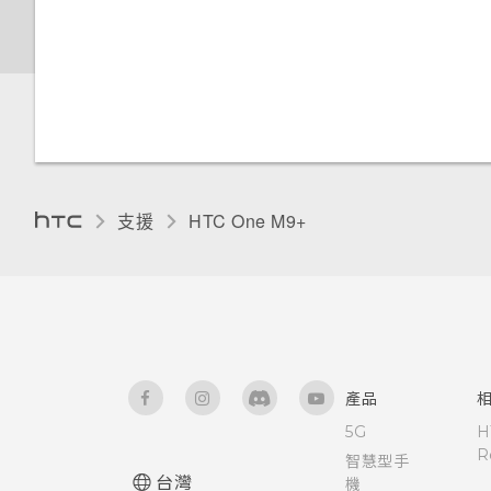
取得協助
AllPlay 智慧媒體平台的喇叭
動？
分類小工具面板和啟動列上的應
使用自拍計時器拍照
卸載記憶卡
智慧同步有何作用？
手套模式
用程式
自訂 Car
在網路上檢視 Duo 景深特效
重新啟動 HTC One M9+ (軟體
HTC BoomSound Connect 應
開啟或關閉 Motion Launch 手
重設)
使用連拍組合拍攝自拍照
在 HTC One M9+ 和電腦間複
用程式
勢啟動 手勢
安裝數位憑證
啟動列
使用塗鴉
線形效果
製檔案
重設網路設定
使用前後合拍模式
將音樂串流到 AirPlay 喇叭或
喚醒進入鎖定螢幕
釘選目前的畫面
新增主畫面小工具
使用時鐘
鏤空特效
釋放儲存空間
Apple TV
重設 HTC One M9+ (硬體重設)
拍攝全景相片
支援
HTC One M9+‎
喚醒及解鎖
停用應用程式
新增主畫面捷徑
查看氣象
幻影萬花筒
關於檔案管理員
拍攝360 全景相片
喚醒進入主畫面小工具面板
為 Nano SIM 卡指派 PIN 碼
顯示或隱藏應用程式畫面中的應
錄音
雙重曝光
用程式
使用 HDR
喚醒進入 HTC BlinkFeed
協助工具功能
魔法幻境
將應用程式分類到資料夾內
慢動作錄影
產品
使用Motion Launch 手勢啟動
協助工具設定
魔法變臉
手勢啟動拍照自動啟動相機
5G
H
移動應用程式和資料夾
手動調整相機設定
R
智慧型手
開啟或關閉縮放比例手勢
美化 RAW 相片
台灣
機