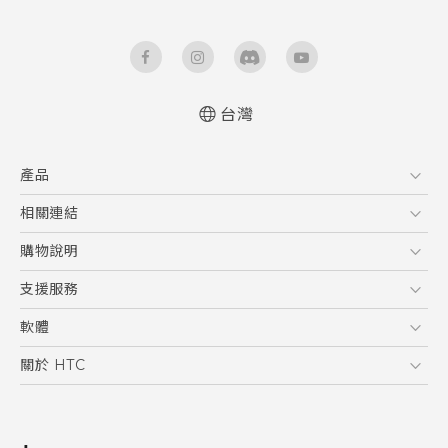
台灣
快速入門手冊
產品
使用手冊
5G
相關連結
智慧型手機
HTC Research
購物說明
配件
購物須知
支援服務
VIVE
訂單管理
到府收送維修服務
軟體
付款方式
服務中心資訊
應用程式
關於 HTC
售後服務
客戶服務佈告欄
手機功能
ESG
常見問題
產品有限保固說明
相機工具
新聞稿