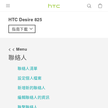
產品
HTC Desire 825‎
VIVE
指南下載
G REIGNS
智慧型手機
< < Menu
配件
聯絡人
VIVERSE
聯絡人清單
優惠專區
設定個人檔案
焦點訊息
銷售門市
新增新的聯絡人
校園專案
銷售通路
支援服務
編輯聯絡人的資訊
企業採購
聯繫聯絡人
VIVELAND