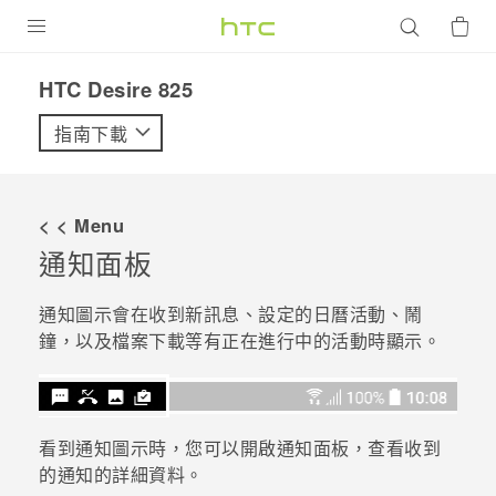
產品
HTC Desire 825‎
VIVE
指南下載
G REIGNS
智慧型手機
< < Menu
配件
通知面板
VIVERSE
通知圖示會在收到新訊息、設定的日曆活動、鬧
鐘，以及檔案下載等有正在進行中的活動時顯示。
優惠專區
焦點訊息
銷售門市
校園專案
銷售通路
支援服務
看到通知圖示時，您可以開啟通知面板，查看收到
的通知的詳細資料。
企業採購
VIVELAND