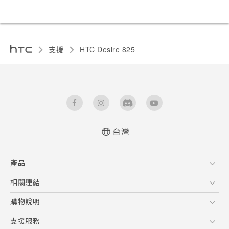
支援
HTC Desire 825‎
台灣
快速入門手冊
產品
使用手冊
5G
相關連結
智慧型手機
HTC Research
購物說明
配件
購物須知
支援服務
VIVE