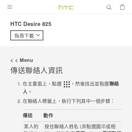
產品
HTC Desire 825‎
VIVE
指南下載
G REIGNS
智慧型手機
< < Menu
配件
傳送聯絡人資訊
VIVERSE
在
主畫面
上，點選
，然後找出並點選
聯絡
人
。
優惠專區
在
聯絡人
標籤上，執行下列其中一個步驟：
焦點訊息
銷售門市
傳送
動作
校園專案
銷售通路
支援服務
某人的
按住聯絡人姓名 (非點選圖示或相
企業採購
VIVELAND