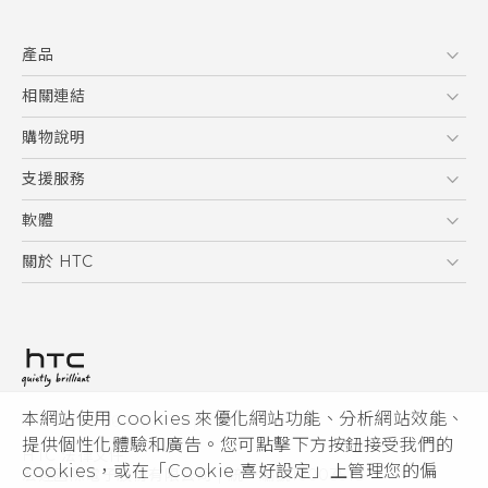
快速入門手冊
產品
使用手冊
5G
相關連結
智慧型手機
HTC Research
購物說明
配件
購物須知
支援服務
VIVE
訂單管理
到府收送維修服務
軟體
付款方式
服務中心資訊
應用程式
關於 HTC
售後服務
客戶服務佈告欄
手機功能
ESG
常見問題
產品有限保固說明
相機工具
新聞稿
HTC Sync Manager
投資人
加入 HTC
本網站使用 cookies 來優化網站功能、分析網站效能、
© 2011-2026 HTC Corporation
隱私權政策
提供個性化體驗和廣告。您可點擊下方按鈕接受我們的
HTC 法律文件
產品安全性
cookies，或在「Cookie 喜好設定」上管理您的偏
宏達國際電子股份有限公司 | 統一編號16003518