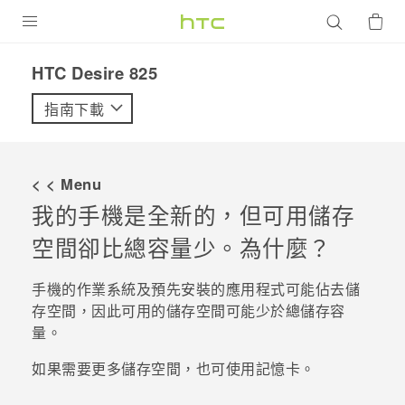
產品
HTC Desire 825‎
VIVE
指南下載
G REIGNS
智慧型手機
< < Menu
配件
我的手機是全新的，但可用儲存
空間卻比總容量少。為什麼？
VIVERSE
優惠專區
手機的作業系統及預先安裝的應用程式可能佔去儲
存空間，因此可用的儲存空間可能少於總儲存容
焦點訊息
銷售門市
量。
校園專案
銷售通路
支援服務
如果需要更多儲存空間，也可使用記憶卡。
企業採購
VIVELAND