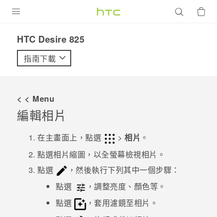
產品
HTC Desire 825‎
VIVE
指南下載
G REIGNS
智慧型手機
< < Menu
配件
編輯相片
VIVERSE
在主畫面上，點選
>
相片
。
優惠專區
點選相片縮圖，以全螢幕檢視相片。
點選
，然後執行下列其中一個步驟：
焦點訊息
銷售門市
點選
，調整亮度、顏色等。
校園專案
銷售通路
支援服務
點選
，套用濾鏡至相片。
企業採購
VIVELAND