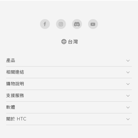
台灣
快速入門手冊
產品
使用手冊
5G
相關連結
智慧型手機
HTC Research
購物說明
配件
購物須知
支援服務
VIVE
訂單管理
到府收送維修服務
軟體
付款方式
服務中心資訊
應用程式
關於 HTC
售後服務
客戶服務佈告欄
手機功能
ESG
常見問題
產品有限保固說明
相機工具