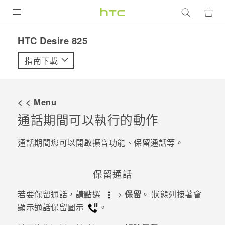
產品
HTC Desire 825‎
VIVE
指南下載
G REIGNS
智慧型手機
< < Menu
配件
通話期間可以執行的動作
VIVERSE
通話期間您可以開啟擴音功能、保留通話等。
優惠專區
保留通話
焦點訊息
銷售門市
若要保留通話，請點選
>
保留
。
狀態列接著會
校園專案
銷售通路
支援服務
顯示通話保留圖示
。
企業採購
VIVELAND