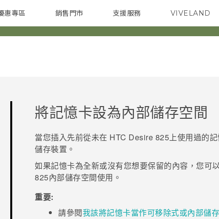
優惠專區
銷售門市
支援服務
VIVELAND
焦點訊息
智慧型手機
校園專案
銷售通路
配件
企業採購
將記憶卡設為內部儲存空間
當您插入先前從未在
HTC Desire 825
上使用過的記
儲存裝置。
如果記憶卡為全新或沒有您想要保留的內容，您可
825
內部儲存空間使用。
重要:
請參閱
我該將記憶卡當作可移除式或內部儲