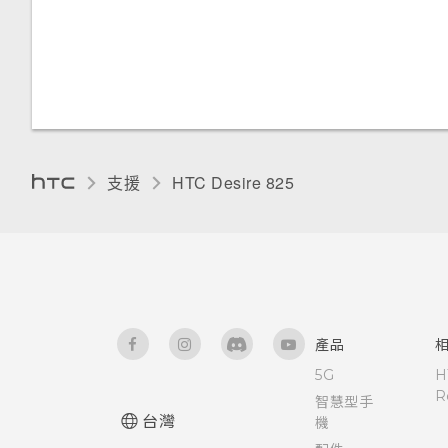
重設網路設定
為 Nano SIM 卡指派 PIN 碼
需要使用手機的快速指引嗎？
重設 HTC Desire 825 (硬體重
協助工具功能
硬體或連線發生了問題嗎？
設)
協助工具設定
重新啟動 HTC Desire 825 (軟
體重設)
開啟或關閉縮放比例手勢
支援
HTC Desire 825‎
飛安模式
自動旋轉螢幕
設定螢幕關閉時間
產品
5G
H
螢幕亮度
R
智慧型手
台灣
機
觸控音效和震動