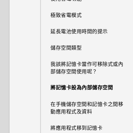
取點？
的方式
在手機和電腦之間傳送相片、影
搜尋 HTC Desire 825 和網路
中的電話號碼
如何備份至 Google 帳號？
重新整理內容
管理電子郵件訊息
私密聯絡人
依時間改變的桌布
片及音樂
傳送群組訊息
拍攝影片
極致省電模式
為何手機會對我說話？如何關閉
自訂重點消息摘要
Google應用程式
撥打緊急電話
我的 HTC 手機有專用的相機按
擷取手機畫面
搜尋電子郵件訊息
此功能？
聯絡人清單
設定主畫面桌布
使用快速設定
繼續撰寫訊息草稿
使用 HDR
鈕嗎？
延長電池使用時間的提示
在HTC BlinkFeed上播放影片
通話記錄
旅行模式
使用 Exchange ActiveSync電
如何在使用手機期間關閉
設定個人檔案
多重桌布
認識手機設定
回覆訊息
使用音量鈕拍攝相片及影片
能否讓相機停留在待機模式以節
儲存空間類型
子郵件
TalkBack？
省電力？要如何設定？
切換靜音、震動和一般模式
何謂 HTC Sense 首頁小工具？
新增新的聯絡人
新增或移除小工具面板
更新手機軟體
傳送多媒體訊息 (MMS)
拍攝連續的相片
我該將記憶卡當作可移除式或內
新增電子郵件帳號
如何找出手機的 IMEI/MEID 和
我拍攝的相片是否包含地理標
本國撥號
部儲存空間使用呢？
設定 HTC Sense 首頁小工具
序號？
編輯聯絡人的資訊
排列小工具面板
從 Play 商店取得應用程式
記？
傳送簡訊 (SMS)
設定影片解析度
智慧同步有何作用？
收到來電
將記憶卡設為內部儲存空間
設定住家及工作位置
如何啟用開發人員選項？
聯繫聯絡人
變更主畫面
我之前曾使用 HTC 備份。為何
在錄影期間拍照 — 影像相片
手機現在未內建 HTC 備份？
通話期間可以執行的動作
在手機儲存空間和記憶卡之間移
新增應用程式至 HTC Sense 首
如何顯示執行中應用程式的清
啟動列
拍攝自拍和人物照的小秘訣
動應用程式及資料
頁小工具
單？
小算盤應用程式是否有進階小算
設定多方通話
新增主畫面捷徑
盤功能？
使用瞬間美膚套用柔膚美化
將應用程式移到記憶卡
開啟或關閉建議資料夾
為何省電模式和極致省電模式都