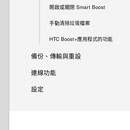
將應用程式分類到資料夾內
如何找出手機上安裝的 HTC
開啟或關閉 Smart Boost
啟動相機
Sense 版本？
移動應用程式和資料夾
手動清除垃圾檔案
設定螢幕鎖定
為何重新開啟或開啟手機時出現
移除資料夾內的應用程式
要求我輸入密碼以解密手機？
HTC Boost+應用程式的功能
設定智慧鎖
鈴聲、通知音效和鬧鐘
忘記了 Google 帳號的密碼該怎
備份、傳輸與重設
開啟或關閉鎖定螢幕通知
麼辦？
同步、備份及重設
連線功能
與鎖定螢幕通知互動
使用應用程式時不斷出現要求授
予權限的提示。為什麼？
網際網路連線
新增社交網路、電子郵件帳號等
設定
變更鎖定螢幕捷徑
要如何得知我的手機能否在其他
無線分享
同步帳號
設定和隱私權
開啟或關閉數據連線
關閉鎖定螢幕
國家的本國網路內使用？
何謂HTC Connect？
移除帳號
管理數據使用量
適用於喇叭的 HTC BoomSound
通知面板
如何將手機的網際網路連線分享
給其他裝置使用？