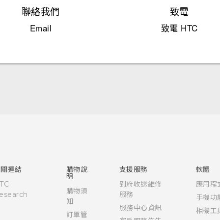
聯絡我們
致電
Email
致電 HTC
快速入門手冊
使用手冊
相關連結
購物說
支援服務
軟體
明
TC
到府收送維修
應用程
購物須
esearch
服務
手機功
知
服務中心資訊
相機工
訂單管