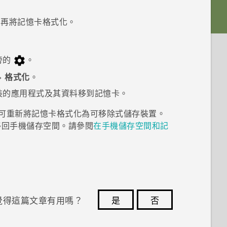
後再將記憶卡格式化。
旁的
。
>
格式化
。
裝的應用程式及其資料移到記憶卡。
可重新將記憶卡格式化為可移除式儲存裝置。
移回手機儲存空間。請參閱
在手機儲存空間和記
覺得這篇文章有用嗎？
是
否
您的意見回報可協助他人查看最實用的資訊。