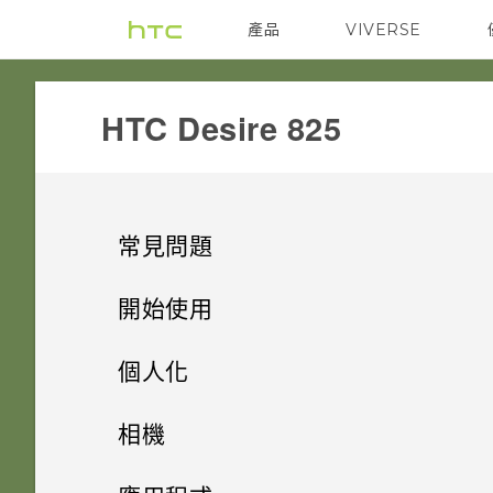
產品
VIVERSE
VIVE
G REIGNS
HTC Desire 825‎
常見問題
COMMUNICATION
開始使用
APPS & FEATURES
手機上的各種便利功能
如何設定預設的簡訊應用程式？
個人化
SETTINGS
打開包裝
如何設定相機的相片品質與大小
手機設定及傳輸
相機應用程式有哪些新功能和特
相機
或長寬比？
殊功能
GETTING STARTED
熟悉新手機的功能
手機遺失或遭竊時該怎麼辦？
個人化
HTC Desire 825 概觀
相機
從網路下載應用程式