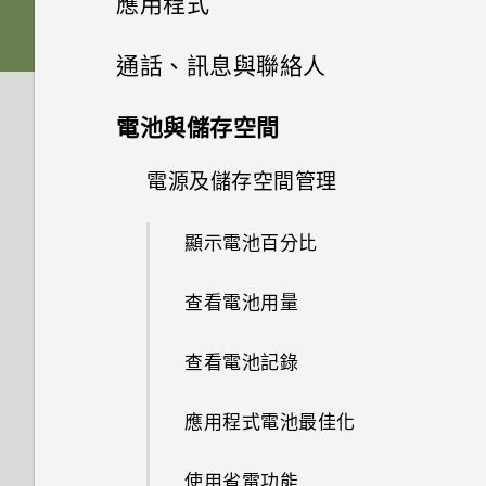
應用程式
如何設定影片拍攝解析度？
HTC 與 Google 相簿整合
HTC Desire 825 有哪些新功能
如何重新啟動手機以進入安全模
HTC Sense 首頁
Nano SIM 卡
何謂 HTC 主題？
和不同之處？
解除安裝應用程式
Google 相簿與應用程式
相機畫面
通話、訊息與聯絡人
式？
如何快速開啟相機？
螢幕鍵盤有哪些改變
休眠模式
SD 卡
下載主題或個別項目
HTC BlinkFeed
我將記憶卡格式化以作為內部儲
初次設定 HTC Desire 825
選擇拍攝模式
手機通話功能
Google 相簿功能介紹
移除螢幕鎖時出現裝置保護功能
電池與儲存空間
如何快速變更為自拍模式？
音效
存空間使用時，卻出現該記憶卡
將停止運作的訊息，裝置保護是
將螢幕解鎖
其他應用程式
為電池充電
自行建立主題
速度太慢的訊息。為什麼？
訊息
何謂HTC BlinkFeed？
從先前的 HTC 手機還原
什麼意思？
拍攝模式設定
檢視相片及影片
電源及儲存空間管理
使用智慧搜尋撥號
如何快速變更拍照模式？
完全個人專屬
動作手勢
聯絡人
使用時鐘
安裝吊繩
尋找主題
我能將 Micro SIM 卡剪小為
開啟或關閉HTC BlinkFeed
複製簡訊到 Nano SIM 卡
從Android手機傳輸內容
Android 6.0 中的 Doze 模式如
縮放
編輯相片
使用語音撥打電話
顯示電池百分比
手機上為何找不到 HTC 相片
Nano SIM 卡以裝入手機內嗎？
Boost+
何節省電池電力？
電子郵件
集？
觸控手勢
查看氣象
切換手機開關
匯入或複製聯絡人
編輯主題
張貼到社交網路
刪除訊息和對話
從 iPhone 傳輸內容的方式
開啟或關閉相機閃光燈
剪輯影片
撥打分機號碼
查看電池用量
為何手機對Motion Launch手勢
Android 6.0 Marshmallow
Android 6.0 中的應用程式待機
如何在Google 相簿上製作自己
開啟應用程式
查看郵件
沒有反應？
錄音
合併聯絡人資訊
刪除主題
如何節省電池電力？
從HTC BlinkFeed移除內容
轉寄訊息
透過iCloud傳送iPhone內容
拍攝相片
使用 Google 即時資訊取得最當
回撥未接來電
查看電池記錄
的電影？
軟體與應用程式更新
下的資訊
分享內容
傳送電子郵件訊息
如何節省電池電力？
收聽 FM 收音機
傳送聯絡人資訊
選擇主畫面桌面
設定中的電池最佳化有何作用？
餐廳推薦
將訊息移到受保護的收件匣
取得聯絡人及其他內容的其他方
設定相片品質和大小
快速撥號
應用程式電池最佳化
Google 相簿 擁有與 HTC 相片
法
Now on Tap
集一樣的功能嗎？
切換最近使用的應用程式
讀取及回覆電子郵件訊息
聯絡人群組
鎖定螢幕桌布
如何在電信業者的網路中新增存
在 HTC BlinkFeed 上新增內容
封鎖不要的訊息
提示：如何拍出更棒的相片
撥打訊息、電子郵件或日曆活動
使用省電功能