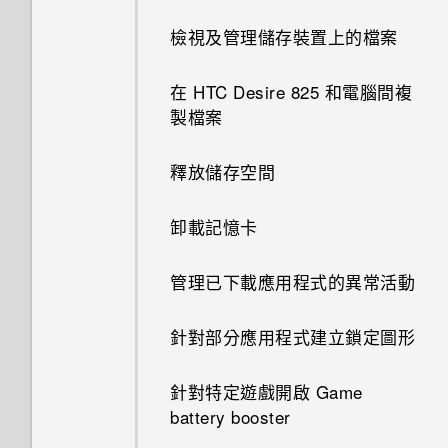
變成灰色停用狀態？
新增主畫面小工具
手機出狀況時該如何排除問題？
使用自動自拍
檢視及管理儲存裝置上的檔案
手動切換位置
如何啟用或停用裝置管理員應用
分類小工具面板和啟動列上的應
用語音指令拍攝自拍照
在 HTC Desire 825 和電腦間複
程式？
釘選及取消釘選應用程式
用程式
製檔案
使用自拍計時器拍照
我的手機為何會變熱？
何謂Motion Launch？
移動主畫面項目
釋放儲存空間
拍攝全景相片
如何查看手機內建的記憶體容量
開啟或關閉Motion Launch手勢
移除主畫面項目
卸載記憶卡
及使用量？
喚醒進入鎖定螢幕
使用貼圖作為應用程式捷徑
管理已下載應用程式的異常活動
我的手機是全新的，但可用儲存
空間卻比總容量少。為什麼？
喚醒及解鎖
排列應用程式
針對部分應用程式建立鎖定圖形
使用 MicroSD 記憶卡作為可移
喚醒進入主畫面小工具面板
顯示或隱藏應用程式畫面中的應
除式儲存裝置和使用內部儲存空
針對特定遊戲開啟 Game
用程式
間有何不同？
battery booster
喚醒進入 HTC BlinkFeed