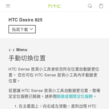
產品
HTC Desire 825‎
VIVE
指南下載
G REIGNS
智慧型手機
< < Menu
配件
手動切換位置
VIVERSE
HTC Sense
首頁小工具會依您所在位置自動變更位
置。 您也可在
HTC Sense
首頁小工具內手動變更
優惠專區
位置。
焦點訊息
銷售門市
若要讓
HTC Sense
首頁小工具自動變更位置，需確
校園專案
定定位服務已開啟。請參閱
開啟或關閉定位服務
。
銷售通路
支援服務
企業採購
在
主畫面
上，向右或左滑動，直到出現
HTC
VIVELAND