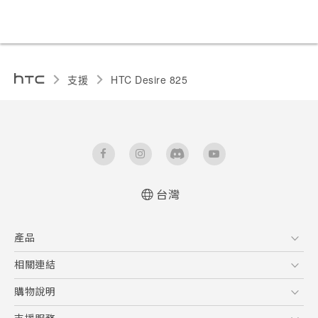
支援
HTC Desire 825‎
台灣
快速入門手冊
產品
使用手冊
5G
相關連結
智慧型手機
HTC Research
購物說明
配件
購物須知