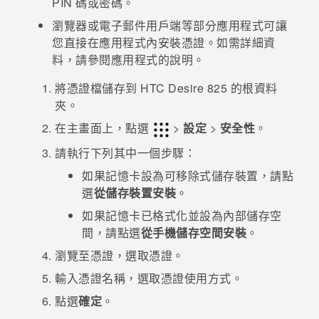
PIN 碼或密碼。
瀏覽器或電子郵件用戶端等部分應用程式可讓
登入
您直接在應用程式內安裝憑證。如需詳細資
料，請參閱應用程式的說明。
將憑證檔儲存到
HTC Desire 825
的根資料
夾。
在
主畫面
上，點選
>
設定
>
安全性
。
請執行下列其中一個步驟：
如果記憶卡設為可移除式儲存裝置，請點
選
從儲存裝置安裝
。
如果記憶卡已格式化並設為內部儲存空
間，請點選
從手機儲存空間安裝
。
瀏覽至憑證，選取憑證。
輸入憑證名稱，選取憑證使用方式。
點選
確定
。