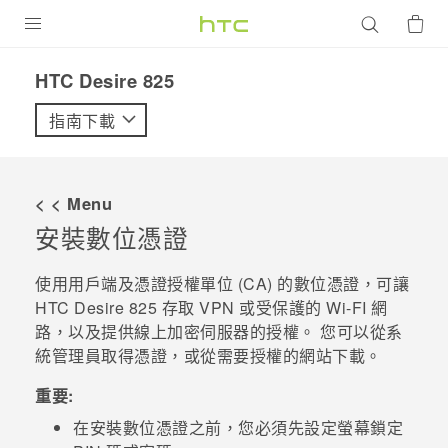
產品
HTC Desire 825‎
VIVE
指南下載
G REIGNS
智慧型手機
< < Menu
配件
安裝數位憑證
VIVERSE
使用用戶端及憑證授權單位 (CA) 的數位憑證，可讓
HTC Desire 825
存取 VPN 或受保護的 Wi-FI 網
優惠專區
路，以及提供線上加密伺服器的授權。 您可以從系
統管理員取得憑證，或從需要授權的網站下載。
焦點訊息
銷售門市
校園專案
重要:
銷售通路
支援服務
在安裝數位憑證之前，您必須先設定螢幕鎖定
企業採購
VIVELAND