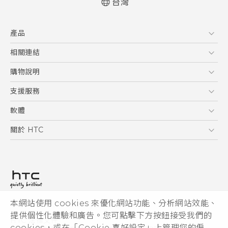
台灣
快速入門手冊
產品
使用手冊
5G
相關連結
智慧型手機
HTC Research
購物說明
配件
購物須知
支援服務
VIVE
訂單管理
到府收送維修服務
軟體
付款方式
服務中心資訊
應用程式
關於 HTC
售後服務
客戶服務佈告欄
手機功能
ESG
常見問題
產品有限保固說明
相機工具
新聞稿
HTC Sync Manager
投資人
加入 HTC
本網站使用 cookies 來優化網站功能、分析網站效能、
© 2011-2026 HTC Corporation
隱私權政策
提供個性化體驗和廣告。您可點擊下方按鈕接受我們的
HTC 法律文件
產品安全性
cookies，或在「Cookie 喜好設定」上管理您的偏