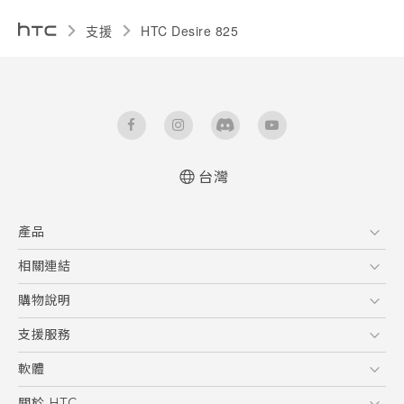
支援
HTC Desire 825‎
台灣
快速入門手冊
產品
使用手冊
5G
相關連結
智慧型手機
HTC Research
購物說明
配件
購物須知
支援服務
VIVE
訂單管理
到府收送維修服務
軟體
付款方式
服務中心資訊
應用程式
關於 HTC