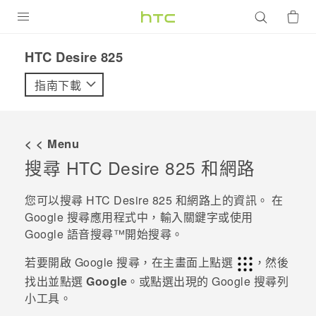
產品
HTC Desire 825‎
VIVE
指南下載
G REIGNS
智慧型手機
< < Menu
配件
搜尋
HTC Desire 825
和網路
VIVERSE
您可以搜尋
HTC Desire 825
和網路上的資訊。 在
Google 搜尋
應用程式中，輸入關鍵字或使用
優惠專區
Google
語音搜尋™
開始搜尋。
焦點訊息
銷售門市
若要開啟
Google 搜尋
，在主畫面上點選
，然後
校園專案
找出並點選
Google
。或點選出現的
Google
搜尋列
銷售通路
支援服務
小工具。
企業採購
VIVELAND